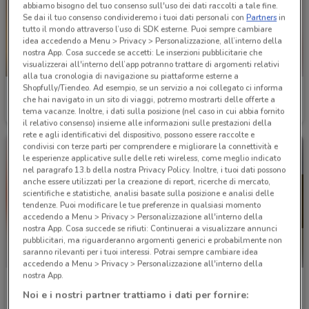
abbiamo bisogno del tuo consenso sull'uso dei dati raccolti a tale fine.
Se dai il tuo consenso condivideremo i tuoi dati personali con
Partners
in
tutto il mondo attraverso l’uso di SDK esterne. Puoi sempre cambiare
idea accedendo a Menu > Privacy > Personalizzazione, all’interno della
nostra App. Cosa succede se accetti: Le inserzioni pubblicitarie che
visualizzerai all'interno dell’app potranno trattare di argomenti relativi
NUOVO
alla tua cronologia di navigazione su piattaforme esterne a
Shopfully/Tiendeo. Ad esempio, se un servizio a noi collegato ci informa
Giunti al Punto
Giunti al Punto
che hai navigato in un sito di viaggi, potremo mostrarti delle offerte a
tema vacanze. Inoltre, i dati sulla posizione (nel caso in cui abbia fornito
Scade domenica
151 m
Scade domenica
151 m
il relativo consenso) insieme alle informazioni sulle prestazioni della
rete e agli identificativi del dispositivo, possono essere raccolte e
condivisi con terze parti per comprendere e migliorare la connettività e
le esperienze applicative sulle delle reti wireless, come meglio indicato
nel paragrafo 13.b della nostra Privacy Policy. Inoltre, i tuoi dati possono
anche essere utilizzati per la creazione di report, ricerche di mercato,
scientifiche e statistiche, analisi basate sulla posizione e analisi delle
tendenze. Puoi modificare le tue preferenze in qualsiasi momento
accedendo a Menu > Privacy > Personalizzazione all'interno della
nostra App. Cosa succede se rifiuti: Continuerai a visualizzare annunci
pubblicitari, ma riguarderanno argomenti generici e probabilmente non
saranno rilevanti per i tuoi interessi. Potrai sempre cambiare idea
accedendo a Menu > Privacy > Personalizzazione all'interno della
nostra App.
Giunti al Punto
Fastweb
Noi e i nostri partner trattiamo i dati per fornire:
Scade domenica
151 m
Scade il 27/08
157 m