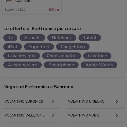
Gamelife
Scade il 12/11
6.3 km
Le offerte di Elettronica più cercate
Tv
Airpods
Notebook
Tablet
iPad
Frigoriferi
Congelatori
Lavastoviglie
Condizionatori
Lavatrice
Aspirapolvere
Smartphone
Apple Watch
Negozi di Elettronica a Sanremo
VOLANTINO EURONICS
VOLANTINO UNIEURO
VOLANTINO WELLCOME
VOLANTINO VOBIS