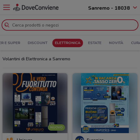
Sanremo - 18038
ER E SUPER
DISCOUNT
ELETTRONICA
ESTATE
NOVITÀ
CUR
Volantini di Elettronica a Sanremo
NUOVO