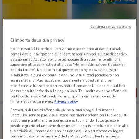
Continua senza accettare
Mondadori Store
Mondadori Store
Ci importa della tua privacy
Scade il 31/08
116 m
Scade il 23/08
116 m
Noi e i nostri
1014
partner archiviamo e accediamo ai dati personali,
come i dati di navigazione gli o identificatori univoci, sul tuo dispositivo.
Selezionando Accetto, abiliti le tecnologie di tracciamento affinché
supportino gli scopi mostrati alla voce "Noi e i nostri partner trattiamo i
Porta DoveConviene sempre con te!
dati da fornire". Nel caso in cui queste tecnologie dovessero essere
Puoi trovare le migliori offerte dei negozi vicino a te,
disabilitate, alcuni contenuti e annunci visualizzati potrebbero non
salvarle e creare la tua lista del risparmio, comodamente
essere rilevanti. Puoi accedere nuovamente a questo menu per
dal tuo cellulare.
modificare le tue scelte o per revocare il consenso facendo clic sul link
Mostra finalità in fondo alla pagina web. Tali scelte avranno effetto nel
SCARICA L’APP
contesto del nostro Sito web. Per maggiori informazioni, consulta
l'Informativa sulla privacy.
Privacy policy
Permettici di fornirti offerte più vicine ai tuoi bisogni: Utilizzando
Shopfully/Tiendeo puoi visualizzare inserzioni e offerte per i tuoi acquisti
quotidiani più attinenti ai tuoi gusti e al tuo mondo. Tutto questo è
possibile grazie ad una serie di strumenti e analisi effettuate in base alle
tue attività all'interno dell'applicazione e sulle piattaforme collegate,
come indicato nel paragrafo 2 della Privacy Policy. Per fare questo,