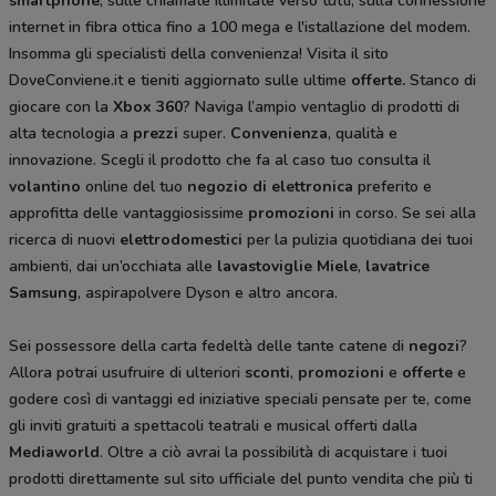
smartphone
, sulle chiamate illimitate verso tutti, sulla connessione
internet in fibra ottica fino a 100 mega e l'istallazione del modem.
Insomma gli specialisti della convenienza! Visita il sito
DoveConviene.it e tieniti aggiornato sulle ultime
offerte.
Stanco di
giocare con la
Xbox 360
? Naviga l’ampio ventaglio di prodotti di
alta tecnologia a
prezzi
super.
Convenienza
, qualità e
innovazione. Scegli il prodotto che fa al caso tuo consulta il
volantino
online del tuo
negozio di elettronica
preferito e
approfitta delle vantaggiosissime
promozioni
in corso. Se sei alla
ricerca di nuovi
elettrodomestici
per la pulizia quotidiana dei tuoi
ambienti, dai un’occhiata alle
lavastoviglie Miele
,
lavatrice
Samsung
, aspirapolvere Dyson
e altro ancora.
Sei possessore della carta fedeltà delle tante catene di
negozi
?
Allora potrai usufruire di ulteriori
sconti
,
promozioni
e
offerte
e
godere così di vantaggi ed iniziative speciali pensate per te, come
gli inviti gratuiti a spettacoli teatrali e musical offerti dalla
Mediaworld
. Oltre a ciò avrai la possibilità di acquistare i tuoi
prodotti direttamente sul sito ufficiale del punto vendita che più ti