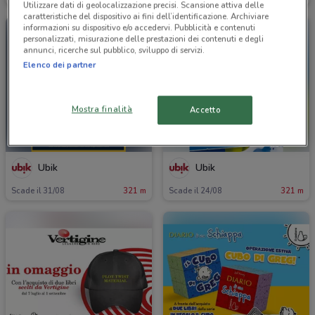
Utilizzare dati di geolocalizzazione precisi. Scansione attiva delle
caratteristiche del dispositivo ai fini dell’identificazione. Archiviare
informazioni su dispositivo e/o accedervi. Pubblicità e contenuti
personalizzati, misurazione delle prestazioni dei contenuti e degli
annunci, ricerche sul pubblico, sviluppo di servizi.
Elenco dei partner
Mostra finalità
Accetto
Ubik
Ubik
Scade il 31/08
321 m
Scade il 24/08
321 m