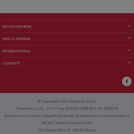
DOVECONVIENE
Cos'è DoveConviene
PER LE AZIENDE
Chi siamo
Cosa facciamo
INTERNATIONAL
News e media
Richieste commerciali e marketing
Brazil
CONTATTI
Lavora con noi
Mexico
Segnalazione punto vendita
France
Segnalazione Volantino
Australia
Hai un malfunzionamento sul web o sull'app?
New Zealand
© Copyright 2026 Shopfully S.p.A.
Shopfully S.p.A. - C.F / P. Iva 03156531208 REA: MI-2029270
Società a socio unico soggetta all’attività di direzione e coordinamento di
MEDIA Central Holding GmbH
Via Giosuè Borsi 9 - 20143 Milano