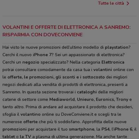
Tutte le città
VOLANTINI E OFFERTE DI ELETTRONICA A SANREMO:
RISPARMIA CON DOVECONVIENE
Hai visto le nuove promozioni dell’ultimo modello di
playstation
?
Cerchi il nuovo
iPhone 7
? Sei un appassionato di elettronica?
Cerchi un
negozio
specializzato? Nella categoria
Elettronica
potrai consultare comodamente da casa tua i
volantini
online con
le
offerte, le promozioni, gli sconti e i sottocosto
dei migliori
negozi dedicati alla vendita di prodotti di elettronica
,
presenti a
Sanremo. In questa sezione troverai i
cataloghi
delle migliori
catene di settore come
Mediaworld
,
Unieuro, Euronics, Trony
e
tanto altro. Prima di andare ad acquistare il prodotto che desideri
,
sfoglia il
volantino
online su DoveConviene.it e scegli tra le
numerose
offerte
che più ti soddisfano. Approfitta delle nuove
promozioni
per acquistare il tuo
smartphone
, la
PS4
, l’
iPhone 6
, il
tablet
o
la TV
a plasma di ultima generazione. Ma anche tante