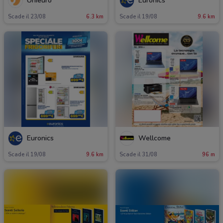
Unieuro
Euronics
Scade il 23/08
6.3 km
Scade il 19/08
9.6 km
Euronics
Wellcome
Scade il 19/08
9.6 km
Scade il 31/08
96 m