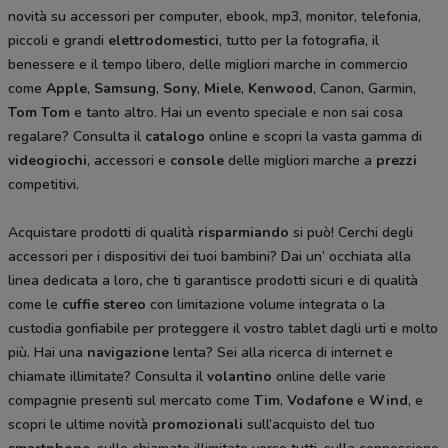
novità su accessori per computer, ebook, mp3, monitor, telefonia,
piccoli e grandi
elettrodomestici
, tutto per la fotografia, il
benessere e il tempo libero, delle migliori marche in commercio
come
Apple
,
Samsung
,
Sony
,
Miele
,
Kenwood
, Canon, Garmin,
Tom Tom
e tanto altro. Hai un evento speciale e non sai cosa
regalare? Consulta il
catalogo
online e scopri la vasta gamma di
videogiochi
, accessori e
console
delle migliori marche a
prezzi
competitivi.
Acquistare prodotti di qualità
risparmiando
si può! Cerchi degli
accessori per i dispositivi dei tuoi bambini? Dai un’ occhiata alla
linea dedicata a loro
,
che ti garantisce prodotti sicuri e di qualità
come le
cuffie stereo
con limitazione volume integrata o la
custodia gonfiabile per proteggere il vostro tablet dagli urti e molto
più. Hai una
navigazione
lenta? Sei alla ricerca di internet e
chiamate illimitate? Consulta il
volantino
online delle varie
compagnie presenti sul mercato come
Tim
,
Vodafone
e
Wind
, e
scopri le ultime novità
promozionali
sull’acquisto del tuo