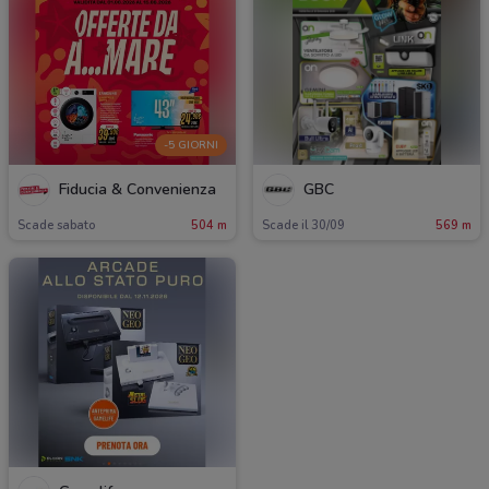
-5 GIORNI
Fiducia & Convenienza
GBC
Scade sabato
504 m
Scade il 30/09
569 m