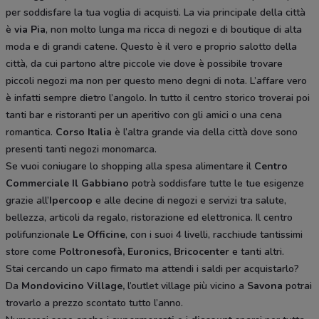
per soddisfare la tua voglia di acquisti. La via principale della città
è
via Pia
, non molto lunga ma ricca di negozi e di boutique di alta
moda e di grandi catene. Questo è il vero e proprio salotto della
città, da cui partono altre piccole vie dove è possibile trovare
piccoli negozi ma non per questo meno degni di nota. L’affare vero
è infatti sempre dietro l’angolo. In tutto il centro storico troverai poi
tanti bar e ristoranti per un aperitivo con gli amici o una cena
romantica.
Corso Italia
è l’altra grande via della città dove sono
presenti tanti negozi monomarca.
Se vuoi coniugare lo shopping alla spesa alimentare il
Centro
Commerciale Il Gabbiano
potrà soddisfare tutte le tue esigenze
grazie all’
Ipercoop
e alle decine di negozi e servizi tra salute,
bellezza, articoli da regalo, ristorazione ed elettronica. Il centro
polifunzionale
Le Officine
, con i suoi 4 livelli, racchiude tantissimi
store come
Poltronesofà,
Euronics
, Bricocenter
e tanti altri.
Stai cercando un capo firmato ma attendi i saldi per acquistarlo?
Da
Mondovicino Village,
l’outlet village più vicino a
Savona
potrai
trovarlo a prezzo scontato tutto l’anno.