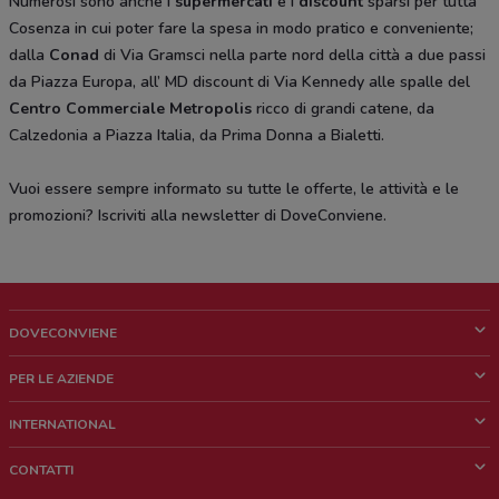
Numerosi sono anche i
supermercati
e i
discount
sparsi per tutta
Cosenza in cui poter fare la spesa in modo pratico e conveniente;
dalla
Conad
di Via Gramsci nella parte nord della città a due passi
da Piazza Europa, all’ MD discount di Via Kennedy alle spalle del
Centro Commerciale Metropolis
ricco di grandi catene, da
Calzedonia a Piazza Italia, da Prima Donna a Bialetti.
Vuoi essere sempre informato su tutte le offerte, le attività e le
promozioni?
Iscriviti alla newsletter di DoveConviene.
DOVECONVIENE
Cos'è DoveConviene
PER LE AZIENDE
Chi siamo
Cosa facciamo
INTERNATIONAL
News e media
Richieste commerciali e marketing
Brazil
CONTATTI
Lavora con noi
Mexico