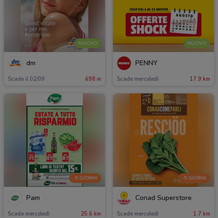
NUOVO
NUOVO
dm
PENNY
Scade il 02/09
698 m
Scade mercoledì
17.9 km
-5 GIORNI
-5 GIORNI
Pam
Conad Superstore
Scade mercoledì
25.6 km
Scade mercoledì
1.7 km