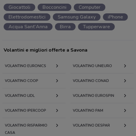
Giocattoli
Bocconcini
Computer
Elettrodomestici
Samsung Galaxy
iPhone
Acqua Sant'Anna
Birra
Tupperware
Volantini e migliori offerte a Savona
VOLANTINO EURONICS
VOLANTINO UNIEURO
VOLANTINO COOP
VOLANTINO CONAD
VOLANTINO LIDL
VOLANTINO EUROSPIN
VOLANTINO IPERCOOP
VOLANTINO PAM
VOLANTINO RISPARMIO
VOLANTINO DESPAR
CASA