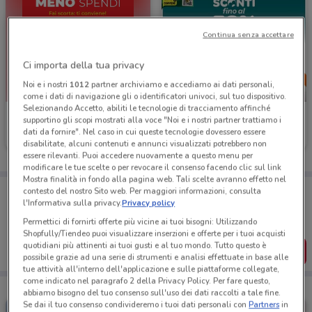
Continua senza accettare
Ci importa della tua privacy
Noi e i nostri
1012
partner archiviamo e accediamo ai dati personali,
-5 GIORNI
come i dati di navigazione gli o identificatori univoci, sul tuo dispositivo.
Selezionando Accetto, abiliti le tecnologie di tracciamento affinché
Arcaplanet
Conad
supportino gli scopi mostrati alla voce "Noi e i nostri partner trattiamo i
dati da fornire". Nel caso in cui queste tecnologie dovessero essere
Scade il 16/08
736 m
Scade mercoledì
3.5 km
disabilitate, alcuni contenuti e annunci visualizzati potrebbero non
essere rilevanti. Puoi accedere nuovamente a questo menu per
modificare le tue scelte o per revocare il consenso facendo clic sul link
Mostra finalità in fondo alla pagina web. Tali scelte avranno effetto nel
Porta DoveConviene sempre con te!
contesto del nostro Sito web. Per maggiori informazioni, consulta
Puoi trovare le migliori offerte dei negozi vicino a te,
l'Informativa sulla privacy.
Privacy policy
salvarle e creare la tua lista del risparmio, comodamente
Permettici di fornirti offerte più vicine ai tuoi bisogni: Utilizzando
dal tuo cellulare.
Shopfully/Tiendeo puoi visualizzare inserzioni e offerte per i tuoi acquisti
quotidiani più attinenti ai tuoi gusti e al tuo mondo. Tutto questo è
SCARICA L’APP
possibile grazie ad una serie di strumenti e analisi effettuate in base alle
tue attività all'interno dell'applicazione e sulle piattaforme collegate,
come indicato nel paragrafo 2 della Privacy Policy. Per fare questo,
abbiamo bisogno del tuo consenso sull'uso dei dati raccolti a tale fine.
Se dai il tuo consenso condivideremo i tuoi dati personali con
Partners
in