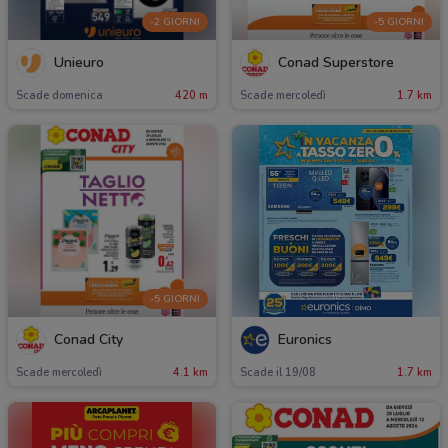
-2 GIORNI
-5 GIORNI
Unieuro
Conad Superstore
Scade domenica
420 m
Scade mercoledì
1.7 km
-5 GIORNI
Conad City
Euronics
Scade mercoledì
4.1 km
Scade il 19/08
1.7 km