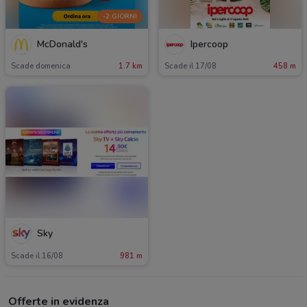
-2 GIORNI
McDonald's
Ipercoop
Scade domenica
1.7 km
Scade il 17/08
458 m
Sky
Scade il 16/08
981 m
Offerte in evidenza