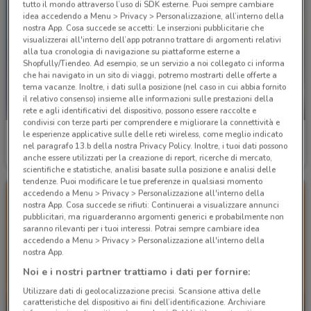
tutto il mondo attraverso l’uso di SDK esterne. Puoi sempre cambiare
idea accedendo a Menu > Privacy > Personalizzazione, all’interno della
nostra App. Cosa succede se accetti: Le inserzioni pubblicitarie che
visualizzerai all'interno dell’app potranno trattare di argomenti relativi
alla tua cronologia di navigazione su piattaforme esterne a
Shopfully/Tiendeo. Ad esempio, se un servizio a noi collegato ci informa
che hai navigato in un sito di viaggi, potremo mostrarti delle offerte a
tema vacanze. Inoltre, i dati sulla posizione (nel caso in cui abbia fornito
il relativo consenso) insieme alle informazioni sulle prestazioni della
-2 GIORNI
rete e agli identificativi del dispositivo, possono essere raccolte e
condivisi con terze parti per comprendere e migliorare la connettività e
le esperienze applicative sulle delle reti wireless, come meglio indicato
Euronics
MD
nel paragrafo 13.b della nostra Privacy Policy. Inoltre, i tuoi dati possono
anche essere utilizzati per la creazione di report, ricerche di mercato,
Scade il 19/08
1.7 km
Scade domenica
703 m
scientifiche e statistiche, analisi basate sulla posizione e analisi delle
tendenze. Puoi modificare le tue preferenze in qualsiasi momento
accedendo a Menu > Privacy > Personalizzazione all'interno della
nostra App. Cosa succede se rifiuti: Continuerai a visualizzare annunci
pubblicitari, ma riguarderanno argomenti generici e probabilmente non
saranno rilevanti per i tuoi interessi. Potrai sempre cambiare idea
accedendo a Menu > Privacy > Personalizzazione all'interno della
nostra App.
Noi e i nostri partner trattiamo i dati per fornire:
Utilizzare dati di geolocalizzazione precisi. Scansione attiva delle
-5 GIORNI
-5 GIORNI
caratteristiche del dispositivo ai fini dell’identificazione. Archiviare