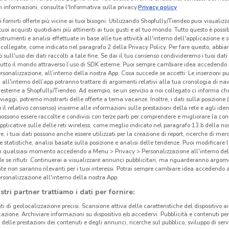
 informazioni, consulta l'Informativa sulla privacy.
Privacy policy
i fornirti offerte più vicine ai tuoi bisogni: Utilizzando Shopfully/Tiendeo puoi visualizz
i tuoi acquisti quotidiani più attinenti ai tuoi gusti e al tuo mondo. Tutto questo è possi
 strumenti e analisi effettuate in base alle tue attività all'interno dell'applicazione e 
collegate, come indicato nel paragrafo 2 della Privacy Policy. Per fare questo, abbi
 sull'uso dei dati raccolti a tale fine. Se dai il tuo consenso condivideremo i tuoi dati
tutto il mondo attraverso l’uso di SDK esterne. Puoi sempre cambiare idea accedend
rsonalizzazione, all’interno della nostra App. Cosa succede se accetti: Le inserzioni pu
i all'interno dell’app potranno trattare di argomenti relativi alla tua cronologia di na
esterne a Shopfully/Tiendeo. Ad esempio, se un servizio a noi collegato ci informa ch
i viaggi, potremo mostrarti delle offerte a tema vacanze. Inoltre, i dati sulla posizione 
o il relativo consenso) insieme alle informazioni sulle prestazioni della rete e agli ident
 possono essere raccolte e condivisi con terze parti per comprendere e migliorare la conn
pplicative sulle delle reti wireless, come meglio indicato nel paragrafo 13.b della no
2.1 km
re, i tuoi dati possono anche essere utilizzati per la creazione di report, ricerche di mer
 e statistiche, analisi basate sulla posizione e analisi delle tendenze. Puoi modificare l
in qualsiasi momento accedendo a Menu > Privacy > Personalizzazione all'interno del
 se rifiuti: Continuerai a visualizzare annunci pubblicitari, ma riguarderanno argome
te non saranno rilevanti per i tuoi interessi. Potrai sempre cambiare idea accedendo
cinanze
Gli
rsonalizzazione all'interno della nostra App.
neg
stri partner trattiamo i dati per fornire:
TORRE DEL GRECO
VOLLA
ti di geolocalizzazione precisi. Scansione attiva delle caratteristiche del dispositivo ai 
Euros
icazione. Archiviare informazioni su dispositivo e/o accedervi. Pubblicità e contenuti per
delle prestazioni dei contenuti e degli annunci, ricerche sul pubblico, sviluppo di servi
Manz