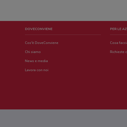
DOVECONVIENE
PER LE A
Cos'è DoveConviene
Cosa facc
Chi siamo
Richieste 
News e media
Lavora con noi