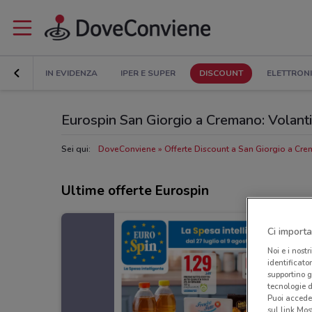
IN EVIDENZA
IPER E SUPER
DISCOUNT
ELETTRON
Eurospin San Giorgio a Cremano: Volantino
Sei qui:
DoveConviene
Offerte Discount a San Giorgio a Cr
Ultime offerte Eurospin
Ci importa
Noi e i nostr
identificato
supportino g
tecnologie d
Puoi accede
sul link Mos