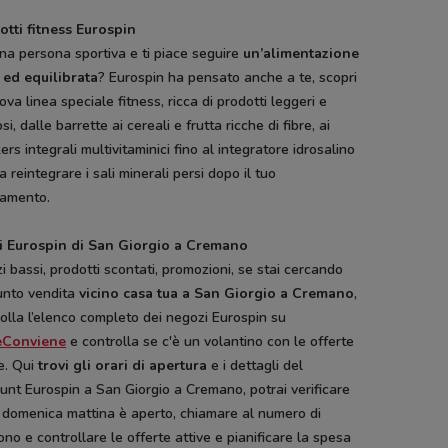
otti fitness Eurospin
na persona sportiva e ti piace seguire
un’alimentazione
 ed equilibrata
? Eurospin ha pensato anche a te, scopri
ova linea speciale fitness, ricca di prodotti leggeri e
si, dalle barrette ai cereali e frutta ricche di fibre, ai
ers integrali multivitaminici fino al integratore idrosalino
 a reintegrare i sali minerali persi dopo il tuo
namento.
i Eurospin di San Giorgio a Cremano
i bassi, prodotti scontati, promozioni, se stai cercando
unto vendita
vicino casa tua a San Giorgio a Cremano
,
olla l’elenco completo dei negozi Eurospin su
eConviene
e controlla se c'è un volantino con le offerte
e. Qui
trovi gli orari di apertura
e i dettagli del
unt Eurospin a San Giorgio a Cremano, potrai verificare
 domenica mattina è aperto, chiamare al numero di
ono e controllare le offerte attive e pianificare la spesa