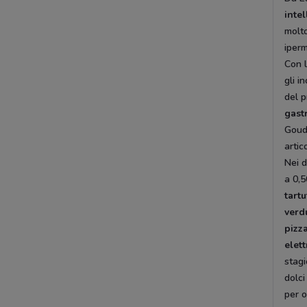
inte
molto
iperm
Con l
gli i
del p
gast
Goud
artic
Nei d
a 0,5
tart
verd
pizz
elet
stagi
dolci
per o