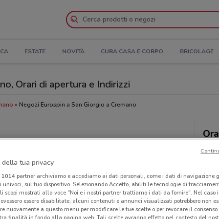
ICA
ESTATE
NOVITÀ
CURA CASA E CORPO
BRICOLAGE
, Orari di apertura e Indirizzi
emano
Negozi Eurospin a San Giorgio a Cremano
Ora
Contin
 della tua privacy
i
1014
partner archiviamo e accediamo ai dati personali, come i dati di navigazione g
ri univoci, sul tuo dispositivo. Selezionando Accetto, abiliti le tecnologie di tracciame
li scopi mostrati alla voce "Noi e i nostri partner trattiamo i dati da fornire". Nel caso 
ovessero essere disabilitate, alcuni contenuti e annunci visualizzati potrebbero non ess
re nuovamente a questo menu per modificare le tue scelte o per revocare il consenso
tra finalità in fondo alla pagina web. Tali scelte avranno effetto nel contesto del nost