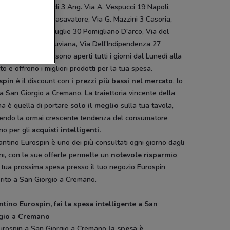
ano, Via L. Einaudi 3 Ang. Via A. Vespucci 19 Napoli,
 G.Marconi 124 Casavatore, Via G. Mazzini 3 Casoria,
azionale Delle Puglie 30 Pomigliano D'arco, Via del
colo Somma Vesuviana, Via Dell'Indipendenza 27
ia. Tutti i negozi sono aperti tutti i giorni dal Lunedì alla
o e offrono i migliori prodotti per la tua spesa.
spin
è il discount con
i prezzi più bassi nel mercato
, lo
 a San Giorgio a Cremano. La traiettoria vincente della
a è quella di portare
solo il meglio
sulla tua tavola,
endo la ormai crescente tendenza del consumatore
ano per gli
acquisti intelligenti.
lantino Eurospin è uno dei più consultati ogni giorno dagli
ani, con le sue offerte permette un
notevole risparmio
 tua prossima spesa presso il tuo negozio Eurospin
rito a San Giorgio a Cremano.
ntino Eurospin, fai la spesa intelligente a San
gio a Cremano
urospin a San Giorgio a Cremano
la spesa è