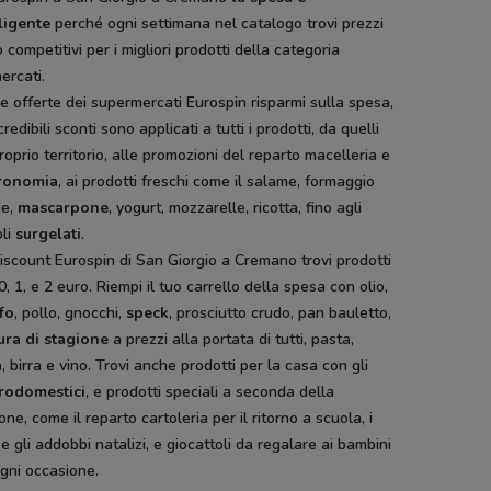
lligente
perché ogni settimana nel catalogo trovi prezzi
 competitivi per i migliori prodotti della categoria
ercati.
e offerte dei supermercati Eurospin risparmi sulla spesa,
ncredibili sconti sono applicati a tutti i prodotti, da quelli
roprio territorio, alle promozioni del reparto macelleria e
ronomia
, ai prodotti freschi come il salame, formaggio
e,
mascarpone
, yogurt, mozzarelle, ricotta, fino agli
oli
surgelati
.
iscount Eurospin di San Giorgio a Cremano trovi prodotti
0, 1, e 2 euro. Riempi il tuo carrello della spesa con olio,
ufo
, pollo, gnocchi,
speck
, prosciutto crudo, pan bauletto,
ura di stagione
a prezzi alla portata di tutti, pasta,
a
, birra e vino. Trovi anche prodotti per la casa con gli
trodomestici
, e prodotti speciali a seconda della
one, come il reparto cartoleria per il ritorno a scuola, i
 e gli addobbi natalizi, e giocattoli da regalare ai bambini
gni occasione.