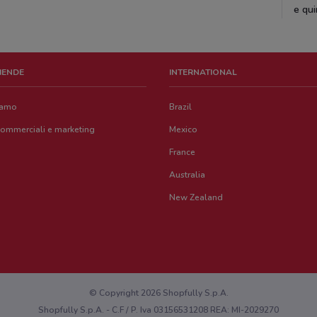
e qui
ZIENDE
INTERNATIONAL
iamo
Brazil
commerciali e marketing
Mexico
France
Australia
New Zealand
© Copyright 2026 Shopfully S.p.A.
Shopfully S.p.A. - C.F / P. Iva 03156531208 REA: MI-2029270