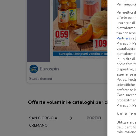
Per maggiori
Permettici d
offerte per 
una serie di
piattaforme 
tuo consenso
Partners
in 
Privacy > Pe
visualizzera
piattaforme 
in un sito d
abbia fornit
Eurospin
dispositivo,
esperienze a
Scade domani
Policy. Inolt
scientifiche
preferenze 
Cosa succede
probabilmen
Offerte volantini e cataloghi per città nelle vi
Privacy > Pe
Noi e i no
SAN GIORGIO A
PORTICI
Utilizzare da
CREMANO
dell’identif
misurazione 