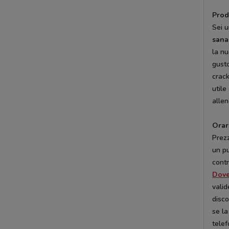
Prod
Sei u
sana
la nu
gusto
crack
utile
alle
Orar
Prezz
un p
contr
Dov
valid
disco
se la
telef