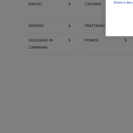
Elenco dei 
NAPOLI
CASORIA
ARZANO
FRATTAMAGGIORE
GIUGLIANO IN
POMPEI
CAMPANIA