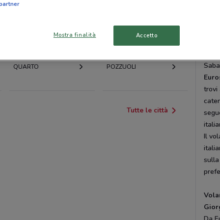
partner
Ercol
POMIGLIANO
AFRAGOLA
Viale
D'ARCO
Via N
Mostra finalità
Accetto
Cena
TORRE ANNUNZIATA
MARIGLIANO
Casor
Sabat
QUARTO
POZZUOLI
Euro
trovi
caten
Tutte le città
segu
itali
Il vo
itali
sulla
prefe
Vola
Gior
Da E