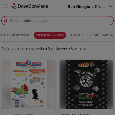
San Giorgio a Cremano - 80046
ALUTE E BENESSERE
INFANZIA E GIOCHI
ANIMALI
SPORT E MODA
Volantini Infanzia e giochi a San Giorgio a Cremano