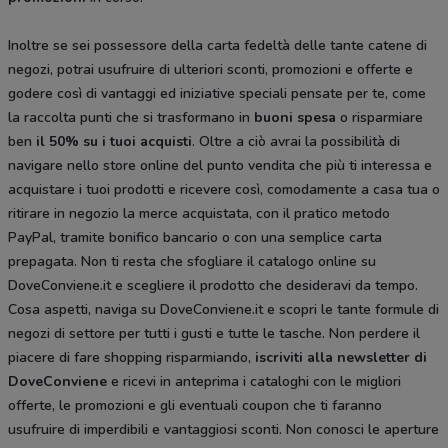
Inoltre se sei possessore della carta fedeltà delle tante catene di
negozi, potrai usufruire di ulteriori sconti, promozioni e offerte e
godere così di vantaggi ed iniziative speciali pensate per te, come
la raccolta punti che si trasformano in
buoni spesa
o risparmiare
ben
il 50% su i tuoi acquisti
. Oltre a ciò avrai la possibilità di
navigare nello store online del punto vendita che più ti interessa e
acquistare i tuoi prodotti e ricevere così, comodamente a casa tua o
ritirare in negozio la merce acquistata, con il pratico metodo
PayPal, tramite bonifico bancario o con una semplice carta
prepagata. Non ti resta che sfogliare il catalogo
online su
DoveConviene.it e scegliere il prodotto che desideravi da tempo.
Cosa aspetti, naviga su DoveConviene.it e scopri le tante formule di
negozi di settore per tutti i gusti e tutte le tasche. Non perdere il
piacere di fare shopping risparmiando,
iscriviti alla newsletter di
DoveConviene
e ricevi in anteprima i cataloghi con le migliori
offerte, le promozioni e gli eventuali coupon che ti faranno
usufruire di imperdibili e vantaggiosi sconti. Non conosci le aperture