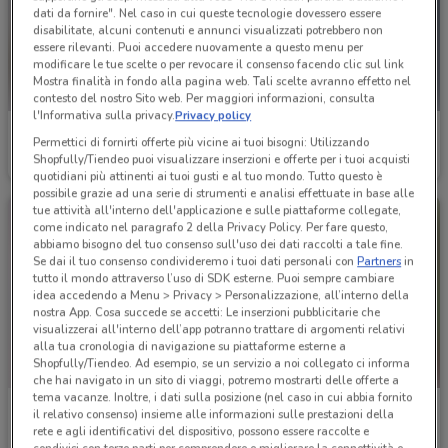
dati da fornire". Nel caso in cui queste tecnologie dovessero essere
disabilitate, alcuni contenuti e annunci visualizzati potrebbero non
essere rilevanti. Puoi accedere nuovamente a questo menu per
modificare le tue scelte o per revocare il consenso facendo clic sul link
Mostra finalità in fondo alla pagina web. Tali scelte avranno effetto nel
contesto del nostro Sito web. Per maggiori informazioni, consulta
l'Informativa sulla privacy.
Privacy policy
Cam
Cam
Permettici di fornirti offerte più vicine ai tuoi bisogni: Utilizzando
Shopfully/Tiendeo puoi visualizzare inserzioni e offerte per i tuoi acquisti
Scade il 31/12
673 m
Scade il 31/12
673 m
quotidiani più attinenti ai tuoi gusti e al tuo mondo. Tutto questo è
possibile grazie ad una serie di strumenti e analisi effettuate in base alle
tue attività all'interno dell'applicazione e sulle piattaforme collegate,
come indicato nel paragrafo 2 della Privacy Policy. Per fare questo,
abbiamo bisogno del tuo consenso sull'uso dei dati raccolti a tale fine.
Se dai il tuo consenso condivideremo i tuoi dati personali con
Partners
in
tutto il mondo attraverso l’uso di SDK esterne. Puoi sempre cambiare
idea accedendo a Menu > Privacy > Personalizzazione, all’interno della
nostra App. Cosa succede se accetti: Le inserzioni pubblicitarie che
visualizzerai all'interno dell’app potranno trattare di argomenti relativi
alla tua cronologia di navigazione su piattaforme esterne a
Shopfully/Tiendeo. Ad esempio, se un servizio a noi collegato ci informa
che hai navigato in un sito di viaggi, potremo mostrarti delle offerte a
tema vacanze. Inoltre, i dati sulla posizione (nel caso in cui abbia fornito
Giocheria
Giocheria
il relativo consenso) insieme alle informazioni sulle prestazioni della
rete e agli identificativi del dispositivo, possono essere raccolte e
Scade giovedì
1.1 km
Scade giovedì
1.1 km