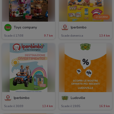
-2 GIORNI
Toys company
Iperbimbo
Scade il 17/08
9.7 km
Scade domenica
13.4 km
Iperbimbo
Ludoville
Scade il 30/09
13.4 km
Scade il 19/05
16.9 km