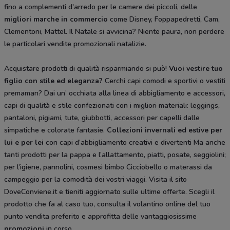
fino a complementi d'arredo per le camere dei piccoli, delle
migliori marche in commercio
come Disney, Foppapedretti, Cam,
Clementoni, Mattel. Il Natale si avvicina? Niente paura, non perdere
le particolari vendite promozionali natalizie.
Acquistare prodotti di qualità risparmiando si può!
Vuoi vestire tuo
figlio con stile ed eleganza?
Cerchi capi comodi e sportivi o vestiti
premaman? Dai un’ occhiata alla linea di abbigliamento e accessori,
capi di qualità e stile confezionati con i migliori materiali: leggings,
pantaloni, pigiami, tute, giubbotti, accessori per capelli dalle
simpatiche e colorate fantasie.
Collezioni invernali ed estive per
lui e per lei
con capi d’abbigliamento creativi e divertenti Ma anche
tanti prodotti per la pappa e l’allattamento, piatti, posate, seggiolini;
per l’igiene, pannolini, cosmesi bimbo Cicciobello o materassi da
campeggio per la comodità dei vostri viaggi. Visita il sito
DoveConviene.it e tieniti aggiornato sulle ultime offerte. Scegli il
prodotto che fa al caso tuo, consulta il volantino online del tuo
punto vendita preferito e approfitta delle vantaggiosissime
promozioni
in corso.