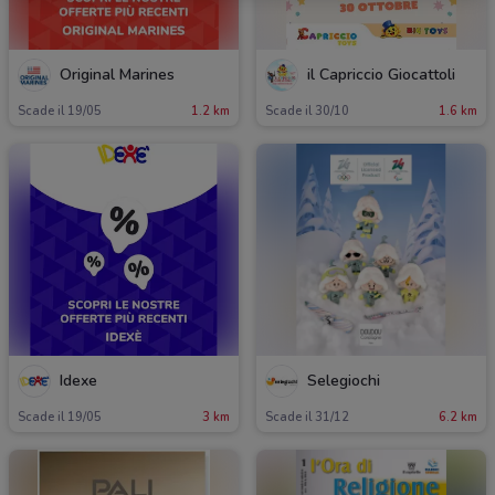
Original Marines
il Capriccio Giocattoli
Scade il 19/05
1.2 km
Scade il 30/10
1.6 km
Idexe
Selegiochi
Scade il 19/05
3 km
Scade il 31/12
6.2 km