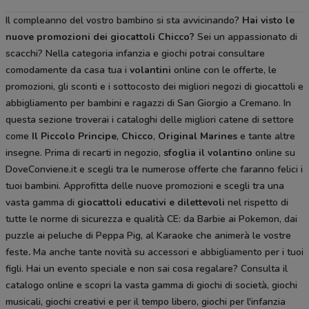
Il compleanno del vostro bambino si sta avvicinando?
Hai visto le
nuove promozioni dei giocattoli Chicco?
Sei un appassionato di
scacchi? Nella categoria infanzia e giochi potrai consultare
comodamente da casa tua i
volantini
online con le offerte, le
promozioni, gli sconti e i sottocosto dei migliori negozi di giocattoli e
abbigliamento per bambini e ragazzi di San Giorgio a Cremano. In
questa sezione troverai i cataloghi delle migliori catene di settore
come
Il Piccolo Principe
,
Chicco
,
Original Marines
e tante altre
insegne. Prima di recarti in negozio,
sfoglia il volantino
online su
DoveConviene.it e scegli tra le numerose offerte che faranno felici i
tuoi bambini. Approfitta delle nuove promozioni e scegli tra una
vasta gamma di
giocattoli educativi e dilettevoli
nel rispetto di
tutte le norme di sicurezza e qualità CE: da Barbie ai Pokemon, dai
puzzle ai peluche di Peppa Pig, al Karaoke che animerà le vostre
feste
.
Ma anche tante novità su accessori e abbigliamento per i tuoi
figli. Hai un evento speciale e non sai cosa regalare? Consulta il
catalogo online e scopri la vasta gamma di giochi di società, giochi
musicali, giochi creativi e per il tempo libero, giochi per l'infanzia