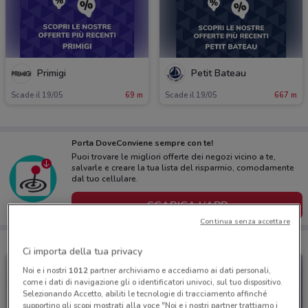
Primigi
Petit Bateau
Scade il 19/05
69 m
Scade il 19/05
667 m
Porta DoveConviene sempre con te!
Puoi trovare le migliori offerte dei negozi vicino a te,
salvarle e creare la tua lista del risparmio, comodamente
dal tuo cellulare.
SCARICA L’APP
Continua senza accettare
Ci importa della tua privacy
Noi e i nostri
1012
partner archiviamo e accediamo ai dati personali,
come i dati di navigazione gli o identificatori univoci, sul tuo dispositivo.
Selezionando Accetto, abiliti le tecnologie di tracciamento affinché
supportino gli scopi mostrati alla voce "Noi e i nostri partner trattiamo i