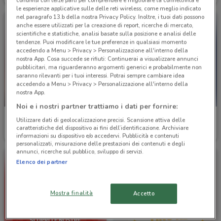
condivisi con terze parti per comprendere e migliorare la connettività e
le esperienze applicative sulle delle reti wireless, come meglio indicato
nel paragrafo 13.b della nostra Privacy Policy. Inoltre, i tuoi dati possono
anche essere utilizzati per la creazione di report, ricerche di mercato,
scientifiche e statistiche, analisi basate sulla posizione e analisi delle
tendenze. Puoi modificare le tue preferenze in qualsiasi momento
accedendo a Menu > Privacy > Personalizzazione all'interno della
nostra App. Cosa succede se rifiuti: Continuerai a visualizzare annunci
pubblicitari, ma riguarderanno argomenti generici e probabilmente non
saranno rilevanti per i tuoi interessi. Potrai sempre cambiare idea
accedendo a Menu > Privacy > Personalizzazione all'interno della
nostra App.
-5 GIORNI
Noi e i nostri partner trattiamo i dati per fornire:
Giocheria
Blukids
Utilizzare dati di geolocalizzazione precisi. Scansione attiva delle
caratteristiche del dispositivo ai fini dell’identificazione. Archiviare
Scade mercoledì
1.1 km
Scade il 19/05
1.2 km
informazioni su dispositivo e/o accedervi. Pubblicità e contenuti
personalizzati, misurazione delle prestazioni dei contenuti e degli
annunci, ricerche sul pubblico, sviluppo di servizi.
Elenco dei partner
Mostra finalità
Accetto