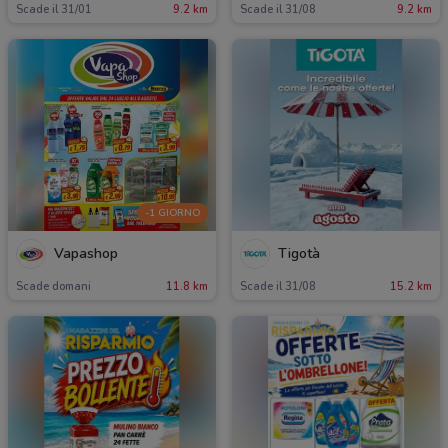
Scade il 31/01
9.2 km
Scade il 31/08
9.2 km
-1 GIORNO
Vapashop
Tigotà
Scade domani
11.8 km
Scade il 31/08
15.2 km