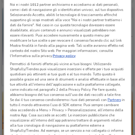
Noi e i nostri
1012
partner archiviamo e accediamo ai dati personali,
come i dati di navigazione gli o identificatori univoci, sul tuo dispositivo.
Selezionando Accetto, abiliti le tecnologie di tracciamento affinché
supportino gli scopi mostrati alla voce "Noi e i nostri partner trattiamo i
dati da fornire". Nel caso in cui queste tecnologie dovessero essere
disabilitate, alcuni contenuti e annunci visualizzati potrebbero non
essere rilevanti. Puoi accedere nuovamente a questo menu per
modificare le tue scelte o per revocare il consenso facendo clic sul link
Mostra finalità in fondo alla pagina web. Tali scelte avranno effetto nel
contesto del nostro Sito web. Per maggiori informazioni, consulta
l'Informativa sulla privacy.
Privacy policy
Permettici di fornirti offerte più vicine ai tuoi bisogni: Utilizzando
Shopfully/Tiendeo puoi visualizzare inserzioni e offerte per i tuoi acquisti
Crystal Nails
Sephora
quotidiani più attinenti ai tuoi gusti e al tuo mondo. Tutto questo è
possibile grazie ad una serie di strumenti e analisi effettuate in base alle
Scade il 31/08
2 km
Scade il 31/08
7.2 km
tue attività all'interno dell'applicazione e sulle piattaforme collegate,
come indicato nel paragrafo 2 della Privacy Policy. Per fare questo,
abbiamo bisogno del tuo consenso sull'uso dei dati raccolti a tale fine.
Se dai il tuo consenso condivideremo i tuoi dati personali con
Partners
in
tutto il mondo attraverso l’uso di SDK esterne. Puoi sempre cambiare
idea accedendo a Menu > Privacy > Personalizzazione, all’interno della
nostra App. Cosa succede se accetti: Le inserzioni pubblicitarie che
visualizzerai all'interno dell’app potranno trattare di argomenti relativi
alla tua cronologia di navigazione su piattaforme esterne a
Shopfully/Tiendeo. Ad esempio, se un servizio a noi collegato ci informa