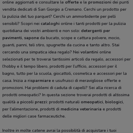
online aggiornati e consultare le
offerte
e le
promozioni
dei punti
vendita dedicati di San Giorgio a Cremano. Cerchi un prodotto per
la pulizia del tuo parquet? Cerchi un ammorbidente per pelli
sensibili? Scopri nei
cataloghi
online i tanti prodotti per la pulizia
quotidiana dei vostri ambienti e non solo:
detergenti per
pavimenti
,
sapone
da bucato, scope e cattura polvere, mocio,
guanti, panni, teli stiro, spugnette da cucina e tanto altro. Stai
cercando una simpatica idea regalo? Nei
volantini
online
selezionati per te troverai tantissimi articoli da regalo, accessori per
l’hobby e il tempo libero, prodotti per l’ufficio, accessori per il
bagno, tutto per la scuola, giocattoli, cosmetica e accessori per la
casa. Inizia a
risparmiare
e usufruisci di meravigliose offerte e
promozioni. Hai problemi di caduta di capelli? Sei alla ricerca di
prodotti omeopatici? In questa sezione troverai prodotti di altissima
qualità a
piccoli prezzi
: prodotti naturali
omeopatici
,
biologici
,
per l'alimentazione
,
prodotti di
medicina veterinaria
e prodotti
delle migliori case farmaceutiche.
Inoltre in molte catene avrai la possibilità di acquistare i tuoi