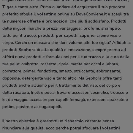
Tiger
e tanto altro. Prima di andare ad acquistare il tuo prodotto
preferito sfoglia il
volantino
online su DoveConviene.it e scegli tra
le numerose
offerte
e
promozioni
che più ti soddisfano. Prodotti
delle migliori marche a
prezzi
vantaggiosi:
profumi
,
shampoo
,
tutto per il
trucco
,
prodotti per capelli
,
sapone
,
creme
viso e
corpo. Cerchi un mascara che doni volume alle tue ciglia? Affidati ai
prodotti
Sephora
di alta qualità e innovazione, sempre pronta ad
offrirti nuovi prodotti e formulazioni per il tuo
trucco
e la cura della
tua pelle: ombretto, rossetto, cipria, matita per occhi e labbra,
correttore, primer, fondotinta, smalto, struccante, abbronzante,
doposole, detergente viso e tanto altro. Ma
Sephora offre tanti
prodotti anche all'uomo per il trattamento del viso, del corpo e
della rasatura. Inoltre potrai trovare accessori cosmetici, trousse e
kit da viaggio, accessori per capelli fermagli, extension, spazzole e
pettini, piastre e asciugacapelli.
Il nostro obiettivo è garantirti un
risparmio
costante senza
rinunciare alla qualità, ecco perché potrai sfogliare i
volantini