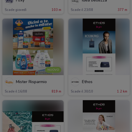
Foxy
Idea bellezza
Scade giovedì
103 m
Scade il 23/08
377 m
NUOVO
Mister Risparmio
Ethos
Scade il 16/08
819 m
Scade il 30/10
1.2 km