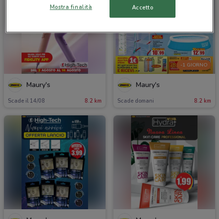
Mostra finalità
Accetto
-1 GIORNO
Maury's
Maury's
Scade il 14/08
8.2 km
Scade domani
8.2 km