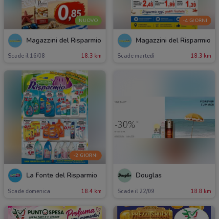
NUOVO
-4 GIORNI
Magazzini del Risparmio
Magazzini del Risparmio
Scade il 16/08
18.3 km
Scade martedì
18.3 km
-2 GIORNI
La Fonte del Risparmio
Douglas
Scade domenica
18.4 km
Scade il 22/09
18.8 km