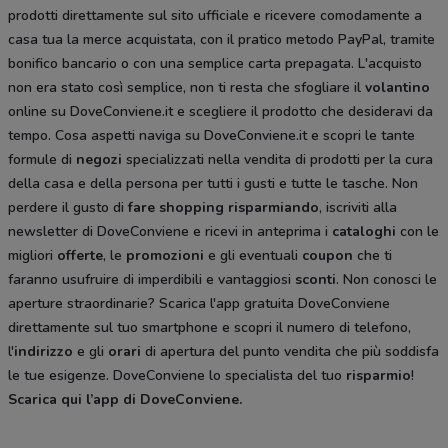
prodotti direttamente sul sito ufficiale e ricevere comodamente a
casa tua la merce acquistata, con il pratico metodo PayPal, tramite
bonifico bancario o con una semplice carta prepagata. L'acquisto
non era stato così semplice, non ti resta che sfogliare il
volantino
online su DoveConviene.it e scegliere il prodotto che desideravi da
tempo. Cosa aspetti naviga su DoveConviene.it e scopri le tante
formule di
negozi
specializzati nella vendita di prodotti per la cura
della casa e della persona per tutti i gusti e tutte le tasche. Non
perdere il gusto di
fare shopping risparmiando
, iscriviti alla
newsletter di DoveConviene e ricevi in anteprima i
cataloghi
con le
migliori
offerte
, le
promozioni
e gli eventuali
coupon
che ti
faranno usufruire di imperdibili e vantaggiosi
sconti
. Non conosci le
aperture straordinarie? Scarica l'app gratuita DoveConviene
direttamente sul tuo smartphone e scopri il numero di telefono,
l'
indirizzo
e gli
orari
di apertura del punto vendita che più soddisfa
le tue esigenze. DoveConviene lo specialista del tuo
risparmio
!
Scarica qui l’app di DoveConviene
.