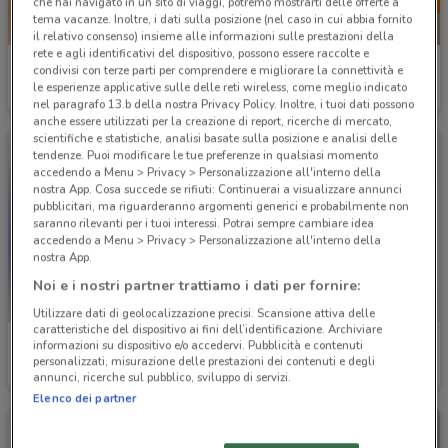
che hai navigato in un sito di viaggi, potremo mostrarti delle offerte a
tema vacanze. Inoltre, i dati sulla posizione (nel caso in cui abbia fornito
-5 GIORNI
il relativo consenso) insieme alle informazioni sulle prestazioni della
rete e agli identificativi del dispositivo, possono essere raccolte e
Mac Cosmetics
Kiehls
condivisi con terze parti per comprendere e migliorare la connettività e
le esperienze applicative sulle delle reti wireless, come meglio indicato
Scade il 01/09
7.3 km
Scade mercoledì
7.3 km
nel paragrafo 13.b della nostra Privacy Policy. Inoltre, i tuoi dati possono
anche essere utilizzati per la creazione di report, ricerche di mercato,
scientifiche e statistiche, analisi basate sulla posizione e analisi delle
tendenze. Puoi modificare le tue preferenze in qualsiasi momento
accedendo a Menu > Privacy > Personalizzazione all'interno della
nostra App. Cosa succede se rifiuti: Continuerai a visualizzare annunci
pubblicitari, ma riguarderanno argomenti generici e probabilmente non
saranno rilevanti per i tuoi interessi. Potrai sempre cambiare idea
accedendo a Menu > Privacy > Personalizzazione all'interno della
nostra App.
Noi e i nostri partner trattiamo i dati per fornire:
Utilizzare dati di geolocalizzazione precisi. Scansione attiva delle
caratteristiche del dispositivo ai fini dell’identificazione. Archiviare
Pilato
Beauty Si
informazioni su dispositivo e/o accedervi. Pubblicità e contenuti
personalizzati, misurazione delle prestazioni dei contenuti e degli
annunci, ricerche sul pubblico, sviluppo di servizi.
Scade il 23/08
7.4 km
Scade il 23/08
7.4 km
Elenco dei partner