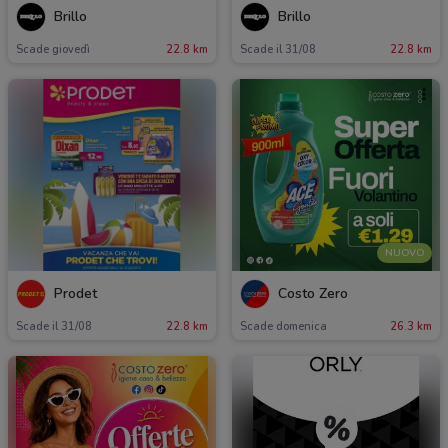
Brillo
Brillo
Scade giovedì
22.8 km
Scade il 31/08
22.8 km
NUOVO
Prodet
Costo Zero
Scade il 31/08
22.8 km
Scade domenica
26.3 km