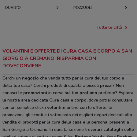
QUARTO
POZZUOLI
Tutte le città
VOLANTINI E OFFERTE DI CURA CASA E CORPO A SAN
GIORGIO A CREMANO: RISPARMIA CON
DOVECONVIENE
Cerchi un
negozio
che venda tutto per la cura del tuo corpo e
della tua casa? Cerchi prodotti di qualità a piccoli
prezzi
? Non
conosci le
promozioni
in corso sul tuo
profumo
preferito? Esplora
la nostra area dedicata
Cura casa e corpo
,
dove potrai consultare
con un semplice click i
volantini
online con le offerte, le
promozioni, gli sconti e i sottocosto dei migliori negozi dedicati alla
vendita di prodotti per la cura della casa e la persona
,
presenti a
San Giorgio a Cremano. In questa sezione troverai i
cataloghi
delle
migliori catene di settore come
Kiko
,
Bottega Verde
,
Yves Rocher,