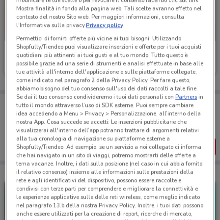
Mostra finalità in fondo alla pagina web. Tali scelte avranno effetto nel
contesto del nostro Sito web. Per maggiori informazioni, consulta
l'Informativa sulla privacy.
Privacy policy
Permettici di fornirti offerte più vicine ai tuoi bisogni: Utilizzando
Shopfully/Tiendeo puoi visualizzare inserzioni e offerte per i tuoi acquisti
Ferplast
Ayoka
quotidiani più attinenti ai tuoi gusti e al tuo mondo. Tutto questo è
possibile grazie ad una serie di strumenti e analisi effettuate in base alle
Scade il 31/12
1.1 km
Scade il 16/08
2 km
tue attività all'interno dell'applicazione e sulle piattaforme collegate,
come indicato nel paragrafo 2 della Privacy Policy. Per fare questo,
abbiamo bisogno del tuo consenso sull'uso dei dati raccolti a tale fine.
Se dai il tuo consenso condivideremo i tuoi dati personali con
Partners
in
Porta DoveConviene sempre con te!
tutto il mondo attraverso l’uso di SDK esterne. Puoi sempre cambiare
Puoi trovare le migliori offerte dei negozi vicino a te,
idea accedendo a Menu > Privacy > Personalizzazione, all’interno della
salvarle e creare la tua lista del risparmio, comodamente
nostra App. Cosa succede se accetti: Le inserzioni pubblicitarie che
dal tuo cellulare.
visualizzerai all'interno dell’app potranno trattare di argomenti relativi
alla tua cronologia di navigazione su piattaforme esterne a
SCARICA L’APP
Shopfully/Tiendeo. Ad esempio, se un servizio a noi collegato ci informa
che hai navigato in un sito di viaggi, potremo mostrarti delle offerte a
tema vacanze. Inoltre, i dati sulla posizione (nel caso in cui abbia fornito
il relativo consenso) insieme alle informazioni sulle prestazioni della
rete e agli identificativi del dispositivo, possono essere raccolte e
condivisi con terze parti per comprendere e migliorare la connettività e
le esperienze applicative sulle delle reti wireless, come meglio indicato
nel paragrafo 13.b della nostra Privacy Policy. Inoltre, i tuoi dati possono
anche essere utilizzati per la creazione di report, ricerche di mercato,