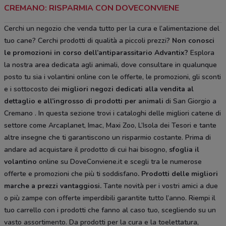
CREMANO: RISPARMIA CON DOVECONVIENE
Cerchi un negozio che venda tutto per la cura e l’alimentazione del
tuo cane? Cerchi prodotti di qualità a piccoli prezzi?
Non conosci
le promozioni in corso dell’antiparassitario Advantix?
Esplora
la nostra area dedicata agli animali, dove consultare in qualunque
posto tu sia i volantini online con le offerte, le promozioni, gli sconti
e i sottocosto dei
migliori negozi dedicati alla vendita al
dettaglio e all’ingrosso di prodotti per animali
di San Giorgio a
Cremano . In questa sezione trovi i cataloghi delle migliori catene di
settore come Arcaplanet, Imac, Maxi Zoo, L’Isola dei Tesori e tante
altre insegne che ti garantiscono un risparmio costante. Prima di
andare ad acquistare il prodotto di cui hai bisogno,
sfoglia il
volantino
online su DoveConviene.it e scegli tra le numerose
offerte e promozioni che più ti soddisfano
. Prodotti delle migliori
marche a prezzi vantaggiosi.
Tante novità per i vostri amici a due
o più zampe con offerte imperdibili garantite tutto l’anno. Riempi il
tuo carrello con i prodotti che fanno al caso tuo, scegliendo su un
vasto assortimento. Da prodotti per la cura e la toelettatura,