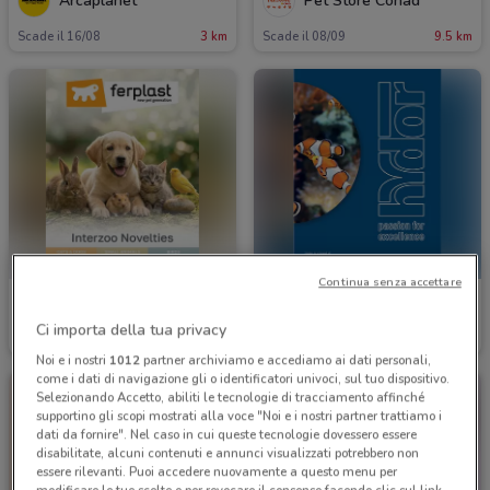
Arcaplanet
Pet Store Conad
Scade il 16/08
3 km
Scade il 08/09
9.5 km
Continua senza accettare
Ferplast
Ferplast
Ci importa della tua privacy
Scade il 31/12
1.1 km
Scade il 31/12
1.1 km
Noi e i nostri
1012
partner archiviamo e accediamo ai dati personali,
come i dati di navigazione gli o identificatori univoci, sul tuo dispositivo.
Selezionando Accetto, abiliti le tecnologie di tracciamento affinché
supportino gli scopi mostrati alla voce "Noi e i nostri partner trattiamo i
dati da fornire". Nel caso in cui queste tecnologie dovessero essere
disabilitate, alcuni contenuti e annunci visualizzati potrebbero non
essere rilevanti. Puoi accedere nuovamente a questo menu per
modificare le tue scelte o per revocare il consenso facendo clic sul link