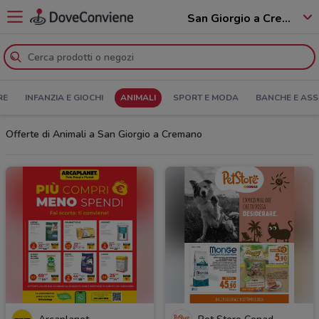
San Giorgio a Cremano - 80046
RE
INFANZIA E GIOCHI
ANIMALI
SPORT E MODA
BANCHE E ASS
Offerte di Animali a San Giorgio a Cremano