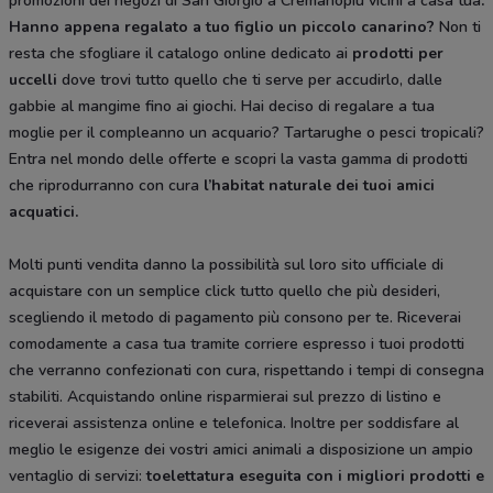
promozioni dei negozi di San Giorgio a Cremanopiù vicini a casa tua
.
Hanno appena regalato a tuo figlio un piccolo canarino?
Non ti
resta che sfogliare il catalogo online dedicato ai
prodotti per
uccelli
dove trovi tutto quello che ti serve per accudirlo, dalle
gabbie al mangime fino ai giochi. Hai deciso di regalare a tua
moglie per il compleanno un acquario? Tartarughe o pesci tropicali?
Entra nel mondo delle offerte e scopri la vasta gamma di prodotti
che riprodurranno con cura
l’habitat naturale dei tuoi amici
acquatici.
Molti punti vendita danno la possibilità sul loro sito ufficiale di
acquistare con un semplice click tutto quello che più desideri,
scegliendo il metodo di pagamento più consono per te. Riceverai
comodamente a casa tua tramite corriere espresso i tuoi prodotti
che verranno confezionati con cura, rispettando i tempi di consegna
stabiliti. Acquistando online risparmierai sul prezzo di listino e
riceverai assistenza online e telefonica. Inoltre per soddisfare al
meglio le esigenze dei vostri amici animali a disposizione un ampio
ventaglio di servizi:
toelettatura eseguita con i migliori prodotti e