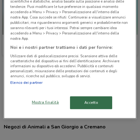
scientifiche e statistiche, analisi basate sulla posizione e analisi delle
tendenze. Puoi modificare le tue preferenze in qualsiasi momento
accedendo a Menu > Privacy > Personalizzazione all'interno della
nostra App. Cosa succede se rifiuti: Continuerai a visualizzare annunci
pubblicitari, ma riguarderanno argomenti generici e probabilmente non
saranno rilevanti per i tuoi interessi. Potrai sempre cambiare idea
IN ARRIVO
accedendo a Menu > Privacy > Personalizzazione all'interno della
nostra App.
Zoomiguana
Best Friend
Noi e i nostri partner trattiamo i dati per fornire:
Valido da domani
7.1 km
Scade il 31/08
Utilizzare dati di geolocalizzazione precisi. Scansione attiva delle
caratteristiche del dispositivo ai fini dell’identificazione. Archiviare
informazioni su dispositivo e/o accedervi. Pubblicità e contenuti
personalizzati, misurazione delle prestazioni dei contenuti e degli
Le offerte di Animali più cercate
annunci, ricerche sul pubblico, sviluppo di servizi.
Bocconcini
Cibo per gatti
Cibo per cani
Elenco dei partner
Antiparassitari
Lettiera per gatti
Trasportino gatto
Tiragraffi
Acquario
Mostra finalità
Accetto
Negozi di Animali a San Giorgio a Cremano