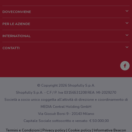
DOVECONVIENE
Cos'è DoveConviene
PER LE AZIENDE
Chi siamo
Cosa facciamo
INTERNATIONAL
News e media
Richieste commerciali e marketing
Brazil
CONTATTI
Lavora con noi
Mexico
Segnalazione punto vendita
France
Segnalazione Volantino
Australia
Hai un malfunzionamento sul web o sull'app?
New Zealand
© Copyright 2026 Shopfully S.p.A.
Shopfully S.p.A. - C.F / P. Iva 03156531208 REA: MI-2029270
Società a socio unico soggetta all’attività di direzione e coordinamento di
MEDIA Central Holding GmbH
Via Giosuè Borsi 9 - 20143 Milano
Capitale Sociale sottoscritto e versato: € 50.000,00
Termini e Condizioni
Privacy policy
Cookie policy
Informativa Beacon