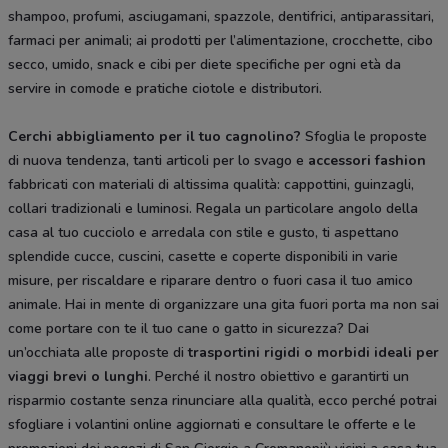
shampoo, profumi, asciugamani, spazzole, dentifrici, antiparassitari,
farmaci per animali; ai prodotti per l’alimentazione, crocchette, cibo
secco, umido, snack e cibi per diete specifiche per ogni età da
servire in comode e pratiche ciotole e distributori.
Cerchi abbigliamento per il tuo cagnolino?
Sfoglia le proposte
di nuova tendenza, tanti articoli per lo svago e
accessori fashion
fabbricati con materiali di altissima qualità: cappottini, guinzagli,
collari tradizionali e luminosi. Regala un particolare angolo della
casa al tuo cucciolo e arredala con stile e gusto, ti aspettano
splendide cucce, cuscini, casette e coperte disponibili in varie
misure, per riscaldare e riparare dentro o fuori casa il tuo amico
animale. Hai in mente di organizzare una gita fuori porta ma non sai
come portare con te il tuo cane o gatto in sicurezza? Dai
un’occhiata alle proposte di
trasportini rigidi
o morbidi ideali per
viaggi brevi o lunghi
. Perché il nostro obiettivo e garantirti un
risparmio costante senza rinunciare alla qualità, ecco perché potrai
sfogliare i volantini online aggiornati e consultare le offerte e le