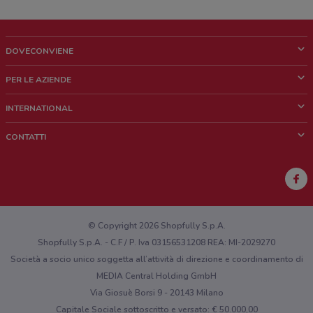
DOVECONVIENE
Cos'è DoveConviene
PER LE AZIENDE
Chi siamo
Cosa facciamo
INTERNATIONAL
News e media
Richieste commerciali e marketing
Brazil
CONTATTI
Lavora con noi
Mexico
Segnalazione punto vendita
France
Segnalazione Volantino
Australia
Hai un malfunzionamento sul web o sull'app?
New Zealand
© Copyright 2026 Shopfully S.p.A.
Shopfully S.p.A. - C.F / P. Iva 03156531208 REA: MI-2029270
Società a socio unico soggetta all’attività di direzione e coordinamento di
MEDIA Central Holding GmbH
Via Giosuè Borsi 9 - 20143 Milano
Capitale Sociale sottoscritto e versato: € 50.000,00