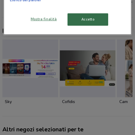
Elenco dei partner
dm
Caddy's
Caddy's
Mostra finalità
Accetto
Nuovi prodotti da provare
Sky
Cofidis
Cam
Altri negozi selezionati per te