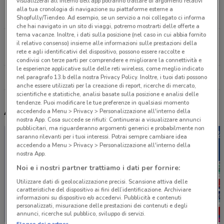
visualizzerai all'interno dell’app potranno trattare di argomenti relativi
Via Venezia, 10 Cervignano Del Friuli
alla tua cronologia di navigazione su piattaforme esterne a
13.1 km
CHIUSO
Shopfully/Tiendeo. Ad esempio, se un servizio a noi collegato ci informa
che hai navigato in un sito di viaggi, potremo mostrarti delle offerte a
tema vacanze. Inoltre, i dati sulla posizione (nel caso in cui abbia fornito
via IX Agosto, 13 Gorizia
il relativo consenso) insieme alle informazioni sulle prestazioni della
rete e agli identificativi del dispositivo, possono essere raccolte e
15.9 km
CHIUSO
condivisi con terze parti per comprendere e migliorare la connettività e
le esperienze applicative sulle delle reti wireless, come meglio indicato
Tutti i negozi Il Tulipano
nel paragrafo 13.b della nostra Privacy Policy. Inoltre, i tuoi dati possono
anche essere utilizzati per la creazione di report, ricerche di mercato,
scientifiche e statistiche, analisi basate sulla posizione e analisi delle
tendenze. Puoi modificare le tue preferenze in qualsiasi momento
Altri volantini nelle vicinanze
accedendo a Menu > Privacy > Personalizzazione all'interno della
nostra App. Cosa succede se rifiuti: Continuerai a visualizzare annunci
pubblicitari, ma riguarderanno argomenti generici e probabilmente non
saranno rilevanti per i tuoi interessi. Potrai sempre cambiare idea
accedendo a Menu > Privacy > Personalizzazione all'interno della
nostra App.
Noi e i nostri partner trattiamo i dati per fornire:
Utilizzare dati di geolocalizzazione precisi. Scansione attiva delle
caratteristiche del dispositivo ai fini dell’identificazione. Archiviare
informazioni su dispositivo e/o accedervi. Pubblicità e contenuti
personalizzati, misurazione delle prestazioni dei contenuti e degli
annunci, ricerche sul pubblico, sviluppo di servizi.