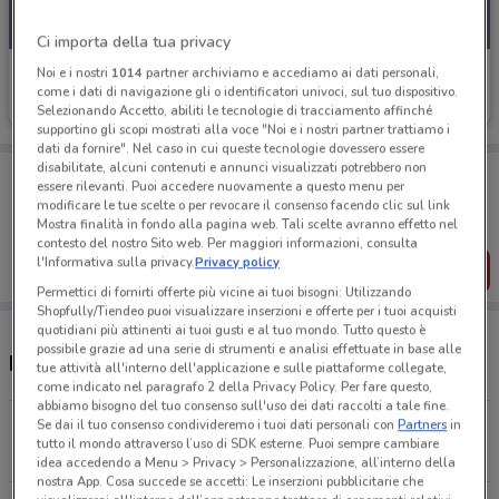
Ci importa della tua privacy
Il Tulipano
Noi e i nostri
1014
partner archiviamo e accediamo ai dati personali,
come i dati di navigazione gli o identificatori univoci, sul tuo dispositivo.
Scade il 19/08
482 m
Selezionando Accetto, abiliti le tecnologie di tracciamento affinché
supportino gli scopi mostrati alla voce "Noi e i nostri partner trattiamo i
dati da fornire". Nel caso in cui queste tecnologie dovessero essere
disabilitate, alcuni contenuti e annunci visualizzati potrebbero non
Porta DoveConviene sempre con te!
essere rilevanti. Puoi accedere nuovamente a questo menu per
Puoi trovare le migliori offerte dei negozi vicino a te,
modificare le tue scelte o per revocare il consenso facendo clic sul link
salvarle e creare la tua lista del risparmio, comodamente
Mostra finalità in fondo alla pagina web. Tali scelte avranno effetto nel
dal tuo cellulare.
contesto del nostro Sito web. Per maggiori informazioni, consulta
l'Informativa sulla privacy.
Privacy policy
SCARICA L’APP
Permettici di fornirti offerte più vicine ai tuoi bisogni: Utilizzando
Shopfully/Tiendeo puoi visualizzare inserzioni e offerte per i tuoi acquisti
quotidiani più attinenti ai tuoi gusti e al tuo mondo. Tutto questo è
possibile grazie ad una serie di strumenti e analisi effettuate in base alle
Negozi Il Tulipano a Ronchi Dei Legionari
tue attività all'interno dell'applicazione e sulle piattaforme collegate,
come indicato nel paragrafo 2 della Privacy Policy. Per fare questo,
abbiamo bisogno del tuo consenso sull'uso dei dati raccolti a tale fine.
Se dai il tuo consenso condivideremo i tuoi dati personali con
Partners
in
Via Manzoni, 1 Ronchi Dei Legionari
tutto il mondo attraverso l’uso di SDK esterne. Puoi sempre cambiare
481 m
CHIUSO
idea accedendo a Menu > Privacy > Personalizzazione, all’interno della
nostra App. Cosa succede se accetti: Le inserzioni pubblicitarie che