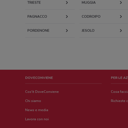
TRIESTE
MUGGIA
PAGNACCO
CODROIPO
PORDENONE
JESOLO
DOVECONVIENE
PER LE A
Cos'è DoveConviene
Cosa facc
Chi siamo
Richieste 
News e media
Lavora con noi