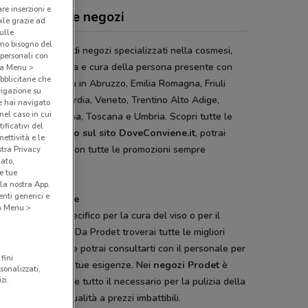
are inserzioni e
det, offerte e negozi
bile grazie ad
sulle
amo bisogno del
et
è una catena di negozi specializzati nella cosmesi,
 personali con
e, pulizia, bellezza e cura della persona presente con
o a Menu >
bblicitarie che
e di punti vendita in Abruzzo, Emilia Romagna, Friuli
vigazione su
ia Giulia, Lombardia, Veneto, Trentino Alto Adige,
e hai navigato
(nel caso in cui
ia, Lazio, Sardegna, Toscana e Umbria. Scopri tutte le
ificativi del
te per il
risparmio sul sito DoveConviene.it
, potrai
ettività e le
iare il volantino con tutte le promozioni sempre
stra Privacy
cato,
rnate.
e tue
la nostra App.
nti generici e
rte sempre nuove
 a Menu >
i un prodotto specifico per la cura del viso o per il
sere del corpo? Da Prodet troverai tutte le migliori
e in commercio e potrai consultarti con il personale per
fini
ere consigli sulle tue esigenze. Nei
negozi Prodet
è
sonalizzati,
zi.
bile trovare anche tutto il necessario per la pulizia della
con prodotti di qualità a prezzi imbattibili.