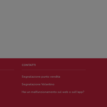
CONTATTI
Segnalazione punto vendita
Segnalazione Volantino
Hai un malfunzionamento sul web o sull'app?