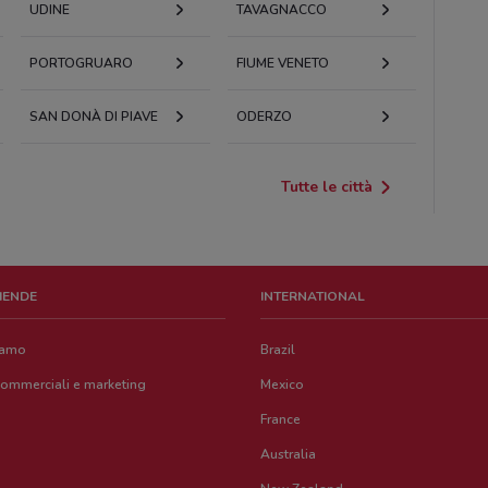
UDINE
TAVAGNACCO
PORTOGRUARO
FIUME VENETO
SAN DONÀ DI PIAVE
ODERZO
Tutte le città
ZIENDE
INTERNATIONAL
iamo
Brazil
commerciali e marketing
Mexico
France
Australia