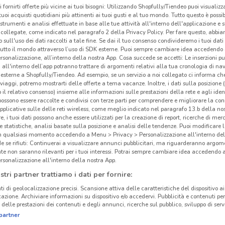
i fornirti offerte più vicine ai tuoi bisogni: Utilizzando Shopfully/Tiendeo puoi visualizz
Pro
i tuoi acquisti quotidiani più attinenti ai tuoi gusti e al tuo mondo. Tutto questo è possi
 strumenti e analisi effettuate in base alle tue attività all'interno dell'applicazione e 
collegate, come indicato nel paragrafo 2 della Privacy Policy. Per fare questo, abbi
Prod
 sull'uso dei dati raccolti a tale fine. Se dai il tuo consenso condivideremo i tuoi dati
igien
tutto il mondo attraverso l’uso di SDK esterne. Puoi sempre cambiare idea accedend
rsonalizzazione, all’interno della nostra App. Cosa succede se accetti: Le inserzioni pu
decin
i all'interno dell’app potranno trattare di argomenti relativi alla tua cronologia di na
Venez
esterne a Shopfully/Tiendeo. Ad esempio, se un servizio a noi collegato ci informa ch
i viaggi, potremo mostrarti delle offerte a tema vacanze. Inoltre, i dati sulla posizione 
Ligur
o il relativo consenso) insieme alle informazioni sulle prestazioni della rete e agli ident
offer
 possono essere raccolte e condivisi con terze parti per comprendere e migliorare la conn
sfogl
pplicative sulle delle reti wireless, come meglio indicato nel paragrafo 13.b della no
re, i tuoi dati possono anche essere utilizzati per la creazione di report, ricerche di mer
aggio
 e statistiche, analisi basate sulla posizione e analisi delle tendenze. Puoi modificare l
12.7 km
in qualsiasi momento accedendo a Menu > Privacy > Personalizzazione all'interno del
 se rifiuti: Continuerai a visualizzare annunci pubblicitari, ma riguarderanno argome
Offe
te non saranno rilevanti per i tuoi interessi. Potrai sempre cambiare idea accedendo
Cerch
rsonalizzazione all'interno della nostra App.
benes
stri partner trattiamo i dati per fornire:
march
ti di geolocalizzazione precisi. Scansione attiva delle caratteristiche del dispositivo ai 
ricev
icazione. Archiviare informazioni su dispositivo e/o accedervi. Pubblicità e contenuti per
delle prestazioni dei contenuti e degli annunci, ricerche sul pubblico, sviluppo di servi
possi
partner
casa 