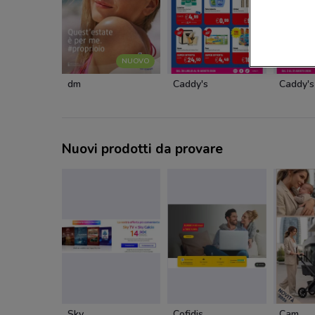
NUOVO
dm
Caddy's
Caddy's
Nuovi prodotti da provare
Sky
Cofidis
Cam