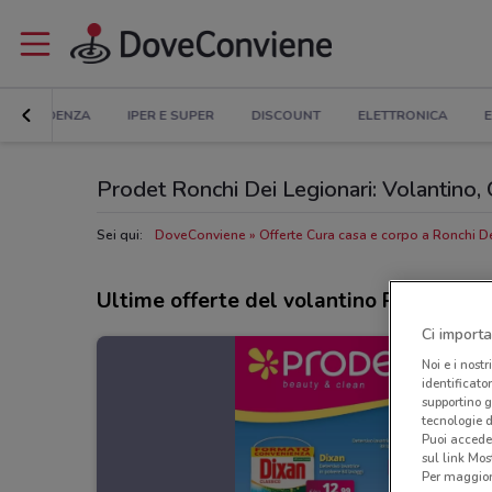
IN EVIDENZA
IPER E SUPER
DISCOUNT
ELETTRONICA
E
Prodet Ronchi Dei Legionari: Volantino, Or
Sei qui:
DoveConviene
Offerte Cura casa e corpo a Ronchi De
Ultime offerte del volantino Prodet
Ci importa
Noi e i nostr
identificato
supportino g
tecnologie d
Puoi accede
sul link Mos
Per maggiori