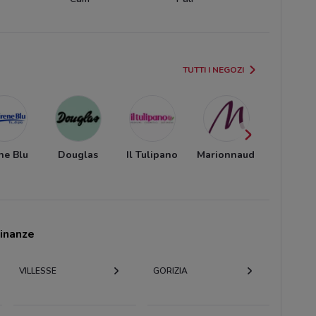
TUTTI I NEGOZI
ne Blu
Douglas
Il Tulipano
Marionnaud
Sephor
cinanze
VILLESSE
GORIZIA