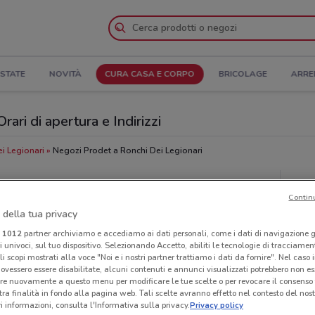
STATE
NOVITÀ
CURA CASA E CORPO
BRICOLAGE
ARRE
ari di apertura e Indirizzi
i Legionari
Negozi Prodet a Ronchi Dei Legionari
Neg
Contin
 della tua privacy
i
1012
partner archiviamo e accediamo ai dati personali, come i dati di navigazione g
ri univoci, sul tuo dispositivo. Selezionando Accetto, abiliti le tecnologie di tracciame
li scopi mostrati alla voce "Noi e i nostri partner trattiamo i dati da fornire". Nel caso 
ovessero essere disabilitate, alcuni contenuti e annunci visualizzati potrebbero non ess
re nuovamente a questo menu per modificare le tue scelte o per revocare il consenso
tra finalità in fondo alla pagina web. Tali scelte avranno effetto nel contesto del nost
 informazioni, consulta l'Informativa sulla privacy.
Privacy policy