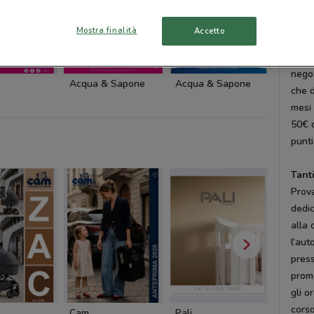
Sboc
Mostra finalità
Accetto
Il co
cosa 
nego
Acqua & Sapone
Acqua & Sapone
Acqua 
che d
mesi 
50€ d
punti
Tant
Prova
dedic
alla 
l’aut
press
promo
gli o
corso
Cam
Pali
Dacia