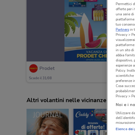
Permettici d
offerte per 
una serie di
piattaforme 
tuo consenso
Partners
in 
Privacy > Pe
visualizzera
piattaforme 
in un sito d
abbia fornit
dispositivo,
esperienze a
Prodet
Policy. Inolt
scientifiche
Scade il 31/08
preferenze 
Cosa succede
probabilmen
Privacy > Pe
Altri volantini nelle vicinanze
Noi e i no
Utilizzare da
dell’identif
misurazione 
Elenco dei 