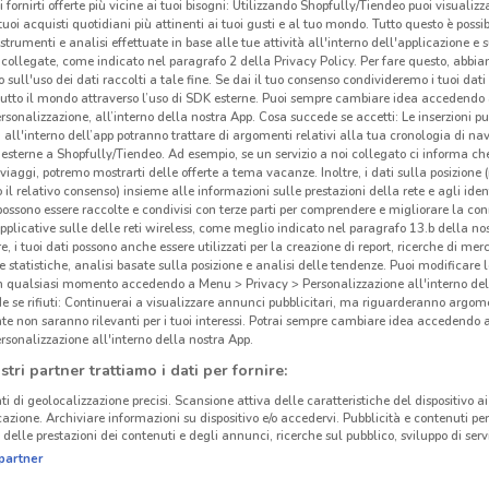
i fornirti offerte più vicine ai tuoi bisogni: Utilizzando Shopfully/Tiendeo puoi visualizz
i tuoi acquisti quotidiani più attinenti ai tuoi gusti e al tuo mondo. Tutto questo è possi
 strumenti e analisi effettuate in base alle tue attività all'interno dell'applicazione e 
collegate, come indicato nel paragrafo 2 della Privacy Policy. Per fare questo, abbi
 sull'uso dei dati raccolti a tale fine. Se dai il tuo consenso condivideremo i tuoi dati
tutto il mondo attraverso l’uso di SDK esterne. Puoi sempre cambiare idea accedend
rsonalizzazione, all’interno della nostra App. Cosa succede se accetti: Le inserzioni pu
i all'interno dell’app potranno trattare di argomenti relativi alla tua cronologia di na
esterne a Shopfully/Tiendeo. Ad esempio, se un servizio a noi collegato ci informa ch
i viaggi, potremo mostrarti delle offerte a tema vacanze. Inoltre, i dati sulla posizione 
Off
o il relativo consenso) insieme alle informazioni sulle prestazioni della rete e agli ident
 possono essere raccolte e condivisi con terze parti per comprendere e migliorare la conn
pplicative sulle delle reti wireless, come meglio indicato nel paragrafo 13.b della no
Kiko
re, i tuoi dati possono anche essere utilizzati per la creazione di report, ricerche di mer
tratt
 e statistiche, analisi basate sulla posizione e analisi delle tendenze. Puoi modificare l
in qualsiasi momento accedendo a Menu > Privacy > Personalizzazione all'interno del
Dovec
 se rifiuti: Continuerai a visualizzare annunci pubblicitari, ma riguarderanno argome
studi
te non saranno rilevanti per i tuoi interessi. Potrai sempre cambiare idea accedendo
rsonalizzazione all'interno della nostra App.
stri partner trattiamo i dati per fornire:
Kiko
Opini
ti di geolocalizzazione precisi. Scansione attiva delle caratteristiche del dispositivo ai 
icazione. Archiviare informazioni su dispositivo e/o accedervi. Pubblicità e contenuti per
fila 
delle prestazioni dei contenuti e degli annunci, ricerche sul pubblico, sviluppo di servi
gamma
partner
certa