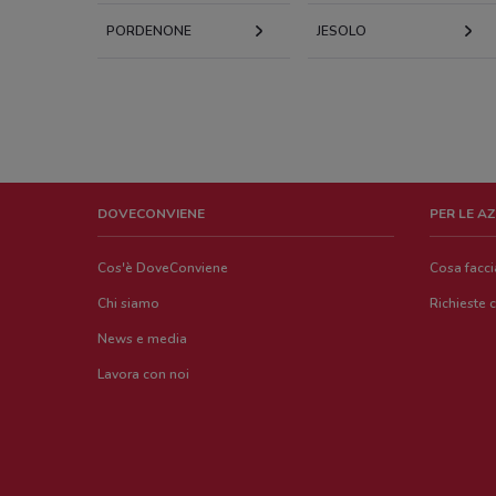
PORDENONE
JESOLO
DOVECONVIENE
PER LE A
Cos'è DoveConviene
Cosa facc
Chi siamo
Richieste 
News e media
Lavora con noi