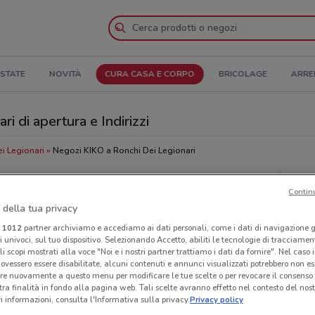
STATE
NOVITÀ
CURA CASA E CORPO
BRICOLAGE
ARRE
i di apertura e Indirizzi
i Legionari
Negozi KIKO a Ronchi Dei Legionari
Neg
Contin
 della tua privacy
i
1012
partner archiviamo e accediamo ai dati personali, come i dati di navigazione g
ri univoci, sul tuo dispositivo. Selezionando Accetto, abiliti le tecnologie di tracciame
li scopi mostrati alla voce "Noi e i nostri partner trattiamo i dati da fornire". Nel caso 
ovessero essere disabilitate, alcuni contenuti e annunci visualizzati potrebbero non ess
re nuovamente a questo menu per modificare le tue scelte o per revocare il consenso
tra finalità in fondo alla pagina web. Tali scelte avranno effetto nel contesto del nost
 informazioni, consulta l'Informativa sulla privacy.
Privacy policy