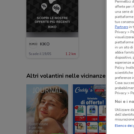
Permettici d
offerte per 
una serie di
piattaforme 
tuo consenso
Partners
in 
Privacy > Pe
visualizzera
piattaforme 
KIKO
in un sito d
abbia fornit
Scade il 19/05
1.2 km
dispositivo,
esperienze a
Policy. Inolt
scientifiche
Altri volantini nelle vicinanze
preferenze 
Cosa succede
probabilmen
Privacy > Pe
Noi e i no
Utilizzare da
dell’identif
misurazione 
Elenco dei 