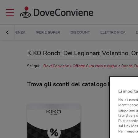
IN EVIDENZA
IPER E SUPER
DISCOUNT
ELETTRONICA
E
KIKO Ronchi Dei Legionari: Volantino, Orar
Sei qui:
DoveConviene
Offerte Cura casa e corpo a Ronchi De
Trova gli sconti del catalogo Kiko
Ci importa
Noi e i nostr
identificato
supportino g
tecnologie d
Puoi accede
sul link Mos
Per maggiori