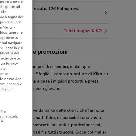
are inserzioni e
bile grazie ad
Strada Provinciale, 126 Palmanova
sulle
13.9 km
amo bisogno del
 personali con
o a Menu >
Tutti i negozi KIKO
bblicitarie che
vigazione su
e hai navigato
(nel caso in cui
erte, negozi e promozioni
ificativi del
ettività e le
stra Privacy
è una catena di negozi di cosmetici, make up e
cato,
amenti di bellezza. Sfoglia il
catalogo online di Kiko
su
e tue
la nostra App.
onviene.it e porta a casa i migliori prodotti a prezzi
nti generici e
ati appositamente per i giovani.
 a Menu >
 Make Up!
oni sempre positive da parte delle clienti che fanno la
fini
sonalizzati,
per acquistare gli
smalti Kiko
, disponibili in una vasta
zi.
 di colori, o gli
ombretti
, brillanti e particolarissimi,
mente i più gettonati fra tutti i
trucchi
. Gioca col make-