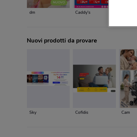
NUOVO
dm
Caddy's
Caddy's
Nuovi prodotti da provare
Sky
Cofidis
Cam