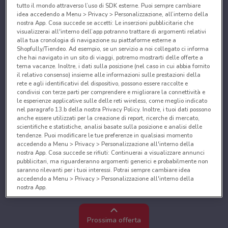
tutto il mondo attraverso l’uso di SDK esterne. Puoi sempre cambiare
idea accedendo a Menu > Privacy > Personalizzazione, all’interno della
nostra App. Cosa succede se accetti: Le inserzioni pubblicitarie che
visualizzerai all'interno dell’app potranno trattare di argomenti relativi
alla tua cronologia di navigazione su piattaforme esterne a
Shopfully/Tiendeo. Ad esempio, se un servizio a noi collegato ci informa
che hai navigato in un sito di viaggi, potremo mostrarti delle offerte a
tema vacanze. Inoltre, i dati sulla posizione (nel caso in cui abbia fornito
il relativo consenso) insieme alle informazioni sulle prestazioni della
rete e agli identificativi del dispositivo, possono essere raccolte e
condivisi con terze parti per comprendere e migliorare la connettività e
le esperienze applicative sulle delle reti wireless, come meglio indicato
nel paragrafo 13.b della nostra Privacy Policy. Inoltre, i tuoi dati possono
anche essere utilizzati per la creazione di report, ricerche di mercato,
scientifiche e statistiche, analisi basate sulla posizione e analisi delle
tendenze. Puoi modificare le tue preferenze in qualsiasi momento
accedendo a Menu > Privacy > Personalizzazione all'interno della
nostra App. Cosa succede se rifiuti: Continuerai a visualizzare annunci
pubblicitari, ma riguarderanno argomenti generici e probabilmente non
saranno rilevanti per i tuoi interessi. Potrai sempre cambiare idea
accedendo a Menu > Privacy > Personalizzazione all'interno della
nostra App.
Noi e i nostri partner trattiamo i dati per fornire:
Utilizzare dati di geolocalizzazione precisi. Scansione attiva delle
Prossima offerta
caratteristiche del dispositivo ai fini dell’identificazione. Archiviare