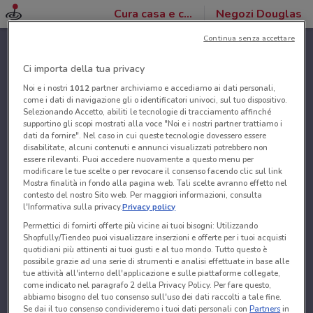
Cura casa e corpo
Negozi Douglas
Continua senza accettare
Ci importa della tua privacy
Noi e i nostri
1012
partner archiviamo e accediamo ai dati personali,
come i dati di navigazione gli o identificatori univoci, sul tuo dispositivo.
Selezionando Accetto, abiliti le tecnologie di tracciamento affinché
supportino gli scopi mostrati alla voce "Noi e i nostri partner trattiamo i
dati da fornire". Nel caso in cui queste tecnologie dovessero essere
disabilitate, alcuni contenuti e annunci visualizzati potrebbero non
essere rilevanti. Puoi accedere nuovamente a questo menu per
modificare le tue scelte o per revocare il consenso facendo clic sul link
Mostra finalità in fondo alla pagina web. Tali scelte avranno effetto nel
contesto del nostro Sito web. Per maggiori informazioni, consulta
l'Informativa sulla privacy.
Privacy policy
Permettici di fornirti offerte più vicine ai tuoi bisogni: Utilizzando
Shopfully/Tiendeo puoi visualizzare inserzioni e offerte per i tuoi acquisti
quotidiani più attinenti ai tuoi gusti e al tuo mondo. Tutto questo è
possibile grazie ad una serie di strumenti e analisi effettuate in base alle
tue attività all'interno dell'applicazione e sulle piattaforme collegate,
come indicato nel paragrafo 2 della Privacy Policy. Per fare questo,
abbiamo bisogno del tuo consenso sull'uso dei dati raccolti a tale fine.
Se dai il tuo consenso condivideremo i tuoi dati personali con
Partners
in