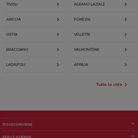
TIVOLI
ALBANO LAZIALE
ARICCIA
POMEZIA
OSTIA
VELLETRI
BRACCIANO
VALMONTONE
LADISPOLI
APRILIA
Tutte le città
DOVECONVIENE
Cos'è DoveConviene
PER LE AZIENDE