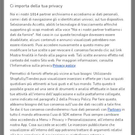
Chiama il negozio
Ci importa della tua privacy
Noi e i nostri
1014
partner archiviamo e accediamo ai dati personali,
come i dati di navigazione gli o identificatori univoci, sul tuo dispositivo.
Selezionando Accetto, abiliti le tecnologie di tracciamento affinché
Aperto
Lunedì
Martedì
Mercoledì
Giovedì
Venerdì
Sabato
10:00 / 21:00
10:00 / 21:00
10:00 / 21:00
10:00 / 21:00
10:00 / 21:00
10:00 / 21:00
supportino gli scopi mostrati alla voce "Noi e i nostri partner trattiamo i
Domenica
10:00 / 21:00
dati da fornire". Nel caso in cui queste tecnologie dovessero essere
disabilitate, alcuni contenuti e annunci visualizzati potrebbero non
06 87074199
essere rilevanti. Puoi accedere nuovamente a questo menu per
modificare le tue scelte o per revocare il consenso facendo clic sul link
Mostra finalità in fondo alla pagina web. Tali scelte avranno effetto nel
C.C. Porta Di Roma, Località Bufalotta
contesto del nostro Sito web. Per maggiori informazioni, consulta
l'Informativa sulla privacy.
Privacy policy
Permettici di fornirti offerte più vicine ai tuoi bisogni: Utilizzando
Tutte le promozioni di questo negozio
Shopfully/Tiendeo puoi visualizzare inserzioni e offerte per i tuoi acquisti
quotidiani più attinenti ai tuoi gusti e al tuo mondo. Tutto questo è
possibile grazie ad una serie di strumenti e analisi effettuate in base alle
tue attività all'interno dell'applicazione e sulle piattaforme collegate,
come indicato nel paragrafo 2 della Privacy Policy. Per fare questo,
abbiamo bisogno del tuo consenso sull'uso dei dati raccolti a tale fine.
Se dai il tuo consenso condivideremo i tuoi dati personali con
Partners
in
tutto il mondo attraverso l’uso di SDK esterne. Puoi sempre cambiare
idea accedendo a Menu > Privacy > Personalizzazione, all’interno della
nostra App. Cosa succede se accetti: Le inserzioni pubblicitarie che
visualizzerai all'interno dell’app potranno trattare di argomenti relativi