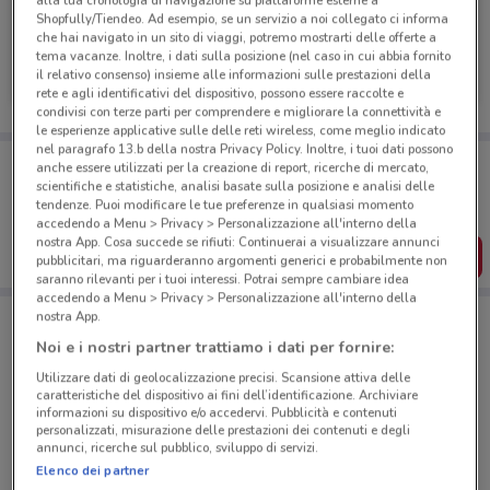
alla tua cronologia di navigazione su piattaforme esterne a
Shopfully/Tiendeo. Ad esempio, se un servizio a noi collegato ci informa
che hai navigato in un sito di viaggi, potremo mostrarti delle offerte a
Douglas
tema vacanze. Inoltre, i dati sulla posizione (nel caso in cui abbia fornito
il relativo consenso) insieme alle informazioni sulle prestazioni della
Scade il 22/09
524 m
rete e agli identificativi del dispositivo, possono essere raccolte e
condivisi con terze parti per comprendere e migliorare la connettività e
le esperienze applicative sulle delle reti wireless, come meglio indicato
nel paragrafo 13.b della nostra Privacy Policy. Inoltre, i tuoi dati possono
Porta DoveConviene sempre con te!
anche essere utilizzati per la creazione di report, ricerche di mercato,
Puoi trovare le migliori offerte dei negozi vicino a te,
scientifiche e statistiche, analisi basate sulla posizione e analisi delle
salvarle e creare la tua lista del risparmio, comodamente
tendenze. Puoi modificare le tue preferenze in qualsiasi momento
dal tuo cellulare.
accedendo a Menu > Privacy > Personalizzazione all'interno della
nostra App. Cosa succede se rifiuti: Continuerai a visualizzare annunci
SCARICA L’APP
pubblicitari, ma riguarderanno argomenti generici e probabilmente non
saranno rilevanti per i tuoi interessi. Potrai sempre cambiare idea
accedendo a Menu > Privacy > Personalizzazione all'interno della
nostra App.
Negozi Douglas a Roma
Noi e i nostri partner trattiamo i dati per fornire:
Utilizzare dati di geolocalizzazione precisi. Scansione attiva delle
caratteristiche del dispositivo ai fini dell’identificazione. Archiviare
informazioni su dispositivo e/o accedervi. Pubblicità e contenuti
personalizzati, misurazione delle prestazioni dei contenuti e degli
annunci, ricerche sul pubblico, sviluppo di servizi.
Elenco dei partner