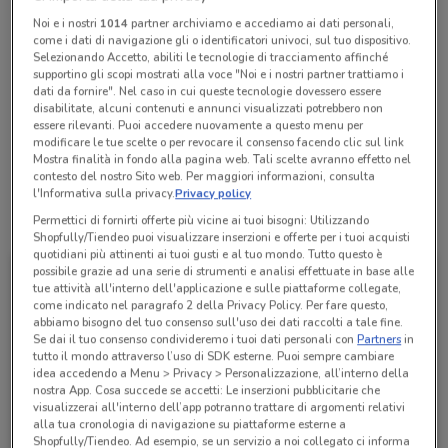
Chiama il negozio
Noi e i nostri
1014
partner archiviamo e accediamo ai dati personali,
come i dati di navigazione gli o identificatori univoci, sul tuo dispositivo.
Selezionando Accetto, abiliti le tecnologie di tracciamento affinché
supportino gli scopi mostrati alla voce "Noi e i nostri partner trattiamo i
Chiuso
dati da fornire". Nel caso in cui queste tecnologie dovessero essere
Lunedì
Martedì
Mercoledì
Giovedì
Venerdì
Sabato
09:30 / 20:00
09:30 / 20:00
09:30 / 13:00 - 16:00 / 20:00
09:30 / 20:00
09:30 / 20:00
09:30 / 20:00
disabilitate, alcuni contenuti e annunci visualizzati potrebbero non
Domenica
10:00 / 13:00 - 16:00 / 19:30
essere rilevanti. Puoi accedere nuovamente a questo menu per
modificare le tue scelte o per revocare il consenso facendo clic sul link
06 44236599
Mostra finalità in fondo alla pagina web. Tali scelte avranno effetto nel
contesto del nostro Sito web. Per maggiori informazioni, consulta
l'Informativa sulla privacy.
Privacy policy
Tutte le promozioni di questo negozio
Permettici di fornirti offerte più vicine ai tuoi bisogni: Utilizzando
Shopfully/Tiendeo puoi visualizzare inserzioni e offerte per i tuoi acquisti
quotidiani più attinenti ai tuoi gusti e al tuo mondo. Tutto questo è
possibile grazie ad una serie di strumenti e analisi effettuate in base alle
tue attività all'interno dell'applicazione e sulle piattaforme collegate,
come indicato nel paragrafo 2 della Privacy Policy. Per fare questo,
abbiamo bisogno del tuo consenso sull'uso dei dati raccolti a tale fine.
Se dai il tuo consenso condivideremo i tuoi dati personali con
Partners
in
tutto il mondo attraverso l’uso di SDK esterne. Puoi sempre cambiare
idea accedendo a Menu > Privacy > Personalizzazione, all’interno della
nostra App. Cosa succede se accetti: Le inserzioni pubblicitarie che
visualizzerai all'interno dell’app potranno trattare di argomenti relativi
alla tua cronologia di navigazione su piattaforme esterne a
Shopfully/Tiendeo. Ad esempio, se un servizio a noi collegato ci informa