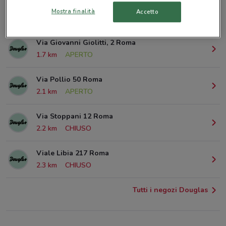
Via Po 128 Roma
Mostra finalità
Accetto
1.4 km
CHIUSO
Via Giovanni Giolitti, 2 Roma
1.7 km
APERTO
Via Pollio 50 Roma
2.1 km
APERTO
Via Stoppani 12 Roma
2.2 km
CHIUSO
Viale Libia 217 Roma
2.3 km
CHIUSO
Tutti i negozi Douglas