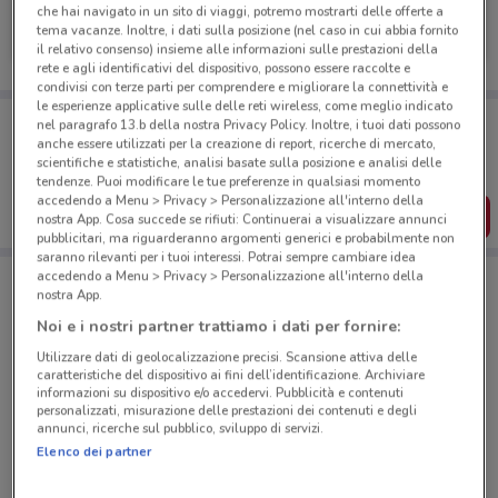
Douglas
che hai navigato in un sito di viaggi, potremo mostrarti delle offerte a
tema vacanze. Inoltre, i dati sulla posizione (nel caso in cui abbia fornito
Scade il 22/09
524 m
il relativo consenso) insieme alle informazioni sulle prestazioni della
rete e agli identificativi del dispositivo, possono essere raccolte e
condivisi con terze parti per comprendere e migliorare la connettività e
le esperienze applicative sulle delle reti wireless, come meglio indicato
Porta DoveConviene sempre con te!
nel paragrafo 13.b della nostra Privacy Policy. Inoltre, i tuoi dati possono
Puoi trovare le migliori offerte dei negozi vicino a te,
anche essere utilizzati per la creazione di report, ricerche di mercato,
salvarle e creare la tua lista del risparmio, comodamente
scientifiche e statistiche, analisi basate sulla posizione e analisi delle
dal tuo cellulare.
tendenze. Puoi modificare le tue preferenze in qualsiasi momento
accedendo a Menu > Privacy > Personalizzazione all'interno della
SCARICA L’APP
nostra App. Cosa succede se rifiuti: Continuerai a visualizzare annunci
pubblicitari, ma riguarderanno argomenti generici e probabilmente non
saranno rilevanti per i tuoi interessi. Potrai sempre cambiare idea
accedendo a Menu > Privacy > Personalizzazione all'interno della
nostra App.
Negozi Douglas a Roma
Noi e i nostri partner trattiamo i dati per fornire:
Utilizzare dati di geolocalizzazione precisi. Scansione attiva delle
caratteristiche del dispositivo ai fini dell’identificazione. Archiviare
informazioni su dispositivo e/o accedervi. Pubblicità e contenuti
personalizzati, misurazione delle prestazioni dei contenuti e degli
annunci, ricerche sul pubblico, sviluppo di servizi.
Elenco dei partner
© MapTiler
© OpenStreetMap contributors