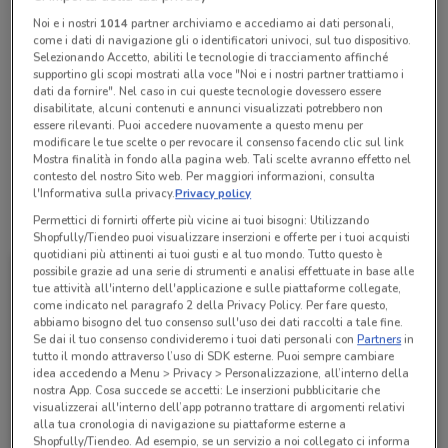
Chiama il negozio
Noi e i nostri
1014
partner archiviamo e accediamo ai dati personali,
come i dati di navigazione gli o identificatori univoci, sul tuo dispositivo.
Selezionando Accetto, abiliti le tecnologie di tracciamento affinché
supportino gli scopi mostrati alla voce "Noi e i nostri partner trattiamo i
Aperto
dati da fornire". Nel caso in cui queste tecnologie dovessero essere
Lunedì
Martedì
Mercoledì
Giovedì
Venerdì
09:30 / 20:00
09:30 / 20:00
09:30 / 20:00
09:30 / 20:00
09:30 / 20:00
disabilitate, alcuni contenuti e annunci visualizzati potrebbero non
Sabato
09:30 / 20:00
Domenica
10:00 / 13:00 - 15:30 / 19:30
essere rilevanti. Puoi accedere nuovamente a questo menu per
modificare le tue scelte o per revocare il consenso facendo clic sul link
06 7092189
Mostra finalità in fondo alla pagina web. Tali scelte avranno effetto nel
contesto del nostro Sito web. Per maggiori informazioni, consulta
l'Informativa sulla privacy.
Privacy policy
Tutte le promozioni di questo negozio
Permettici di fornirti offerte più vicine ai tuoi bisogni: Utilizzando
Shopfully/Tiendeo puoi visualizzare inserzioni e offerte per i tuoi acquisti
quotidiani più attinenti ai tuoi gusti e al tuo mondo. Tutto questo è
possibile grazie ad una serie di strumenti e analisi effettuate in base alle
tue attività all'interno dell'applicazione e sulle piattaforme collegate,
come indicato nel paragrafo 2 della Privacy Policy. Per fare questo,
abbiamo bisogno del tuo consenso sull'uso dei dati raccolti a tale fine.
Se dai il tuo consenso condivideremo i tuoi dati personali con
Partners
in
tutto il mondo attraverso l’uso di SDK esterne. Puoi sempre cambiare
idea accedendo a Menu > Privacy > Personalizzazione, all’interno della
nostra App. Cosa succede se accetti: Le inserzioni pubblicitarie che
visualizzerai all'interno dell’app potranno trattare di argomenti relativi
alla tua cronologia di navigazione su piattaforme esterne a
Shopfully/Tiendeo. Ad esempio, se un servizio a noi collegato ci informa