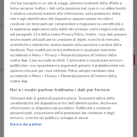
Douglas
che hai navigato in un sito di viaggi, potremo mostrarti delle offerte a
tema vacanze. Inoltre, i dati sulla posizione (nel caso in cui abbia fornito
Scade il 22/09
524 m
il relativo consenso) insieme alle informazioni sulle prestazioni della
rete e agli identificativi del dispositivo, possono essere raccolte e
condivisi con terze parti per comprendere e migliorare la connettività e
le esperienze applicative sulle delle reti wireless, come meglio indicato
Porta DoveConviene sempre con te!
nel paragrafo 13.b della nostra Privacy Policy. Inoltre, i tuoi dati possono
Puoi trovare le migliori offerte dei negozi vicino a te,
anche essere utilizzati per la creazione di report, ricerche di mercato,
salvarle e creare la tua lista del risparmio, comodamente
scientifiche e statistiche, analisi basate sulla posizione e analisi delle
dal tuo cellulare.
tendenze. Puoi modificare le tue preferenze in qualsiasi momento
accedendo a Menu > Privacy > Personalizzazione all'interno della
SCARICA L’APP
nostra App. Cosa succede se rifiuti: Continuerai a visualizzare annunci
pubblicitari, ma riguarderanno argomenti generici e probabilmente non
saranno rilevanti per i tuoi interessi. Potrai sempre cambiare idea
accedendo a Menu > Privacy > Personalizzazione all'interno della
nostra App.
Negozi Douglas a Roma
Noi e i nostri partner trattiamo i dati per fornire:
Utilizzare dati di geolocalizzazione precisi. Scansione attiva delle
caratteristiche del dispositivo ai fini dell’identificazione. Archiviare
informazioni su dispositivo e/o accedervi. Pubblicità e contenuti
personalizzati, misurazione delle prestazioni dei contenuti e degli
annunci, ricerche sul pubblico, sviluppo di servizi.
Elenco dei partner
© MapTiler
© OpenStreetMap contributors