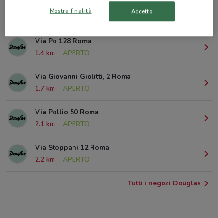
P.Zza Bologna 32 Roma
Mostra finalità
Accetto
524 m
APERTO
Via Po 128 Roma
1.4 km
APERTO
Via Giovanni Giolitti, 2 Roma
1.7 km
APERTO
Via Pollio 50 Roma
2.1 km
APERTO
Via Stoppani 12 Roma
2.2 km
APERTO
Tutti i negozi Douglas