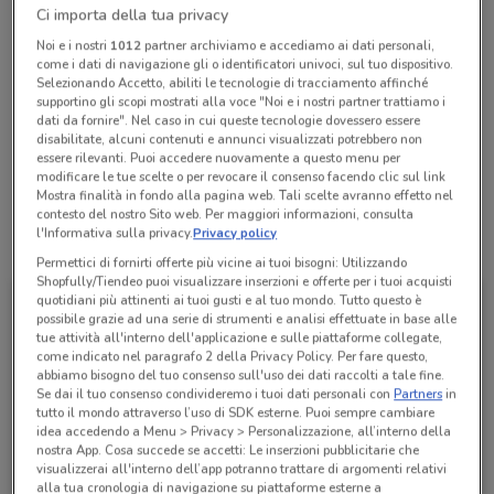
Ci importa della tua privacy
Chiama il negozio
Noi e i nostri
1012
partner archiviamo e accediamo ai dati personali,
come i dati di navigazione gli o identificatori univoci, sul tuo dispositivo.
Selezionando Accetto, abiliti le tecnologie di tracciamento affinché
Chiuso
supportino gli scopi mostrati alla voce "Noi e i nostri partner trattiamo i
Lunedì
Martedì
Mercoledì
Giovedì
09:30 / 13:30 - 16:00 / 20:00
09:30 / 13:30 - 16:00 / 20:00
09:30 / 13:30 - 16:00 / 20:00
09:30 / 13:30 - 16:00 / 20:00
Venerdì
09:30 / 13:30 - 16:00 / 20:00
dati da fornire". Nel caso in cui queste tecnologie dovessero essere
Sabato
Domenica
09:30 / 13:30 - 16:00 / 20:00
10:00 / 13:00
disabilitate, alcuni contenuti e annunci visualizzati potrebbero non
essere rilevanti. Puoi accedere nuovamente a questo menu per
06 5343662
modificare le tue scelte o per revocare il consenso facendo clic sul link
Mostra finalità in fondo alla pagina web. Tali scelte avranno effetto nel
contesto del nostro Sito web. Per maggiori informazioni, consulta
l'Informativa sulla privacy.
Privacy policy
Tutte le promozioni di questo negozio
Permettici di fornirti offerte più vicine ai tuoi bisogni: Utilizzando
Shopfully/Tiendeo puoi visualizzare inserzioni e offerte per i tuoi acquisti
quotidiani più attinenti ai tuoi gusti e al tuo mondo. Tutto questo è
possibile grazie ad una serie di strumenti e analisi effettuate in base alle
tue attività all'interno dell'applicazione e sulle piattaforme collegate,
come indicato nel paragrafo 2 della Privacy Policy. Per fare questo,
abbiamo bisogno del tuo consenso sull'uso dei dati raccolti a tale fine.
Se dai il tuo consenso condivideremo i tuoi dati personali con
Partners
in
tutto il mondo attraverso l’uso di SDK esterne. Puoi sempre cambiare
idea accedendo a Menu > Privacy > Personalizzazione, all’interno della
nostra App. Cosa succede se accetti: Le inserzioni pubblicitarie che
visualizzerai all'interno dell’app potranno trattare di argomenti relativi
alla tua cronologia di navigazione su piattaforme esterne a