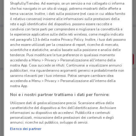
Douglas
Shopfully/Tiendeo. Ad esempio, se un servizio a noi collegato ci informa
che hai navigato in un sito di viaggi, potremo mostrarti delle offerte a
Scade il 22/09
524 m
tema vacanze. Inoltre, i dati sulla posizione (nel caso in cui abbia fornito
il relativo consenso) insieme alle informazioni sulle prestazioni della
rete e agli identificativi del dispositivo, possono essere raccolte e
condivisi con terze parti per comprendere e migliorare la connettività e
Porta DoveConviene sempre con te!
le esperienze applicative sulle delle reti wireless, come meglio indicato
Puoi trovare le migliori offerte dei negozi vicino a te,
nel paragrafo 13.b della nostra Privacy Policy. Inoltre, i tuoi dati possono
salvarle e creare la tua lista del risparmio, comodamente
anche essere utilizzati per la creazione di report, ricerche di mercato,
dal tuo cellulare.
scientifiche e statistiche, analisi basate sulla posizione e analisi delle
tendenze. Puoi modificare le tue preferenze in qualsiasi momento
SCARICA L’APP
accedendo a Menu > Privacy > Personalizzazione all'interno della
nostra App. Cosa succede se rifiuti: Continuerai a visualizzare annunci
pubblicitari, ma riguarderanno argomenti generici e probabilmente non
saranno rilevanti per i tuoi interessi. Potrai sempre cambiare idea
accedendo a Menu > Privacy > Personalizzazione all'interno della
Negozi Douglas a Roma
nostra App.
Noi e i nostri partner trattiamo i dati per fornire:
Utilizzare dati di geolocalizzazione precisi. Scansione attiva delle
caratteristiche del dispositivo ai fini dell’identificazione. Archiviare
informazioni su dispositivo e/o accedervi. Pubblicità e contenuti
personalizzati, misurazione delle prestazioni dei contenuti e degli
annunci, ricerche sul pubblico, sviluppo di servizi.
© MapTiler
© OpenStreetMap contributors
Elenco dei partner