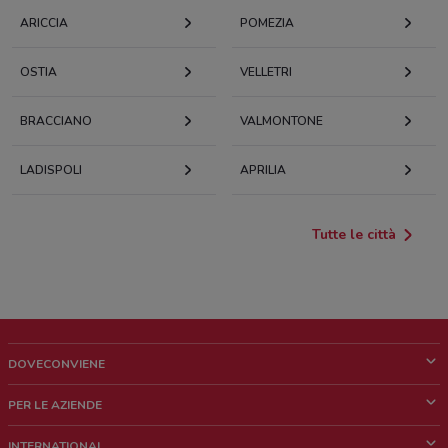
ARICCIA
POMEZIA
OSTIA
VELLETRI
BRACCIANO
VALMONTONE
LADISPOLI
APRILIA
Tutte le città
DOVECONVIENE
Cos'è DoveConviene
PER LE AZIENDE
Chi siamo
Cosa facciamo
INTERNATIONAL