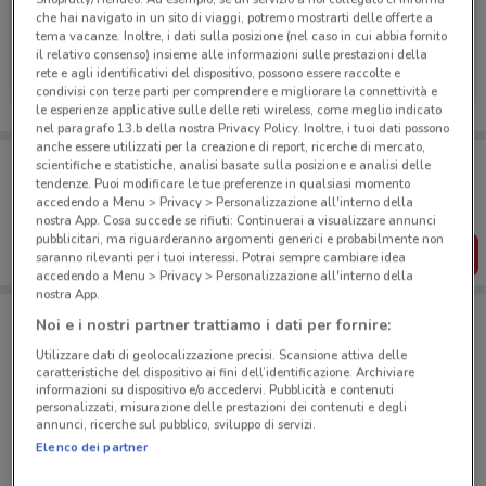
che hai navigato in un sito di viaggi, potremo mostrarti delle offerte a
tema vacanze. Inoltre, i dati sulla posizione (nel caso in cui abbia fornito
Douglas
il relativo consenso) insieme alle informazioni sulle prestazioni della
rete e agli identificativi del dispositivo, possono essere raccolte e
Scade il 22/09
524 m
condivisi con terze parti per comprendere e migliorare la connettività e
le esperienze applicative sulle delle reti wireless, come meglio indicato
nel paragrafo 13.b della nostra Privacy Policy. Inoltre, i tuoi dati possono
anche essere utilizzati per la creazione di report, ricerche di mercato,
Porta DoveConviene sempre con te!
scientifiche e statistiche, analisi basate sulla posizione e analisi delle
Puoi trovare le migliori offerte dei negozi vicino a te,
tendenze. Puoi modificare le tue preferenze in qualsiasi momento
salvarle e creare la tua lista del risparmio, comodamente
accedendo a Menu > Privacy > Personalizzazione all'interno della
dal tuo cellulare.
nostra App. Cosa succede se rifiuti: Continuerai a visualizzare annunci
pubblicitari, ma riguarderanno argomenti generici e probabilmente non
SCARICA L’APP
saranno rilevanti per i tuoi interessi. Potrai sempre cambiare idea
accedendo a Menu > Privacy > Personalizzazione all'interno della
nostra App.
Noi e i nostri partner trattiamo i dati per fornire:
Negozi Douglas a Roma
Utilizzare dati di geolocalizzazione precisi. Scansione attiva delle
caratteristiche del dispositivo ai fini dell’identificazione. Archiviare
informazioni su dispositivo e/o accedervi. Pubblicità e contenuti
personalizzati, misurazione delle prestazioni dei contenuti e degli
annunci, ricerche sul pubblico, sviluppo di servizi.
Elenco dei partner