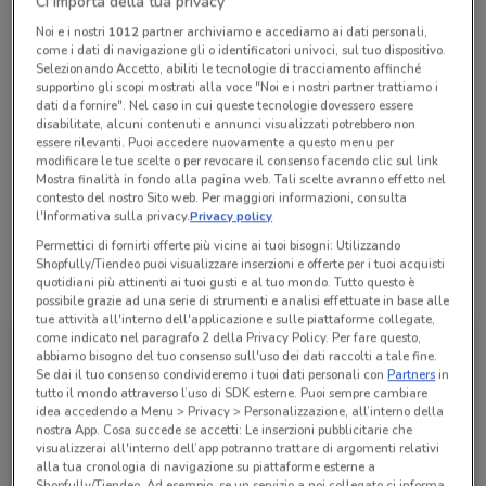
Ci importa della tua privacy
Chiama il negozio
Noi e i nostri
1012
partner archiviamo e accediamo ai dati personali,
come i dati di navigazione gli o identificatori univoci, sul tuo dispositivo.
Selezionando Accetto, abiliti le tecnologie di tracciamento affinché
supportino gli scopi mostrati alla voce "Noi e i nostri partner trattiamo i
Chiuso
Lunedì
Martedì
Mercoledì
10:00 / 21:00
10:00 / 21:00
10:00 / 21:00
dati da fornire". Nel caso in cui queste tecnologie dovessero essere
Giovedì
10:00 / 21:00
disabilitate, alcuni contenuti e annunci visualizzati potrebbero non
Venerdì
Sabato
Domenica
10:00 / 21:00
10:00 / 21:00
10:00 / 21:00
essere rilevanti. Puoi accedere nuovamente a questo menu per
06 52207795
modificare le tue scelte o per revocare il consenso facendo clic sul link
Mostra finalità in fondo alla pagina web. Tali scelte avranno effetto nel
contesto del nostro Sito web. Per maggiori informazioni, consulta
C.C. Euroma 2, Località Castellaccio
l'Informativa sulla privacy.
Privacy policy
Permettici di fornirti offerte più vicine ai tuoi bisogni: Utilizzando
Shopfully/Tiendeo puoi visualizzare inserzioni e offerte per i tuoi acquisti
Tutte le promozioni di questo negozio
quotidiani più attinenti ai tuoi gusti e al tuo mondo. Tutto questo è
possibile grazie ad una serie di strumenti e analisi effettuate in base alle
tue attività all'interno dell'applicazione e sulle piattaforme collegate,
come indicato nel paragrafo 2 della Privacy Policy. Per fare questo,
abbiamo bisogno del tuo consenso sull'uso dei dati raccolti a tale fine.
Se dai il tuo consenso condivideremo i tuoi dati personali con
Partners
in
tutto il mondo attraverso l’uso di SDK esterne. Puoi sempre cambiare
idea accedendo a Menu > Privacy > Personalizzazione, all’interno della
nostra App. Cosa succede se accetti: Le inserzioni pubblicitarie che
visualizzerai all'interno dell’app potranno trattare di argomenti relativi
alla tua cronologia di navigazione su piattaforme esterne a
Shopfully/Tiendeo. Ad esempio, se un servizio a noi collegato ci informa