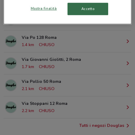
© MapTiler
© OpenStreetMap contributors
Mostra finalità
Accetto
P.Zza Bologna 32 Roma
524 m
CHIUSO
Via Po 128 Roma
1.4 km
CHIUSO
Via Giovanni Giolitti, 2 Roma
1.7 km
CHIUSO
Via Pollio 50 Roma
2.1 km
CHIUSO
Via Stoppani 12 Roma
2.2 km
CHIUSO
Tutti i negozi Douglas