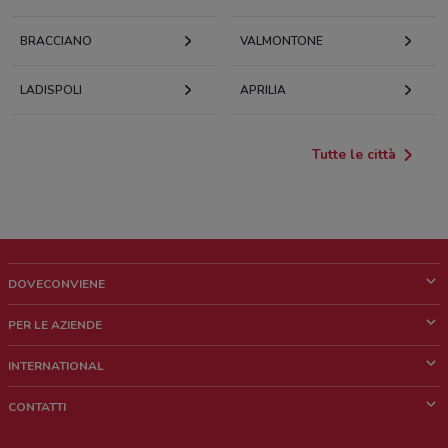
BRACCIANO
VALMONTONE
LADISPOLI
APRILIA
Tutte le città
DOVECONVIENE
Cos'è DoveConviene
PER LE AZIENDE
Chi siamo
Cosa facciamo
INTERNATIONAL
News e media
Richieste commerciali e marketing
Brazil
CONTATTI
Lavora con noi
Mexico
Segnalazione punto vendita