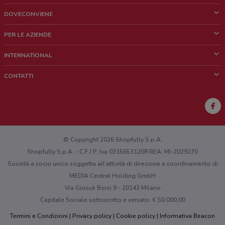
DOVECONVIENE
Cos'è DoveConviene
PER LE AZIENDE
Chi siamo
Cosa facciamo
INTERNATIONAL
News e media
Richieste commerciali e marketing
Brazil
CONTATTI
Lavora con noi
Mexico
Segnalazione punto vendita
France
Segnalazione Volantino
Australia
Hai un malfunzionamento sul web o sull'app?
New Zealand
© Copyright 2026 Shopfully S.p.A.
Shopfully S.p.A. - C.F / P. Iva 03156531208 REA: MI-2029270
Società a socio unico soggetta all’attività di direzione e coordinamento di
MEDIA Central Holding GmbH
Via Giosuè Borsi 9 - 20143 Milano
Capitale Sociale sottoscritto e versato: € 50.000,00
Termini e Condizioni
Privacy policy
Cookie policy
Informativa Beacon