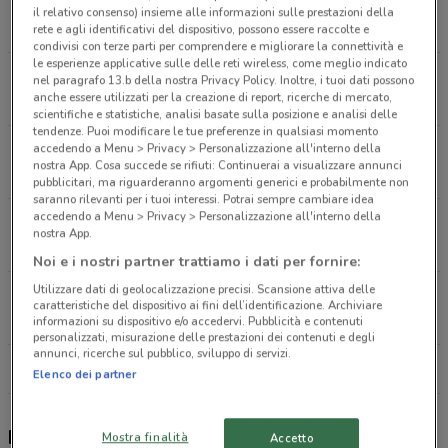
Via Cesare Battisti, 20 Rivoli
il relativo consenso) insieme alle informazioni sulle prestazioni della
219 m
CHIUSO
rete e agli identificativi del dispositivo, possono essere raccolte e
condivisi con terze parti per comprendere e migliorare la connettività e
le esperienze applicative sulle delle reti wireless, come meglio indicato
Viale Colli, 23A Rivoli
nel paragrafo 13.b della nostra Privacy Policy. Inoltre, i tuoi dati possono
anche essere utilizzati per la creazione di report, ricerche di mercato,
373 m
CHIUSO
scientifiche e statistiche, analisi basate sulla posizione e analisi delle
tendenze. Puoi modificare le tue preferenze in qualsiasi momento
accedendo a Menu > Privacy > Personalizzazione all'interno della
Via Nizza, 9 Rivoli
nostra App. Cosa succede se rifiuti: Continuerai a visualizzare annunci
447 m
APERTO
pubblicitari, ma riguarderanno argomenti generici e probabilmente non
saranno rilevanti per i tuoi interessi. Potrai sempre cambiare idea
accedendo a Menu > Privacy > Personalizzazione all'interno della
Corso Susa, 104 Rivoli
nostra App.
730 m
CHIUSO
Noi e i nostri partner trattiamo i dati per fornire:
Utilizzare dati di geolocalizzazione precisi. Scansione attiva delle
Via Lincoln 24 Rivoli
caratteristiche del dispositivo ai fini dell’identificazione. Archiviare
1.2 km
CHIUSO
informazioni su dispositivo e/o accedervi. Pubblicità e contenuti
personalizzati, misurazione delle prestazioni dei contenuti e degli
annunci, ricerche sul pubblico, sviluppo di servizi.
Tutti i negozi Barilla
Elenco dei partner
Barilla, offerte e negozi
Mostra finalità
Accetto