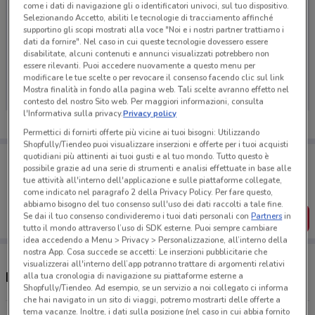
come i dati di navigazione gli o identificatori univoci, sul tuo dispositivo.
Selezionando Accetto, abiliti le tecnologie di tracciamento affinché
supportino gli scopi mostrati alla voce "Noi e i nostri partner trattiamo i
dati da fornire". Nel caso in cui queste tecnologie dovessero essere
disabilitate, alcuni contenuti e annunci visualizzati potrebbero non
Ci dispiace, al momento non abbiamo pubblicato
essere rilevanti. Puoi accedere nuovamente a questo menu per
volantini nella tua zona. Riprova più tardi.
modificare le tue scelte o per revocare il consenso facendo clic sul link
Mostra finalità in fondo alla pagina web. Tali scelte avranno effetto nel
contesto del nostro Sito web. Per maggiori informazioni, consulta
l'Informativa sulla privacy.
Privacy policy
Permettici di fornirti offerte più vicine ai tuoi bisogni: Utilizzando
Shopfully/Tiendeo puoi visualizzare inserzioni e offerte per i tuoi acquisti
Porta DoveConviene sempre con te!
quotidiani più attinenti ai tuoi gusti e al tuo mondo. Tutto questo è
possibile grazie ad una serie di strumenti e analisi effettuate in base alle
Puoi trovare le migliori offerte dei negozi vicino a te,
tue attività all'interno dell'applicazione e sulle piattaforme collegate,
salvarle e creare la tua lista del risparmio, comodamente
dal tuo cellulare.
come indicato nel paragrafo 2 della Privacy Policy. Per fare questo,
abbiamo bisogno del tuo consenso sull'uso dei dati raccolti a tale fine.
Se dai il tuo consenso condivideremo i tuoi dati personali con
Partners
in
SCARICA L’APP
tutto il mondo attraverso l’uso di SDK esterne. Puoi sempre cambiare
idea accedendo a Menu > Privacy > Personalizzazione, all’interno della
nostra App. Cosa succede se accetti: Le inserzioni pubblicitarie che
visualizzerai all'interno dell’app potranno trattare di argomenti relativi
Negozi Barilla a Rivoli
alla tua cronologia di navigazione su piattaforme esterne a
Shopfully/Tiendeo. Ad esempio, se un servizio a noi collegato ci informa
che hai navigato in un sito di viaggi, potremo mostrarti delle offerte a
tema vacanze. Inoltre, i dati sulla posizione (nel caso in cui abbia fornito