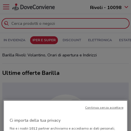
Rivoli - 10098
IN EVIDENZA
IPER E SUPER
DISCOUNT
ELETTRONICA
ESTAT
Barilla Rivoli: Volantino, Orari di apertura e Indirizzi
Ultime offerte Barilla
Continua senza accettare
Ci importa della tua privacy
Noi e i nostri
1012
partner archiviamo e accediamo ai dati personali,