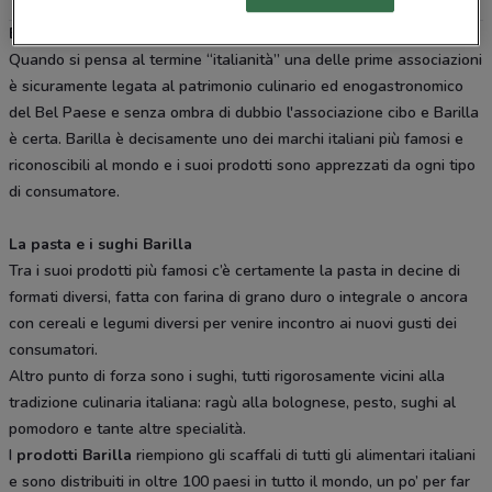
Barilla: un simbolo del cibo italiano
Quando si pensa al termine “italianità” una delle prime associazioni
è sicuramente legata al patrimonio culinario ed enogastronomico
del Bel Paese e senza ombra di dubbio l'associazione cibo e Barilla
è certa. Barilla è decisamente uno dei marchi italiani più famosi e
riconoscibili al mondo e i suoi prodotti sono apprezzati da ogni tipo
di consumatore.
La pasta e i sughi Barilla
Tra i suoi prodotti più famosi c’è certamente la pasta in decine di
formati diversi, fatta con farina di grano duro o integrale o ancora
con cereali e legumi diversi per venire incontro ai nuovi gusti dei
consumatori.
Altro punto di forza sono i sughi, tutti rigorosamente vicini alla
tradizione culinaria italiana: ragù alla bolognese, pesto, sughi al
pomodoro e tante altre specialità.
I
prodotti Barilla
riempiono gli scaffali di tutti gli alimentari italiani
e sono distribuiti in oltre 100 paesi in tutto il mondo, un po’ per far