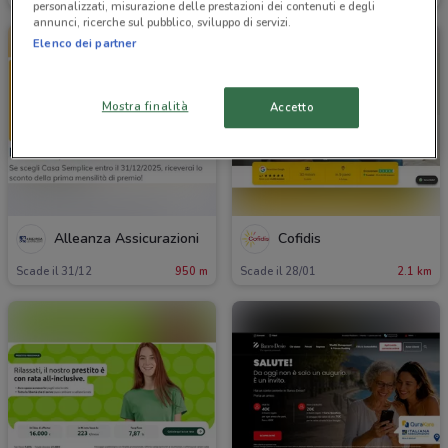
personalizzati, misurazione delle prestazioni dei contenuti e degli
annunci, ricerche sul pubblico, sviluppo di servizi.
Elenco dei partner
Mostra finalità
Accetto
Alleanza Assicurazioni
Cofidis
Scade il 31/12
950 m
Scade il 28/01
2.1 km