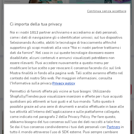
Continua senza accettare
Ci importa della tua privacy
Banco BPM
Crédit Agricole
Noi e i nostri
1012
partner archiviamo e accediamo ai dati personali,
come i dati di navigazione gli o identificatori univoci, sul tuo dispositivo.
Scade il 23/09
133 m
Scade il 30/10
144 m
Selezionando Accetto, abiliti le tecnologie di tracciamento affinché
supportino gli scopi mostrati alla voce "Noi e i nostri partner trattiamo i
dati da fornire". Nel caso in cui queste tecnologie dovessero essere
disabilitate, alcuni contenuti e annunci visualizzati potrebbero non
Porta DoveConviene sempre con te!
essere rilevanti. Puoi accedere nuovamente a questo menu per
modificare le tue scelte o per revocare il consenso facendo clic sul link
Puoi trovare le migliori offerte dei negozi vicino a te,
Mostra finalità in fondo alla pagina web. Tali scelte avranno effetto nel
salvarle e creare la tua lista del risparmio, comodamente
dal tuo cellulare.
contesto del nostro Sito web. Per maggiori informazioni, consulta
l'Informativa sulla privacy.
Privacy policy
SCARICA L’APP
Permettici di fornirti offerte più vicine ai tuoi bisogni: Utilizzando
Shopfully/Tiendeo puoi visualizzare inserzioni e offerte per i tuoi acquisti
quotidiani più attinenti ai tuoi gusti e al tuo mondo. Tutto questo è
possibile grazie ad una serie di strumenti e analisi effettuate in base alle
tue attività all'interno dell'applicazione e sulle piattaforme collegate,
come indicato nel paragrafo 2 della Privacy Policy. Per fare questo,
abbiamo bisogno del tuo consenso sull'uso dei dati raccolti a tale fine.
Se dai il tuo consenso condivideremo i tuoi dati personali con
Partners
in
tutto il mondo attraverso l’uso di SDK esterne. Puoi sempre cambiare