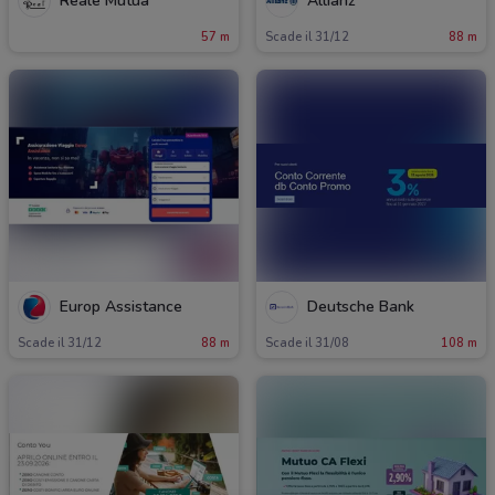
Reale Mutua
Allianz
57 m
Scade il 31/12
88 m
Europ Assistance
Deutsche Bank
Scade il 31/12
88 m
Scade il 31/08
108 m