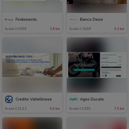
Findomestic
Banco Desio
Scade il 03/09
3.8 km
Scade il 30/09
4.2 km
Credito Valtellinese
Agos Ducato
Scade il 31/12
4.6 km
Scade il 13/01
7.5 km