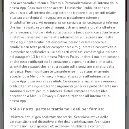
idea accedendo a Menu > Privacy > Personalizzazione, all’interno della
nostra App. Cosa succede se accetti: Le inserzioni pubblicitarie che
visualizzerai all'interno dell’app potranno trattare di argomenti relativi
alla tua cronologia di navigazione su piattaforme esterne a
Shopfully/Tiendeo. Ad esempio, se un servizio a noi collegato ci informa
che hai navigato in un sito di viaggi, potremo mostrarti delle offerte a
tema vacanze. Inoltre, i dati sulla posizione (nel caso in cui abbia fornito
il relativo consenso) insieme alle informazioni sulle prestazioni della
UnipolSai
MPS
rete e agli identificativi del dispositivo, possono essere raccolte e
condivisi con terze parti per comprendere e migliorare la connettività e
Scade il 31/12
207 m
Scade il 31/12
326 m
le esperienze applicative sulle delle reti wireless, come meglio indicato
nel paragrafo 13.b della nostra Privacy Policy. Inoltre, i tuoi dati possono
anche essere utilizzati per la creazione di report, ricerche di mercato,
scientifiche e statistiche, analisi basate sulla posizione e analisi delle
tendenze. Puoi modificare le tue preferenze in qualsiasi momento
accedendo a Menu > Privacy > Personalizzazione all'interno della
nostra App. Cosa succede se rifiuti: Continuerai a visualizzare annunci
pubblicitari, ma riguarderanno argomenti generici e probabilmente non
saranno rilevanti per i tuoi interessi. Potrai sempre cambiare idea
accedendo a Menu > Privacy > Personalizzazione all'interno della
nostra App.
Noi e i nostri partner trattiamo i dati per fornire:
Utilizzare dati di geolocalizzazione precisi. Scansione attiva delle
BNL
Poste Italiane
caratteristiche del dispositivo ai fini dell’identificazione. Archiviare
informazioni su dispositivo e/o accedervi. Pubblicità e contenuti
Scade il 05/11
557 m
Scade il 06/10
796 m