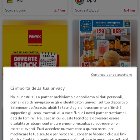
MD
Dpiu
Scade domani
3.7 km
Scade il 16/08
5.4 km
NUOVO
-1 GIORNO
Continua senza accettare
PENNY
Eurospin
Ci importa della tua privacy
Noi e i nostri
1014
partner archiviamo e accediamo ai dati personali,
Scade mercoledì
4 km
Scade domani
1.3 km
come i dati di navigazione gli o identificatori univoci, sul tuo dispositivo.
Selezionando Accetto, abiliti le tecnologie di tracciamento affinché
supportino gli scopi mostrati alla voce "Noi e i nostri partner trattiamo i
dati da fornire". Nel caso in cui queste tecnologie dovessero essere
disabilitate, alcuni contenuti e annunci visualizzati potrebbero non
essere rilevanti. Puoi accedere nuovamente a questo menu per
modificare le tue scelte o per revocare il consenso facendo clic sul link
Mostra finalità in fondo alla pagina web. Tali scelte avranno effetto nel