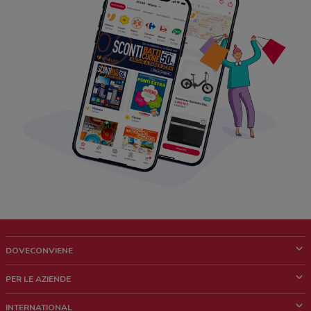
DOVECONVIENE
Cos'è DoveConviene
PER LE AZIENDE
Chi siamo
Cosa facciamo
INTERNATIONAL