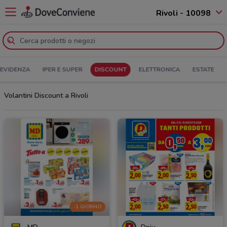
Rivoli - 10098
 EVIDENZA
IPER E SUPER
DISCOUNT
ELETTRONICA
ESTATE
Volantini Discount a Rivoli
-1 GIORNO