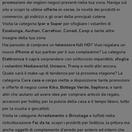
promozioni
dei migliori negozi presenti nella tua zona. Naviga sul
sito e scopri le ultime
offerte in corso
, le novità dei prodotti in
commercio, gli indirizzi e gli orari delle principali catene.
Visita la categoria
Iper e Super
per sfogliare i volantini di
Esselunga, Auchan, Carrefour, Conad, Coop
e tante altre
insegne della tua zona.
Hai pensato di comprare un
televisore full HD
? Vuoi regalare un
nuovo
iPhone
al tuo partner per il suo compleanno? La categoria
Elettronica
ti saprà sorprendere con sottocosto imperdibili,
sfoglia
i volantini
Mediaworld, Unieuro, Trony
e molti altri ancora.
Quale sarà il make-up di tendenza per la prossima stagione? La
categoria
Cura casa e corpo
mette a disposizione tante promozioni
e offerte di negozi come
Kiko, Bottega Verde, Sephora,
e tanti
altri che aiutano ad avere idee
per comprare articoli da regalo,
accessori per hobby, per la pulizia della casa e il tempo libero, tutto
per la scuola e giocattoli.
Visita le categorie
Arredamento
e
Bricolage
e tuffati nella
ristrutturazione
Fai da te
, scopri i prodotti per l’edilizia, la pittura ma
anche oggetti di complemento d’arredo per esterni ed interni che