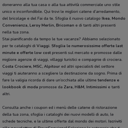
doneranno alla tua casa o alla tua attività commerciale uno stile
unico e inconfondibile. Qui trovi le migliori catene d’arredamento,
del bricolage e del Fai da te. Sfoglia il nuovo catalogo
Ikea
,
Mondo
Convenienza, Leroy Merlin, Bricoman
e di tanti altri presenti
nella tua zona.
Stai pianificando da tempo le tue vacanze? Abbiamo selezionato
per te cataloghi di
Viaggi
.
Sfoglia le numerosissime offerte last
minute e offerte low cost
presenti sul mercato e promosse dalle
migliore agenzie di viaggi, villaggi turistici e compagnie di crociera.
Costa Crociere, MSC, Alpitour
ed altri specialisti del settore
viaggi ti aiuteranno a scegliere la destinazione da sogno. Prima di
fare la valigia ricorda di dare un’occhiata alle ultime
tendenze e
lookbook di moda
promosse da
Zara, H&M
,
Intimissimi
e tanti
altri.
Consulta anche i coupon ed i menù delle catene di ristorazione
della tua zona, sfoglia i cataloghi dei nuovi modelli di auto, le
schede tecniche, e le ultime offerte dal mondo dei motori.
Iscriviti