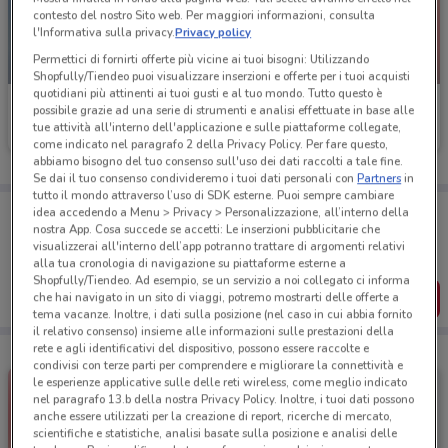
contesto del nostro Sito web. Per maggiori informazioni, consulta
l'Informativa sulla privacy.
Privacy policy
Permettici di fornirti offerte più vicine ai tuoi bisogni: Utilizzando
NUOVO
NUOVO
Shopfully/Tiendeo puoi visualizzare inserzioni e offerte per i tuoi acquisti
quotidiani più attinenti ai tuoi gusti e al tuo mondo. Tutto questo è
Lidl
PENNY
possibile grazie ad una serie di strumenti e analisi effettuate in base alle
tue attività all'interno dell'applicazione e sulle piattaforme collegate,
Scade mercoledì
1.6 km
Scade mercoledì
4 km
come indicato nel paragrafo 2 della Privacy Policy. Per fare questo,
abbiamo bisogno del tuo consenso sull'uso dei dati raccolti a tale fine.
Se dai il tuo consenso condivideremo i tuoi dati personali con
Partners
in
tutto il mondo attraverso l’uso di SDK esterne. Puoi sempre cambiare
Porta DoveConviene sempre con te!
idea accedendo a Menu > Privacy > Personalizzazione, all’interno della
Puoi trovare le migliori offerte dei negozi vicino a te,
nostra App. Cosa succede se accetti: Le inserzioni pubblicitarie che
salvarle e creare la tua lista del risparmio, comodamente
visualizzerai all'interno dell’app potranno trattare di argomenti relativi
dal tuo cellulare.
alla tua cronologia di navigazione su piattaforme esterne a
Shopfully/Tiendeo. Ad esempio, se un servizio a noi collegato ci informa
SCARICA L’APP
che hai navigato in un sito di viaggi, potremo mostrarti delle offerte a
tema vacanze. Inoltre, i dati sulla posizione (nel caso in cui abbia fornito
il relativo consenso) insieme alle informazioni sulle prestazioni della
rete e agli identificativi del dispositivo, possono essere raccolte e
condivisi con terze parti per comprendere e migliorare la connettività e
le esperienze applicative sulle delle reti wireless, come meglio indicato
nel paragrafo 13.b della nostra Privacy Policy. Inoltre, i tuoi dati possono
anche essere utilizzati per la creazione di report, ricerche di mercato,
scientifiche e statistiche, analisi basate sulla posizione e analisi delle