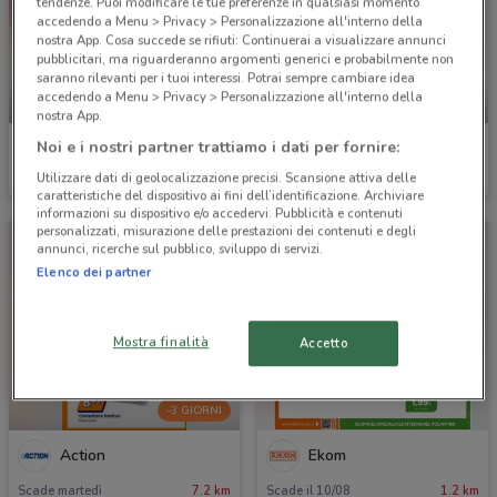
tendenze. Puoi modificare le tue preferenze in qualsiasi momento
accedendo a Menu > Privacy > Personalizzazione all'interno della
nostra App. Cosa succede se rifiuti: Continuerai a visualizzare annunci
pubblicitari, ma riguarderanno argomenti generici e probabilmente non
saranno rilevanti per i tuoi interessi. Potrai sempre cambiare idea
accedendo a Menu > Privacy > Personalizzazione all'interno della
-4 GIORNI
-1 GIORNO
nostra App.
Noi e i nostri partner trattiamo i dati per fornire:
PENNY
Aldi
Utilizzare dati di geolocalizzazione precisi. Scansione attiva delle
Scade mercoledì
4 km
Scade domani
5 km
caratteristiche del dispositivo ai fini dell’identificazione. Archiviare
informazioni su dispositivo e/o accedervi. Pubblicità e contenuti
personalizzati, misurazione delle prestazioni dei contenuti e degli
annunci, ricerche sul pubblico, sviluppo di servizi.
Elenco dei partner
Mostra finalità
Accetto
-3 GIORNI
Action
Ekom
Scade martedì
7.2 km
Scade il 10/08
1.2 km