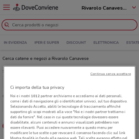
Rivarolo Canavese - 10086
IN EVIDENZA
IPER E SUPER
DISCOUNT
ELETTRONICA
ESTAT
Cerca catene e negozi a Rivarolo Canavese
Scegli una categoria
Continua senza accettare
Tutte le categorie
Ci importa della tua privacy
Noi e i nostri
1012
partner archiviamo e accediamo ai dati personali,
Cerca una catena
come i dati di navigazione gli o identificatori univoci, sul tuo dispositivo.
Selezionando Accetto, abiliti le tecnologie di tracciamento affinché
supportino gli scopi mostrati alla voce "Noi e i nostri partner trattiamo i
dati da fornire". Nel caso in cui queste tecnologie dovessero essere
disabilitate, alcuni contenuti e annunci visualizzati potrebbero non
Lista
Mappa
essere rilevanti. Puoi accedere nuovamente a questo menu per
modificare le tue scelte o per revocare il consenso facendo clic sul link
Mostra finalità in fondo alla pagina web. Tali scelte avranno effetto nel