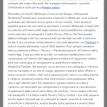
C.SO ITALIA 46 Rivarolo Canavese
contesto del nostro Sito web. Per maggiori informazioni, consulta
l'Informativa sulla privacy.
Privacy policy
10 m
Permettici di fornirti offerte più vicine ai tuoi bisogni: Utilizzando
Shopfully/Tiendeo puoi visualizzare inserzioni e offerte per i tuoi acquisti
Piazza Chioratti 6 Rivarolo Canavese
quotidiani più attinenti ai tuoi gusti e al tuo mondo. Tutto questo è
14 m
possibile grazie ad una serie di strumenti e analisi effettuate in base alle
tue attività all'interno dell'applicazione e sulle piattaforme collegate,
come indicato nel paragrafo 2 della Privacy Policy. Per fare questo,
C.So Torino, 226 Rivarolo Canavese
abbiamo bisogno del tuo consenso sull'uso dei dati raccolti a tale fine.
Se dai il tuo consenso condivideremo i tuoi dati personali con
Partners
in
18 m
tutto il mondo attraverso l’uso di SDK esterne. Puoi sempre cambiare
idea accedendo a Menu > Privacy > Personalizzazione, all’interno della
PIAZZA AIMONE CHIORATTI 14 Rivarolo Canavese
nostra App. Cosa succede se accetti: Le inserzioni pubblicitarie che
visualizzerai all'interno dell’app potranno trattare di argomenti relativi
25 m
alla tua cronologia di navigazione su piattaforme esterne a
Altre catene a Rivarolo Canavese
Shopfully/Tiendeo. Ad esempio, se un servizio a noi collegato ci informa
che hai navigato in un sito di viaggi, potremo mostrarti delle offerte a
11 Via S.francesco d'assisi Rivarolo Canavese
tema vacanze. Inoltre, i dati sulla posizione (nel caso in cui abbia fornito
MEDIAWORLD
EURONICS
28 m
il relativo consenso) insieme alle informazioni sulle prestazioni della
rete e agli identificativi del dispositivo, possono essere raccolte e
condivisi con terze parti per comprendere e migliorare la connettività e
CARREFOUR IPERMERCATI
TRONY
Piazza Chioratti, 3 Rivarolo Canavese
le esperienze applicative sulle delle reti wireless, come meglio indicato
36 m
nel paragrafo 13.b della nostra Privacy Policy. Inoltre, i tuoi dati possono
anche essere utilizzati per la creazione di report, ricerche di mercato,
UNIEURO
COOP
scientifiche e statistiche, analisi basate sulla posizione e analisi delle