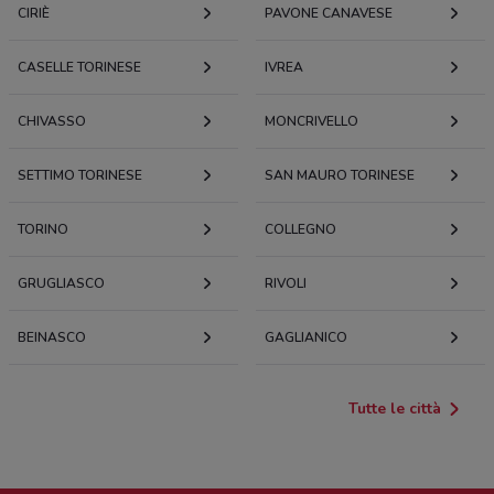
CIRIÈ
PAVONE CANAVESE
Via San Francesco D'Assisi, 23 Rivarolo Canavese
57 m
CASELLE TORINESE
IVREA
Corso Indipendenza, 5 Rivarolo Canavese
CHIVASSO
59 m
MONCRIVELLO
SETTIMO TORINESE
Corso Indipendenza, 5 10086
SAN MAURO TORINESE
59 m
TORINO
COLLEGNO
Piazza A. Chioratti, 3
0.059497810347611334
GRUGLIASCO
RIVOLI
Via S.Francesco D'Assisi, 11 Rivarolo Canavese
BEINASCO
GAGLIANICO
64 m
Tutte le città
Via S. Francesco D'Assisi, 9 Rivarolo Canavese
67 m