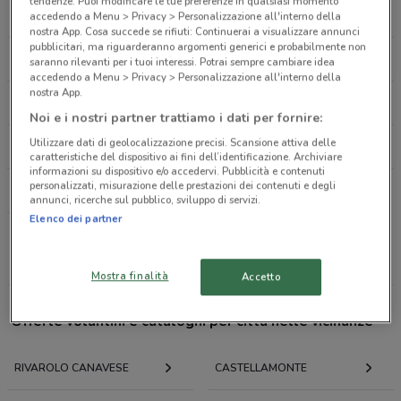
VIA SAN FRANCESCO D'ASSISI, 11 Rivarolo
tendenze. Puoi modificare le tue preferenze in qualsiasi momento
CONAD
LIDL
accedendo a Menu > Privacy > Personalizzazione all'interno della
Canavese
nostra App. Cosa succede se rifiuti: Continuerai a visualizzare annunci
39 m
pubblicitari, ma riguarderanno argomenti generici e probabilmente non
EUROSPIN
IPERCOOP
saranno rilevanti per i tuoi interessi. Potrai sempre cambiare idea
accedendo a Menu > Privacy > Personalizzazione all'interno della
Via San Francesco D' Assisi, 23 Rivarolo Canavese
nostra App.
PANORAMA
BENNET
43 m
Noi e i nostri partner trattiamo i dati per fornire:
Utilizzare dati di geolocalizzazione precisi. Scansione attiva delle
CONFORAMA
LEROY MERLIN
C.so Indipendenza, 13 Rivarolo Canavese
caratteristiche del dispositivo ai fini dell’identificazione. Archiviare
informazioni su dispositivo e/o accedervi. Pubblicità e contenuti
43 m
personalizzati, misurazione delle prestazioni dei contenuti e degli
PAM
annunci, ricerche sul pubblico, sviluppo di servizi.
Corso Torino, 32 Rivarolo Canavese
Elenco dei partner
47 m
Tutte le catene
Mostra finalità
Accetto
VIA S. FRANCESCO N. 15/4
0.049482456743217454
Offerte volantini e cataloghi per città nelle vicinanze
Corso Torino, 37 Rivarolo Canavese
RIVAROLO CANAVESE
CASTELLAMONTE
52 m