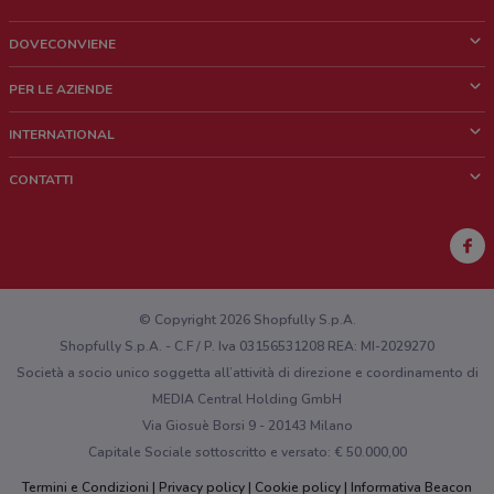
Via San Francesco D'Assisi, 11 Rivarolo Canavese
68 m
DOVECONVIENE
Cos'è DoveConviene
Via San Francesco D'assisi,15
PER LE AZIENDE
0.0693597251965857
Chi siamo
Cosa facciamo
INTERNATIONAL
News e media
Richieste commerciali e marketing
Via S. Francesco D'Assisi, 15/17
Brazil
CONTATTI
Lavora con noi
0.06943807203116814
Mexico
Segnalazione punto vendita
France
Via S.F. D'Assisi, 21 Rivarolo Canavese
Segnalazione Volantino
72 m
Australia
Hai un malfunzionamento sul web o sull'app?
New Zealand
© Copyright 2026 Shopfully S.p.A.
Via San Francesco D' Assisi, 29 Rivarolo Canavese
Shopfully S.p.A. - C.F / P. Iva 03156531208 REA: MI-2029270
73 m
Società a socio unico soggetta all’attività di direzione e coordinamento di
MEDIA Central Holding GmbH
Corso Torino, 20 Rivarolo Canavese
Via Giosuè Borsi 9 - 20143 Milano
74 m
Capitale Sociale sottoscritto e versato: € 50.000,00
C.SO TORINO, 25
Termini e Condizioni
Privacy policy
Cookie policy
Informativa Beacon