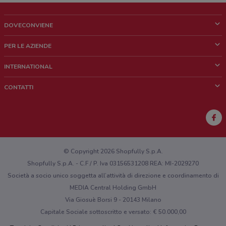
DOVECONVIENE
Cos'è DoveConviene
PER LE AZIENDE
Chi siamo
Cosa facciamo
INTERNATIONAL
News e media
Richieste commerciali e marketing
Brazil
CONTATTI
Lavora con noi
Mexico
Segnalazione punto vendita
France
Segnalazione Volantino
Australia
Hai un malfunzionamento sul web o sull'app?
New Zealand
© Copyright 2026 Shopfully S.p.A.
Shopfully S.p.A. - C.F / P. Iva 03156531208 REA: MI-2029270
Società a socio unico soggetta all’attività di direzione e coordinamento di
MEDIA Central Holding GmbH
Via Giosuè Borsi 9 - 20143 Milano
Capitale Sociale sottoscritto e versato: € 50.000,00