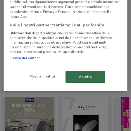
pubblicitari, ma riguarderanno argomenti generici e probabilmente non
saranno rilevanti per i tuoi interessi. Potrai sempre cambiare idea
Orari Conforama e orari
accedendo a Menu > Privacy > Personalizzazione all'interno della
nostra App.
Noi e i nostri partner trattiamo i dati per fornire:
Via Volpiano, 188 Leini
16.2 km
CHIUSO
Utilizzare dati di geolocalizzazione precisi. Scansione attiva delle
caratteristiche del dispositivo ai fini dell’identificazione. Archiviare
informazioni su dispositivo e/o accedervi. Pubblicità e contenuti
Via Ruggero Leoncavallo, 6 Settimo Torinese
personalizzati, misurazione delle prestazioni dei contenuti e degli
annunci, ricerche sul pubblico, sviluppo di servizi.
21.4 km
CHIUSO
Elenco dei partner
Tutti i negozi Conforama
Mostra finalità
Accetto
Altri volantini nelle vicinanze