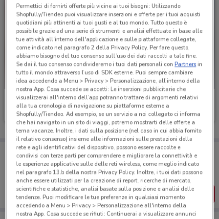
Permettici di fornirti offerte più vicine ai tuoi bisogni: Utilizzando
Shopfully/Tiendeo puoi visualizzare inserzioni e offerte per i tuoi acquisti
quotidiani più attinenti ai tuoi gusti e al tuo mondo. Tutto questo è
possibile grazie ad una serie di strumenti e analisi effettuate in base alle
tue attività all'interno dell'applicazione e sulle piattaforme collegate,
come indicato nel paragrafo 2 della Privacy Policy. Per fare questo,
abbiamo bisogno del tuo consenso sull'uso dei dati raccolti a tale fine.
Se dai il tuo consenso condivideremo i tuoi dati personali con
Partners
in
tutto il mondo attraverso l’uso di SDK esterne. Puoi sempre cambiare
idea accedendo a Menu > Privacy > Personalizzazione, all’interno della
nostra App. Cosa succede se accetti: Le inserzioni pubblicitarie che
visualizzerai all'interno dell’app potranno trattare di argomenti relativi
Conforama
Conforama
alla tua cronologia di navigazione su piattaforme esterne a
Shopfully/Tiendeo. Ad esempio, se un servizio a noi collegato ci informa
Scade il 31/08
16.2 km
Scade il 31/08
16.2 km
che hai navigato in un sito di viaggi, potremo mostrarti delle offerte a
tema vacanze. Inoltre, i dati sulla posizione (nel caso in cui abbia fornito
il relativo consenso) insieme alle informazioni sulle prestazioni della
rete e agli identificativi del dispositivo, possono essere raccolte e
Porta DoveConviene sempre con te!
condivisi con terze parti per comprendere e migliorare la connettività e
Puoi trovare le migliori offerte dei negozi vicino a te,
le esperienze applicative sulle delle reti wireless, come meglio indicato
salvarle e creare la tua lista del risparmio, comodamente
nel paragrafo 13.b della nostra Privacy Policy. Inoltre, i tuoi dati possono
dal tuo cellulare.
anche essere utilizzati per la creazione di report, ricerche di mercato,
scientifiche e statistiche, analisi basate sulla posizione e analisi delle
SCARICA L’APP
tendenze. Puoi modificare le tue preferenze in qualsiasi momento
accedendo a Menu > Privacy > Personalizzazione all'interno della
nostra App. Cosa succede se rifiuti: Continuerai a visualizzare annunci