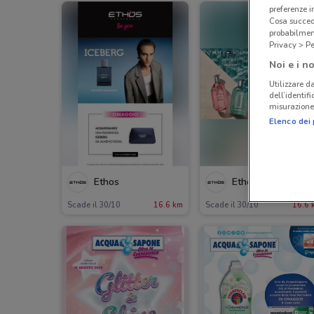
preferenze 
Cosa succede
probabilmen
Privacy > Pe
Noi e i no
Utilizzare da
dell’identif
misurazione 
Elenco dei 
Ethos
Ethos
Scade il 30/10
16.6 km
Scade il 30/10
16.6 