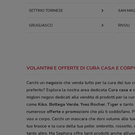
SETTIMO TORINESE
SAN MAU
GRUGLIASCO
RIVOLI
VOLANTINI E OFFERTE DI CURA CASA E COR
Cerchi un
negozio
che venda tutto per la cura del tuo co
preferito? Esplora la nostra area dedicata
Cura casa e 
migliori negozi dedicati alla vendita di prodotti per la c
come
Kiko
,
Bottega Verde
,
Yves Rocher,
Tiger
e tanto 
numerose
offerte
e
promozioni
che più ti soddisfano. P
viso e corpo. Cerchi un mascara che doni volume alle tue 
tuo
trucco
e la cura della tua pelle: ombretto, rossetto, 
tanto altro. Ma
Sephora offre tanti prodotti anche all'uom