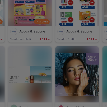
I
-4 GIORNI
Acqua & Sapone
Acqua & Sapone
km
Scade mercoledì
17.1 km
Scade il 15/08
17.1 km
Sc