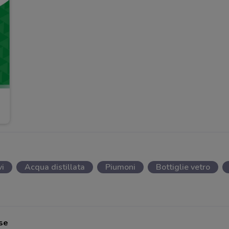
vi
Acqua distillata
Piumoni
Bottiglie vetro
ese