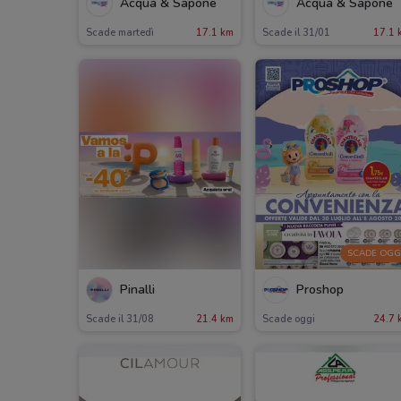
Acqua & Sapone
Acqua & Sapone
Scade martedì
17.1 km
Scade il 31/01
17.1 
SCADE OGG
Pinalli
Proshop
Scade il 31/08
21.4 km
Scade oggi
24.7 