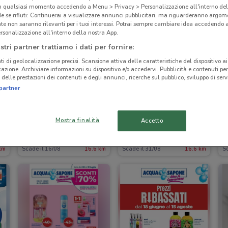
in qualsiasi momento accedendo a Menu > Privacy > Personalizzazione all'interno del
 se rifiuti: Continuerai a visualizzare annunci pubblicitari, ma riguarderanno argome
te non saranno rilevanti per i tuoi interessi. Potrai sempre cambiare idea accedendo
rsonalizzazione all'interno della nostra App.
stri partner trattiamo i dati per fornire:
ti di geolocalizzazione precisi. Scansione attiva delle caratteristiche del dispositivo ai 
icazione. Archiviare informazioni su dispositivo e/o accedervi. Pubblicità e contenuti per
delle prestazioni dei contenuti e degli annunci, ricerche sul pubblico, sviluppo di servi
partner
Mostra finalità
Accetto
Ethos
Ethos
km
Scade il 16/08
16.6 km
Scade il 31/08
16.6 km
Sc