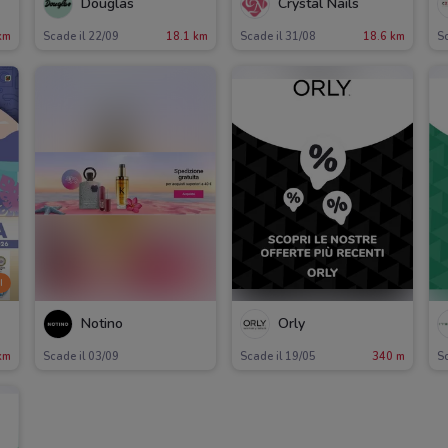
Douglas
Crystal Nails
km
Scade il 22/09
18.1 km
Scade il 31/08
18.6 km
Sc
I
Notino
Orly
km
Scade il 03/09
Scade il 19/05
340 m
Sc