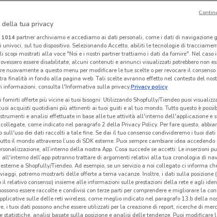
Contin
I
NUOVO
 della tua privacy
Caddy's
Marionnaud
i
1014
partner archiviamo e accediamo ai dati personali, come i dati di navigazione g
ri univoci, sul tuo dispositivo. Selezionando Accetto, abiliti le tecnologie di tracciame
km
Scade il 18/08
14.2 km
Scade il 16/08
657 m
Sc
li scopi mostrati alla voce "Noi e i nostri partner trattiamo i dati da fornire". Nel caso 
ovessero essere disabilitate, alcuni contenuti e annunci visualizzati potrebbero non ess
re nuovamente a questo menu per modificare le tue scelte o per revocare il consenso
tra finalità in fondo alla pagina web. Tali scelte avranno effetto nel contesto del nost
 informazioni, consulta l'Informativa sulla privacy.
Privacy policy
i fornirti offerte più vicine ai tuoi bisogni: Utilizzando Shopfully/Tiendeo puoi visualizz
i tuoi acquisti quotidiani più attinenti ai tuoi gusti e al tuo mondo. Tutto questo è possi
 strumenti e analisi effettuate in base alle tue attività all'interno dell'applicazione e 
collegate, come indicato nel paragrafo 2 della Privacy Policy. Per fare questo, abbi
 sull'uso dei dati raccolti a tale fine. Se dai il tuo consenso condivideremo i tuoi dati
tutto il mondo attraverso l’uso di SDK esterne. Puoi sempre cambiare idea accedend
rsonalizzazione, all’interno della nostra App. Cosa succede se accetti: Le inserzioni pu
i all'interno dell’app potranno trattare di argomenti relativi alla tua cronologia di na
esterne a Shopfully/Tiendeo. Ad esempio, se un servizio a noi collegato ci informa ch
O
i viaggi, potremo mostrarti delle offerte a tema vacanze. Inoltre, i dati sulla posizione 
o il relativo consenso) insieme alle informazioni sulle prestazioni della rete e agli ident
Tigotà
Sephora
 possono essere raccolte e condivisi con terze parti per comprendere e migliorare la conn
pplicative sulle delle reti wireless, come meglio indicato nel paragrafo 13.b della no
 m
Scade il 31/08
2.2 km
Scade il 31/08
5.6 km
Sc
re, i tuoi dati possono anche essere utilizzati per la creazione di report, ricerche di mer
 e statistiche, analisi basate sulla posizione e analisi delle tendenze. Puoi modificare l