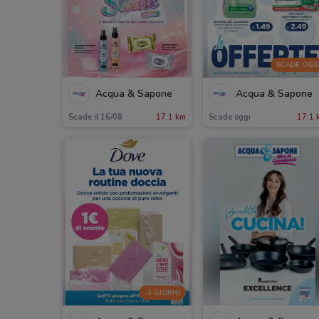
SCADE OGG
Acqua & Sapone
Acqua & Sapone
Scade il 16/08
17.1 km
Scade oggi
17.1 
-3 GIORNI