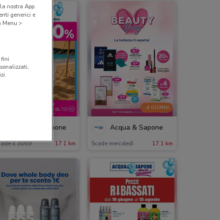
la nostra App.
nti generici e
 a Menu >
fini
sonalizzati,
zi.
-4 GIORNI
Acqua & Sapone
Acqua & Sapone
ade il 30/09
17.1 km
Scade mercoledì
17.1 km