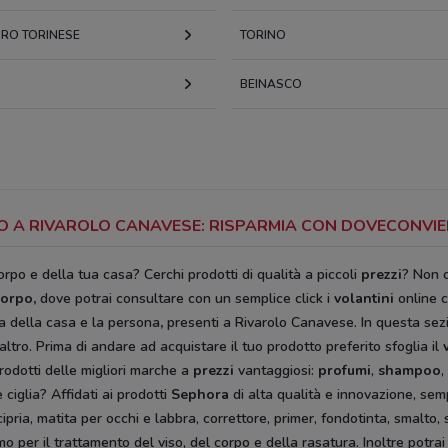
RO TORINESE
TORINO
BEINASCO
PO A RIVAROLO CANAVESE: RISPARMIA CON DOVECONVI
rpo e della tua casa? Cerchi prodotti di qualità a piccoli
prezzi
? Non 
corpo
,
dove potrai consultare con un semplice click i
volantini
online c
ura della casa e la persona
,
presenti a Rivarolo Canavese. In questa sezi
altro. Prima di andare ad acquistare il tuo prodotto preferito sfoglia il
rodotti delle migliori marche a
prezzi
vantaggiosi:
profumi
,
shampoo
,
ciglia? Affidati ai prodotti
Sephora
di alta qualità e innovazione, semp
cipria, matita per occhi e labbra, correttore, primer, fondotinta, smalt
o per il trattamento del viso, del corpo e della rasatura. Inoltre potrai