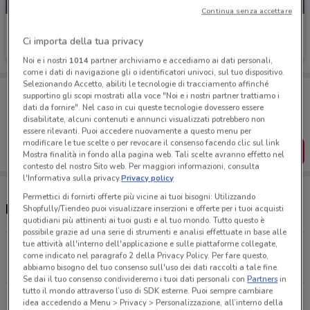
Continua senza accettare
Sephora
Ci importa della tua privacy
Scade il 31/08
5.6 km
Noi e i nostri
1014
partner archiviamo e accediamo ai dati personali,
come i dati di navigazione gli o identificatori univoci, sul tuo dispositivo.
Selezionando Accetto, abiliti le tecnologie di tracciamento affinché
Porta DoveConviene sempre con te!
supportino gli scopi mostrati alla voce "Noi e i nostri partner trattiamo i
Puoi trovare le migliori offerte dei negozi vicino a te,
dati da fornire". Nel caso in cui queste tecnologie dovessero essere
salvarle e creare la tua lista del risparmio, comodamente
disabilitate, alcuni contenuti e annunci visualizzati potrebbero non
dal tuo cellulare.
essere rilevanti. Puoi accedere nuovamente a questo menu per
modificare le tue scelte o per revocare il consenso facendo clic sul link
SCARICA L’APP
Mostra finalità in fondo alla pagina web. Tali scelte avranno effetto nel
contesto del nostro Sito web. Per maggiori informazioni, consulta
l'Informativa sulla privacy.
Privacy policy
Permettici di fornirti offerte più vicine ai tuoi bisogni: Utilizzando
Negozi Sephora e orari
Shopfully/Tiendeo puoi visualizzare inserzioni e offerte per i tuoi acquisti
quotidiani più attinenti ai tuoi gusti e al tuo mondo. Tutto questo è
possibile grazie ad una serie di strumenti e analisi effettuate in base alle
tue attività all'interno dell'applicazione e sulle piattaforme collegate,
Via Giuseppe Romana, 40/42 Castellamonte
come indicato nel paragrafo 2 della Privacy Policy. Per fare questo,
5.6 km
APERTO
abbiamo bisogno del tuo consenso sull'uso dei dati raccolti a tale fine.
Se dai il tuo consenso condivideremo i tuoi dati personali con
Partners
in
tutto il mondo attraverso l’uso di SDK esterne. Puoi sempre cambiare
Via Generale Dalla Chiesa 15 Ciriè
idea accedendo a Menu > Privacy > Personalizzazione, all’interno della