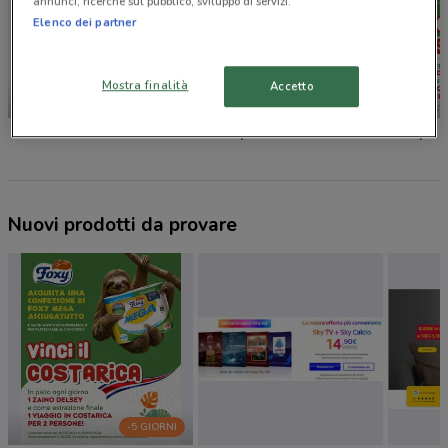
annunci, ricerche sul pubblico, sviluppo di servizi.
Elenco dei partner
Mostra finalità
Accetto
NUOVO
dm
Caddy's
Foxy
Nuovi prodotti da provare
-5 GIORNI