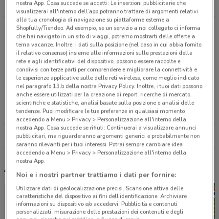
nostra App. Cosa succede se accetti: Le inserzioni pubblicitarie che
15 km
visualizzerai all'interno dell’app potranno trattare di argomenti relativi
alla tua cronologia di navigazione su piattaforme esterne a
Via Circonvallazione, 95 Pavone Canavese
Shopfully/Tiendeo. Ad esempio, se un servizio a noi collegato ci informa
che hai navigato in un sito di viaggi, potremo mostrarti delle offerte a
15.1 km
APERTO
tema vacanze. Inoltre, i dati sulla posizione (nel caso in cui abbia fornito
il relativo consenso) insieme alle informazioni sulle prestazioni della
rete e agli identificativi del dispositivo, possono essere raccolte e
Via Generale Dalla Chiesa, 100 Cirié
condivisi con terze parti per comprendere e migliorare la connettività e
15.1 km
APERTO
le esperienze applicative sulle delle reti wireless, come meglio indicato
nel paragrafo 13.b della nostra Privacy Policy. Inoltre, i tuoi dati possono
anche essere utilizzati per la creazione di report, ricerche di mercato,
Corso Romania, 460 Torino
scientifiche e statistiche, analisi basate sulla posizione e analisi delle
23.6 km
APERTO
tendenze. Puoi modificare le tue preferenze in qualsiasi momento
accedendo a Menu > Privacy > Personalizzazione all'interno della
nostra App. Cosa succede se rifiuti: Continuerai a visualizzare annunci
Tutti i negozi Sephora
pubblicitari, ma riguarderanno argomenti generici e probabilmente non
saranno rilevanti per i tuoi interessi. Potrai sempre cambiare idea
accedendo a Menu > Privacy > Personalizzazione all'interno della
nostra App.
Altri volantini nelle vicinanze
Noi e i nostri partner trattiamo i dati per fornire:
Utilizzare dati di geolocalizzazione precisi. Scansione attiva delle
caratteristiche del dispositivo ai fini dell’identificazione. Archiviare
informazioni su dispositivo e/o accedervi. Pubblicità e contenuti
personalizzati, misurazione delle prestazioni dei contenuti e degli