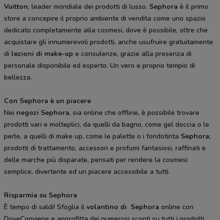
Vuitton
, leader mondiale dei prodotti di lusso.
Sephora
è il primo
store a concepire il proprio ambiente di vendita come uno spazio
dedicato completamente alla cosmesi, dove è possibile, oltre che
acquistare gli innumerevoli prodotti, anche usufruire gratuitamente
di
lezioni di make-up
e consulenze, grazie alla presenza di
personale disponibile ed esperto. Un vero e proprio tempio di
bellezza.
Con Sephora è un piacere
Nei
negozi Sephora
, sia online che offline, è possibile trovare
prodotti vari e molteplici, da quelli da bagno, come gel doccia o le
perle, a quelli di make up, come le palette o i fondotinta
Sephora
;
prodotti di trattamento, accessori e profumi fantasiosi, raffinati e
delle marche più disparate, pensati per rendere la cosmesi
semplice, divertente ed un piacere accessibile a tutti.
Risparmia su Sephora
È tempo di saldi! Sfoglia il
volantino di Sephora
online con
DoveConviene e approfitta dei numerosi sconti su tutti i prodotti.