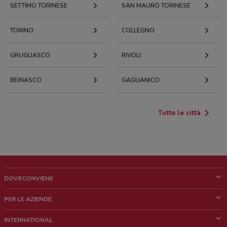
SETTIMO TORINESE
SAN MAURO TORINESE
TORINO
COLLEGNO
GRUGLIASCO
RIVOLI
BEINASCO
GAGLIANICO
Tutte le città
DOVECONVIENE
Cos'è DoveConviene
PER LE AZIENDE
Chi siamo
Cosa facciamo
INTERNATIONAL