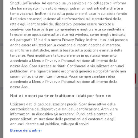
Shopfully/Tiendeo. Ad esempio, se un servizio a noi collegato ci informa
Ci dispiace, al momento non abbiamo pubblicato
che hai navigato in un sito di viaggi, potremo mostrarti delle offerte a
tema vacanze. Inoltre, i dati sulla posizione (nel caso in cui abbia fornito
volantini nella tua zona. Riprova più tardi.
il relativo consenso) insieme alle informazioni sulle prestazioni della
rete e agli identificativi del dispositivo, possono essere raccolte e
condivisi con terze parti per comprendere e migliorare la connettività e
le esperienze applicative sulle delle reti wireless, come meglio indicato
nel paragrafo 13.b della nostra Privacy Policy. Inoltre, i tuoi dati possono
anche essere utilizzati per la creazione di report, ricerche di mercato,
scientifiche e statistiche, analisi basate sulla posizione e analisi delle
Porta DoveConviene sempre con te!
tendenze. Puoi modificare le tue preferenze in qualsiasi momento
Puoi trovare le migliori offerte dei negozi vicino a te,
accedendo a Menu > Privacy > Personalizzazione all'interno della
salvarle e creare la tua lista del risparmio, comodamente
nostra App. Cosa succede se rifiuti: Continuerai a visualizzare annunci
dal tuo cellulare.
pubblicitari, ma riguarderanno argomenti generici e probabilmente non
saranno rilevanti per i tuoi interessi. Potrai sempre cambiare idea
SCARICA L’APP
accedendo a Menu > Privacy > Personalizzazione all'interno della
nostra App.
Noi e i nostri partner trattiamo i dati per fornire:
Negozi Naturhouse a Rivarolo Canavese
Utilizzare dati di geolocalizzazione precisi. Scansione attiva delle
caratteristiche del dispositivo ai fini dell’identificazione. Archiviare
informazioni su dispositivo e/o accedervi. Pubblicità e contenuti
personalizzati, misurazione delle prestazioni dei contenuti e degli
annunci, ricerche sul pubblico, sviluppo di servizi.
Elenco dei partner