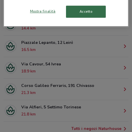
© MapTiler
© OpenStreetMap contributors
Mostra finalità
Accetto
Via Roma, 66 Ciriè
14.4 km
Piazzale Lepanto, 12 Leinì
16.5 km
Via Cavour, 54 Ivrea
18.9 km
Corso Galileo Ferraris, 191 Chivasso
21.3 km
Via Alfieri, 5 Settimo Torinese
21.8 km
Tutti i negozi Naturhouse