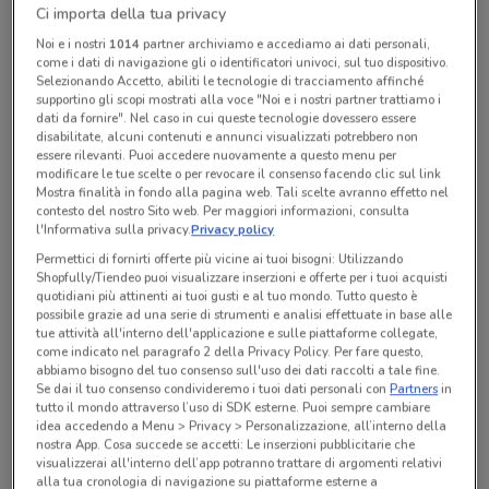
Ci importa della tua privacy
Chiama il negozio
Noi e i nostri
1014
partner archiviamo e accediamo ai dati personali,
come i dati di navigazione gli o identificatori univoci, sul tuo dispositivo.
Lunedì
Martedì
Mercoledì
Giovedì
Venerdì
n.d.
n.d.
n.d.
n.d.
n.d.
Selezionando Accetto, abiliti le tecnologie di tracciamento affinché
Sabato
n.d.
supportino gli scopi mostrati alla voce "Noi e i nostri partner trattiamo i
Domenica
n.d.
dati da fornire". Nel caso in cui queste tecnologie dovessero essere
0577284810
disabilitate, alcuni contenuti e annunci visualizzati potrebbero non
essere rilevanti. Puoi accedere nuovamente a questo menu per
modificare le tue scelte o per revocare il consenso facendo clic sul link
Mostra finalità in fondo alla pagina web. Tali scelte avranno effetto nel
contesto del nostro Sito web. Per maggiori informazioni, consulta
Tutte le promozioni di questo negozio
l'Informativa sulla privacy.
Privacy policy
Permettici di fornirti offerte più vicine ai tuoi bisogni: Utilizzando
Shopfully/Tiendeo puoi visualizzare inserzioni e offerte per i tuoi acquisti
quotidiani più attinenti ai tuoi gusti e al tuo mondo. Tutto questo è
possibile grazie ad una serie di strumenti e analisi effettuate in base alle
tue attività all'interno dell'applicazione e sulle piattaforme collegate,
come indicato nel paragrafo 2 della Privacy Policy. Per fare questo,
abbiamo bisogno del tuo consenso sull'uso dei dati raccolti a tale fine.
Se dai il tuo consenso condivideremo i tuoi dati personali con
Partners
in
tutto il mondo attraverso l’uso di SDK esterne. Puoi sempre cambiare
idea accedendo a Menu > Privacy > Personalizzazione, all’interno della
nostra App. Cosa succede se accetti: Le inserzioni pubblicitarie che
visualizzerai all'interno dell’app potranno trattare di argomenti relativi
alla tua cronologia di navigazione su piattaforme esterne a