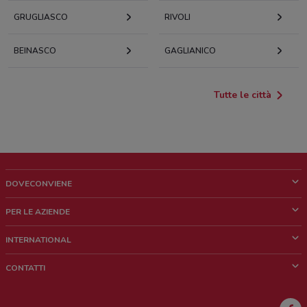
GRUGLIASCO
RIVOLI
BEINASCO
GAGLIANICO
Tutte le città
DOVECONVIENE
Cos'è DoveConviene
PER LE AZIENDE
Chi siamo
Cosa facciamo
INTERNATIONAL
News e media
Richieste commerciali e marketing
Brazil
CONTATTI
Lavora con noi
Mexico
Segnalazione punto vendita
France