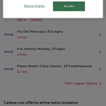
299 m
CHIUSO
Mostra finalità
Accetto
Via Antonio Merlo, 12 Rivarolo Canavese
304 m
CHIUSO
Via Del Municipio, 8 Ozegna
2.4 km
Via Antonio Michela, 19 Aglie`
4.9 km
Piazza Martiri Della Liberta`, 19 Castellamonte
5.7 km
Tutti i negozi Allianz
Catene con offerte attive nelle vicinanze