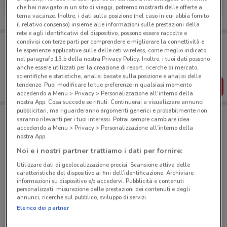
che hai navigato in un sito di viaggi, potremo mostrarti delle offerte a
Scade il 31/12
156 m
tema vacanze. Inoltre, i dati sulla posizione (nel caso in cui abbia fornito
il relativo consenso) insieme alle informazioni sulle prestazioni della
rete e agli identificativi del dispositivo, possono essere raccolte e
Porta DoveConviene sempre con te!
condivisi con terze parti per comprendere e migliorare la connettività e
le esperienze applicative sulle delle reti wireless, come meglio indicato
Puoi trovare le migliori offerte dei negozi vicino a te,
nel paragrafo 13.b della nostra Privacy Policy. Inoltre, i tuoi dati possono
salvarle e creare la tua lista del risparmio, comodamente
dal tuo cellulare.
anche essere utilizzati per la creazione di report, ricerche di mercato,
scientifiche e statistiche, analisi basate sulla posizione e analisi delle
tendenze. Puoi modificare le tue preferenze in qualsiasi momento
SCARICA L’APP
accedendo a Menu > Privacy > Personalizzazione all'interno della
nostra App. Cosa succede se rifiuti: Continuerai a visualizzare annunci
pubblicitari, ma riguarderanno argomenti generici e probabilmente non
saranno rilevanti per i tuoi interessi. Potrai sempre cambiare idea
Negozi Allianz a Rivarolo Canavese
accedendo a Menu > Privacy > Personalizzazione all'interno della
nostra App.
Noi e i nostri partner trattiamo i dati per fornire:
Utilizzare dati di geolocalizzazione precisi. Scansione attiva delle
caratteristiche del dispositivo ai fini dell’identificazione. Archiviare
informazioni su dispositivo e/o accedervi. Pubblicità e contenuti
personalizzati, misurazione delle prestazioni dei contenuti e degli
© MapTiler
© OpenStreetMap contributors
annunci, ricerche sul pubblico, sviluppo di servizi.
Elenco dei partner
Via Fiume, 2 Rivarolo Canavese