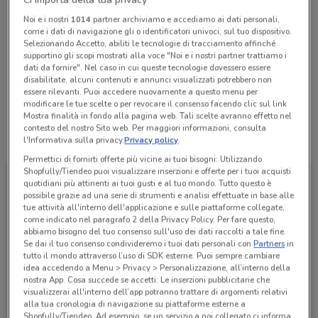
Chiama il negozio
Noi e i nostri
1014
partner archiviamo e accediamo ai dati personali,
come i dati di navigazione gli o identificatori univoci, sul tuo dispositivo.
Selezionando Accetto, abiliti le tecnologie di tracciamento affinché
Lunedì
Martedì
Mercoledì
Giovedì
Venerdì
Sabato
n.d.
n.d.
n.d.
n.d.
n.d.
n.d.
supportino gli scopi mostrati alla voce "Noi e i nostri partner trattiamo i
Domenica
n.d.
dati da fornire". Nel caso in cui queste tecnologie dovessero essere
disabilitate, alcuni contenuti e annunci visualizzati potrebbero non
0124 26175
essere rilevanti. Puoi accedere nuovamente a questo menu per
modificare le tue scelte o per revocare il consenso facendo clic sul link
Mostra finalità in fondo alla pagina web. Tali scelte avranno effetto nel
contesto del nostro Sito web. Per maggiori informazioni, consulta
Tutte le promozioni di questo negozio
l'Informativa sulla privacy.
Privacy policy
Permettici di fornirti offerte più vicine ai tuoi bisogni: Utilizzando
Shopfully/Tiendeo puoi visualizzare inserzioni e offerte per i tuoi acquisti
quotidiani più attinenti ai tuoi gusti e al tuo mondo. Tutto questo è
possibile grazie ad una serie di strumenti e analisi effettuate in base alle
tue attività all'interno dell'applicazione e sulle piattaforme collegate,
come indicato nel paragrafo 2 della Privacy Policy. Per fare questo,
abbiamo bisogno del tuo consenso sull'uso dei dati raccolti a tale fine.
Se dai il tuo consenso condivideremo i tuoi dati personali con
Partners
in
tutto il mondo attraverso l’uso di SDK esterne. Puoi sempre cambiare
idea accedendo a Menu > Privacy > Personalizzazione, all’interno della
nostra App. Cosa succede se accetti: Le inserzioni pubblicitarie che
visualizzerai all'interno dell’app potranno trattare di argomenti relativi
alla tua cronologia di navigazione su piattaforme esterne a
Allianz
Shopfully/Tiendeo. Ad esempio, se un servizio a noi collegato ci informa