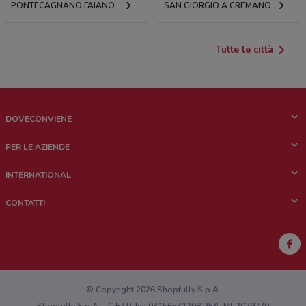
PONTECAGNANO FAIANO
SAN GIORGIO A CREMANO
Tutte le città
DOVECONVIENE
Cos'è DoveConviene
PER LE AZIENDE
Chi siamo
Cosa facciamo
INTERNATIONAL
News e media
Richieste commerciali e marketing
Brazil
CONTATTI
Lavora con noi
Mexico
Segnalazione punto vendita
France
Segnalazione Volantino
Australia
Hai un malfunzionamento sul web o sull'app?
New Zealand
© Copyright 2026 Shopfully S.p.A.
Shopfully S.p.A. - C.F / P. Iva 03156531208 REA: MI-2029270