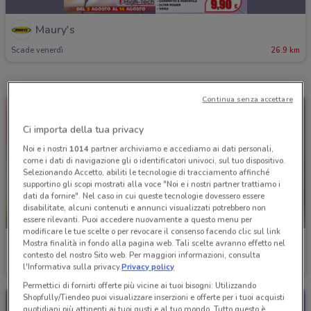
Maury's
Scade venerdì
26.9 km
Continua senza accettare
Ci importa della tua privacy
Noi e i nostri
1014
partner archiviamo e accediamo ai dati personali,
come i dati di navigazione gli o identificatori univoci, sul tuo dispositivo.
Selezionando Accetto, abiliti le tecnologie di tracciamento affinché
supportino gli scopi mostrati alla voce "Noi e i nostri partner trattiamo i
dati da fornire". Nel caso in cui queste tecnologie dovessero essere
disabilitate, alcuni contenuti e annunci visualizzati potrebbero non
SCADE OGGI
essere rilevanti. Puoi accedere nuovamente a questo menu per
modificare le tue scelte o per revocare il consenso facendo clic sul link
Maury's
Maury's
Mostra finalità in fondo alla pagina web. Tali scelte avranno effetto nel
contesto del nostro Sito web. Per maggiori informazioni, consulta
l'Informativa sulla privacy.
Privacy policy
Scade oggi
26.9 km
Scade il 31/12
26.9 km
Permettici di fornirti offerte più vicine ai tuoi bisogni: Utilizzando
Shopfully/Tiendeo puoi visualizzare inserzioni e offerte per i tuoi acquisti
quotidiani più attinenti ai tuoi gusti e al tuo mondo. Tutto questo è