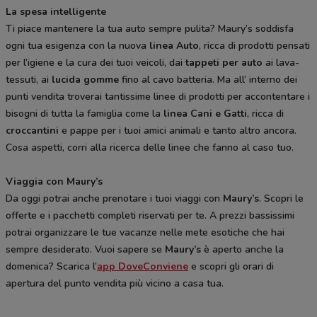
La spesa intelligente
Ti piace mantenere la tua auto sempre pulita? Maury’s soddisfa
ogni tua esigenza con la nuova
linea Auto
, ricca di prodotti pensati
per l’igiene e la cura dei tuoi veicoli, dai
tappeti per auto
ai lava-
tessuti, ai
lucida gomme
fino al cavo batteria. Ma all’ interno dei
punti vendita troverai tantissime linee di prodotti per accontentare i
bisogni di tutta la famiglia come la
linea Cani e Gatti
, ricca di
croccantini
e pappe per i tuoi amici animali e tanto altro ancora.
Cosa aspetti, corri alla ricerca delle linee che fanno al caso tuo.
Viaggia con Maury’s
Da oggi potrai anche prenotare i tuoi viaggi con
Maury’s
. Scopri le
offerte e i pacchetti completi riservati per te. A prezzi bassissimi
potrai organizzare le tue vacanze nelle mete esotiche che hai
sempre desiderato. Vuoi sapere se
Maury’s
è aperto anche la
domenica? Scarica l’
app DoveConviene
e scopri gli orari di
apertura del punto vendita più vicino a casa tua.