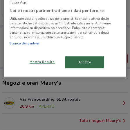
Maury's
nostra App.
Noi e i nostri partner trattiamo i dati per fornire:
Scade il 31/12
26.9 km
Utilizzare dati di geolocalizzazione precisi. Scansione attiva delle
caratteristiche del dispositivo ai fini dell’identificazione. Archiviare
informazioni su dispositivo e/o accedervi. Pubblicità e contenuti
Porta DoveConviene sempre con te!
personalizzati, misurazione delle prestazioni dei contenuti e degli
annunci, ricerche sul pubblico, sviluppo di servizi.
Puoi trovare le migliori offerte dei negozi vicino a te,
salvarle e creare la tua lista del risparmio, comodamente
Elenco dei partner
dal tuo cellulare.
SCARICA L’APP
Mostra finalità
Accetto
Negozi e orari Maury's
Via Pianodardine, 61 Atripalda
26.9 km
APERTO
Tutti i negozi Maury's