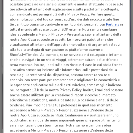
possibile grazie ad una serie di strumenti e analisi effettuate in base alle
tue attività all'interno dell'applicazione e sulle piattaforme collegate,
come indicato nel paragrafo 2 della Privacy Policy. Per fare questo,
abbiamo bisogno del tuo consenso sull'uso dei dati raccolti a tale fine.
Se dai il tuo consenso condivideremo i tuoi dati personali con
Partners
in
tutto il mondo attraverso l’uso di SDK esterne. Puoi sempre cambiare
idea accedendo a Menu > Privacy > Personalizzazione, all’interno della
nostra App. Cosa succede se accetti: Le inserzioni pubblicitarie che
visualizzerai all'interno dell’app potranno trattare di argomenti relativi
alla tua cronologia di navigazione su piattaforme esterne a
Maury's
Maury's
Shopfully/Tiendeo. Ad esempio, se un servizio a noi collegato ci informa
che hai navigato in un sito di viaggi, potremo mostrarti delle offerte a
Scade il 31/12
26.9 km
Scade il 31/12
26.9 km
tema vacanze. Inoltre, i dati sulla posizione (nel caso in cui abbia fornito
il relativo consenso) insieme alle informazioni sulle prestazioni della
rete e agli identificativi del dispositivo, possono essere raccolte e
condivisi con terze parti per comprendere e migliorare la connettività e
le esperienze applicative sulle delle reti wireless, come meglio indicato
nel paragrafo 13.b della nostra Privacy Policy. Inoltre, i tuoi dati possono
anche essere utilizzati per la creazione di report, ricerche di mercato,
scientifiche e statistiche, analisi basate sulla posizione e analisi delle
tendenze. Puoi modificare le tue preferenze in qualsiasi momento
accedendo a Menu > Privacy > Personalizzazione all'interno della
nostra App. Cosa succede se rifiuti: Continuerai a visualizzare annunci
pubblicitari, ma riguarderanno argomenti generici e probabilmente non
saranno rilevanti per i tuoi interessi. Potrai sempre cambiare idea
accedendo a Menu > Privacy > Personalizzazione all'interno della