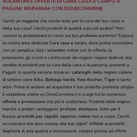
VOLANTINI E OFFERTE DI CURA CASA E CORPO A
PAGANI: RISPARMIA CON DOVECONVIENE
Cerchi un
negozio
che venda tutto per la cura del tuo corpo e
della tua casa? Cerchi prodotti di qualità a piccoli
prezzi
? Non
conosci le
promozioni
in corso sul tuo
profumo
preferito? Esplora
la nostra area dedicata
Cura casa e corpo
,
dove potrai consultare
con un semplice click i
volantini
online con le offerte, le
promozioni, gli sconti e i sottocosto dei migliori negozi dedicati alla
vendita di prodotti per la cura della casa e la persona
,
presenti a
Pagani. In questa sezione troverai i
cataloghi
delle migliori catene
di settore come
Kiko
,
Bottega Verde
,
Yves Rocher,
Tiger
e tanto
altro. Prima di andare ad acquistare il tuo prodotto preferito sfoglia
il
volantino
online su DoveConviene.it e scegli tra le numerose
offerte
e
promozioni
che più ti soddisfano. Prodotti delle migliori
marche a
prezzi
vantaggiosi:
profumi
,
shampoo
, tutto per il
trucco
,
prodotti per capelli
,
sapone
,
creme
viso e corpo. Cerchi
un mascara che doni volume alle tue ciglia? Affidati ai prodotti
Sephora
di alta qualità e innovazione, sempre pronta ad offrirti