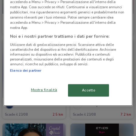
accedendo a Menu > Privacy > Personalizzazione all'interno della
nostra App. Cosa succede se rifiuti: Continuerai a visualizzare annunci
NUOVO
pubblicitari, ma riguarderanno argomenti generici e probabilmente non
saranno rilevanti per i tuoi interessi. Potrai sempre cambiare idea
Mister Risparmio
Idea bellezza
accedendo a Menu > Privacy > Personalizzazione all'interno della
nostra App.
Scade il 16/08
2.1 km
Scade il 23/08
2.2 km
Noi e i nostri partner trattiamo i dati per fornire:
Utilizzare dati di geolocalizzazione precisi. Scansione attiva delle
caratteristiche del dispositivo ai fini dell’identificazione. Archiviare
informazioni su dispositivo e/o accedervi. Pubblicità e contenuti
personalizzati, misurazione delle prestazioni dei contenuti e degli
annunci, ricerche sul pubblico, sviluppo di servizi.
Elenco dei partner
Mostra finalità
Accetto
Pilato
Beauty Si
Scade il 23/08
2.5 km
Scade il 23/08
7.2 km