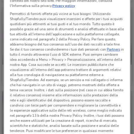
contesto del nostro Sito web. Per maggiori informazioni, consulta
l'Informativa sulla privacy.
Privacy policy
Permettici di fornirti offerte più vicine ai tuoi bisogni: Utilizzando
Shopfully/Tiendeo puoi visualizzare inserzioni e offerte per i tuoi acquisti
quotidiani più attinenti ai tuoi gusti e al tuo mondo. Tutto questo è
possibile grazie ad una serie di strumenti e analisi effettuate in base alle
tue attività all'interno dell'applicazione e sulle piattaforme collegate,
come indicato nel paragrafo 2 della Privacy Policy. Per fare questo,
abbiamo bisogno del tuo consenso sull'uso dei dati raccolti a tale fine.
Se dai il tuo consenso condivideremo i tuoi dati personali con
Partners
in
tutto il mondo attraverso l’uso di SDK esterne. Puoi sempre cambiare
-4 GIORNI
idea accedendo a Menu > Privacy > Personalizzazione, all’interno della
nostra App. Cosa succede se accetti: Le inserzioni pubblicitarie che
visualizzerai all'interno dell’app potranno trattare di argomenti relativi
Acqua & Sapone
Acqua & Sapone
alla tua cronologia di navigazione su piattaforme esterne a
Shopfully/Tiendeo. Ad esempio, se un servizio a noi collegato ci informa
Scade martedì
1.6 km
Scade il 31/01
1.6 km
che hai navigato in un sito di viaggi, potremo mostrarti delle offerte a
tema vacanze. Inoltre, i dati sulla posizione (nel caso in cui abbia fornito
il relativo consenso) insieme alle informazioni sulle prestazioni della
rete e agli identificativi del dispositivo, possono essere raccolte e
condivisi con terze parti per comprendere e migliorare la connettività e
le esperienze applicative sulle delle reti wireless, come meglio indicato
nel paragrafo 13.b della nostra Privacy Policy. Inoltre, i tuoi dati possono
anche essere utilizzati per la creazione di report, ricerche di mercato,
scientifiche e statistiche, analisi basate sulla posizione e analisi delle
tendenze. Puoi modificare le tue preferenze in qualsiasi momento