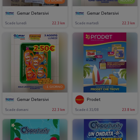
-3 GIORNI
NUOVO
Gemar Detersivi
Gemar Detersivi
Scade lunedì
22.3 km
Scade martedì
22.3 km
-1 GIORNO
Gemar Detersivi
Prodet
Scade domani
22.3 km
Scade il 31/08
23.8 km