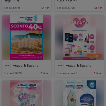
Foxy
Wycon
Scade giovedì
544 m
Scade il 31/08
564 m
-5 GIORNI
Acqua & Sapone
Acqua & Sapone
Scade il 30/09
1.6 km
Scade mercoledì
1.6 km