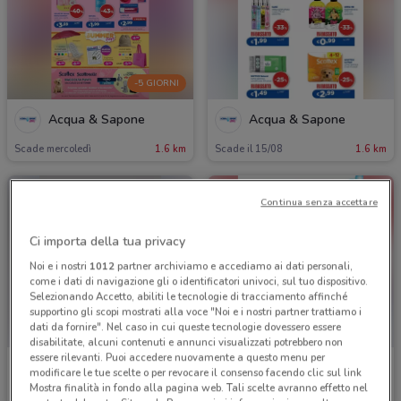
-5 GIORNI
Acqua & Sapone
Acqua & Sapone
Scade mercoledì
1.6 km
Scade il 15/08
1.6 km
Continua senza accettare
Ci importa della tua privacy
Noi e i nostri
1012
partner archiviamo e accediamo ai dati personali,
come i dati di navigazione gli o identificatori univoci, sul tuo dispositivo.
Selezionando Accetto, abiliti le tecnologie di tracciamento affinché
supportino gli scopi mostrati alla voce "Noi e i nostri partner trattiamo i
dati da fornire". Nel caso in cui queste tecnologie dovessero essere
disabilitate, alcuni contenuti e annunci visualizzati potrebbero non
essere rilevanti. Puoi accedere nuovamente a questo menu per
Acqua & Sapone
Acqua & Sapone
modificare le tue scelte o per revocare il consenso facendo clic sul link
Mostra finalità in fondo alla pagina web. Tali scelte avranno effetto nel
Scade il 02/09
1.6 km
Scade il 15/08
1.6 km