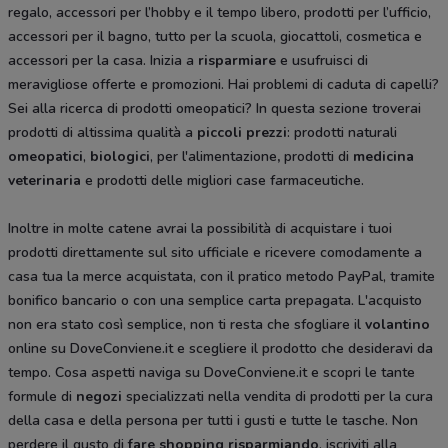
regalo, accessori per l’hobby e il tempo libero, prodotti per l’ufficio,
accessori per il bagno, tutto per la scuola, giocattoli, cosmetica e
accessori per la casa. Inizia a
risparmiare
e usufruisci di
meravigliose offerte e promozioni. Hai problemi di caduta di capelli?
Sei alla ricerca di prodotti omeopatici? In questa sezione troverai
prodotti di altissima qualità a
piccoli prezzi
: prodotti naturali
omeopatici
,
biologici
, per l'alimentazione
,
prodotti di
medicina
veterinaria
e prodotti delle migliori case farmaceutiche.
Inoltre in molte catene avrai la possibilità di acquistare i tuoi
prodotti direttamente sul sito ufficiale e ricevere comodamente a
casa tua la merce acquistata, con il pratico metodo PayPal, tramite
bonifico bancario o con una semplice carta prepagata. L'acquisto
non era stato così semplice, non ti resta che sfogliare il
volantino
online su DoveConviene.it e scegliere il prodotto che desideravi da
tempo. Cosa aspetti naviga su DoveConviene.it e scopri le tante
formule di
negozi
specializzati nella vendita di prodotti per la cura
della casa e della persona per tutti i gusti e tutte le tasche. Non
perdere il gusto di
fare shopping risparmiando
, iscriviti alla