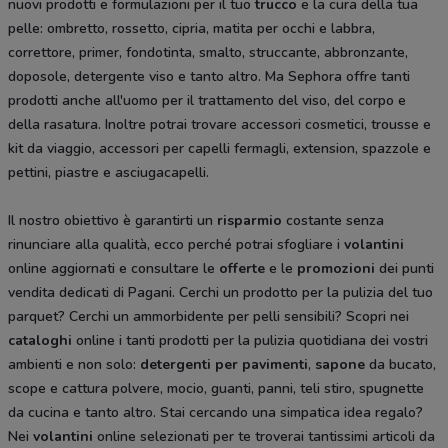
nuovi prodotti e formulazioni per il tuo
trucco
e la cura della tua
pelle: ombretto, rossetto, cipria, matita per occhi e labbra,
correttore, primer, fondotinta, smalto, struccante, abbronzante,
doposole, detergente viso e tanto altro. Ma
Sephora offre tanti
prodotti anche all'uomo per il trattamento del viso, del corpo e
della rasatura. Inoltre potrai trovare accessori cosmetici, trousse e
kit da viaggio, accessori per capelli fermagli, extension, spazzole e
pettini, piastre e asciugacapelli.
Il nostro obiettivo è garantirti un
risparmio
costante senza
rinunciare alla qualità, ecco perché potrai sfogliare i
volantini
online aggiornati e consultare le
offerte
e le
promozioni
dei punti
vendita dedicati di Pagani. Cerchi un prodotto per la pulizia del tuo
parquet? Cerchi un ammorbidente per pelli sensibili? Scopri nei
cataloghi
online i tanti prodotti per la pulizia quotidiana dei vostri
ambienti e non solo:
detergenti per pavimenti
,
sapone
da bucato,
scope e cattura polvere, mocio, guanti, panni, teli stiro, spugnette
da cucina e tanto altro. Stai cercando una simpatica idea regalo?
Nei
volantini
online selezionati per te troverai tantissimi articoli da