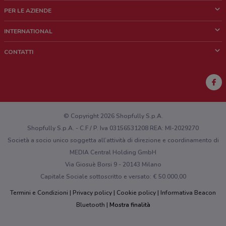
Cos'è DoveConviene
PER LE AZIENDE
Chi siamo
Cosa facciamo
INTERNATIONAL
News e media
Richieste commerciali e marketing
Brazil
CONTATTI
Lavora con noi
Mexico
Segnalazione punto vendita
France
Segnalazione Volantino
Australia
Hai un malfunzionamento sul web o sull'app?
New Zealand
© Copyright 2026 Shopfully S.p.A.
Shopfully S.p.A. - C.F / P. Iva 03156531208 REA: MI-2029270
Società a socio unico soggetta all’attività di direzione e coordinamento di
MEDIA Central Holding GmbH
Via Giosuè Borsi 9 - 20143 Milano
Capitale Sociale sottoscritto e versato: € 50.000,00
Termini e Condizioni
Privacy policy
Cookie policy
Informativa Beacon
Bluetooth
Mostra finalità