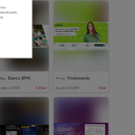
fini
sonalizzati,
zi.
Banco BPM
Findomestic
ade il 23/09
6.8 km
Scade il 03/09
8 km