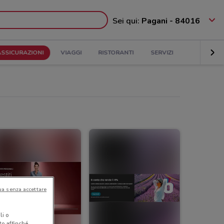
Sei qui:
Pagani - 84016
ASSICURAZIONI
VIAGGI
RISTORANTI
SERVIZI
ua senza accettare
li o
nto affinché