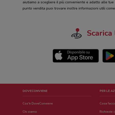
aiutiamo a scegliere il più conveniente e adatto alle tue
punto vendita puoi trovare inoltre informazioni utili come l
Scarica 
DOVECONVIENE
PER LE A
Cos'è DoveConviene
Cosa facc
Chi siamo
Richieste 