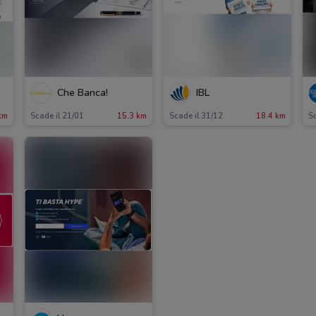
Che Banca!
IBL
km
Scade il 21/01
15.3 km
Scade il 31/12
18.4 km
Sc