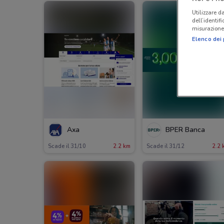
Utilizzare da
dell’identif
misurazione 
Elenco dei 
Axa
BPER Banca
Scade il 31/10
2.2 km
Scade il 31/12
2.2 