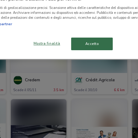
ti di geolocalizzazione precisi. Scansione attiva delle caratteristiche del dispositivo ai 
icazione. Archiviare informazioni su dispositivo e/o accedervi. Pubblicità e contenuti per
delle prestazioni dei contenuti e degli annunci, ricerche sul pubblico, sviluppo di servi
partner
Mostra finalità
Accetto
Credem
Crédit Agricole
km
Scade il 05/11
3.5 km
Scade il 30/10
6.6 km
Sc