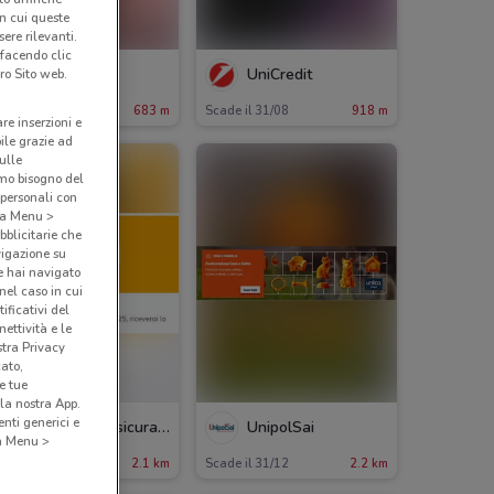
in cui queste
ere rilevanti.
 facendo clic
MPS
UniCredit
ro Sito web.
ade il 31/12
683 m
Scade il 31/08
918 m
are inserzioni e
bile grazie ad
sulle
amo bisogno del
 personali con
o a Menu >
bblicitarie che
vigazione su
e hai navigato
(nel caso in cui
ificativi del
ettività e le
stra Privacy
cato,
e tue
la nostra App.
nti generici e
Alleanza Assicurazioni
UnipolSai
 a Menu >
ade il 31/12
2.1 km
Scade il 31/12
2.2 km