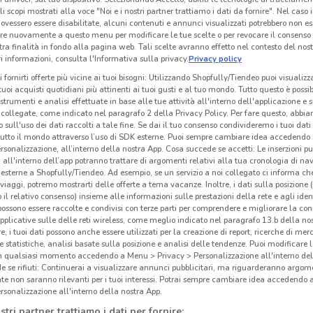
li scopi mostrati alla voce "Noi e i nostri partner trattiamo i dati da fornire". Nel caso 
ovessero essere disabilitate, alcuni contenuti e annunci visualizzati potrebbero non ess
re nuovamente a questo menu per modificare le tue scelte o per revocare il consenso
Europ Assistance
BNL
tra finalità in fondo alla pagina web. Tali scelte avranno effetto nel contesto del nost
 informazioni, consulta l'Informativa sulla privacy.
Privacy policy
 m
Scade il 31/12
495 m
Scade il 05/11
537 m
Sc
i fornirti offerte più vicine ai tuoi bisogni: Utilizzando Shopfully/Tiendeo puoi visualizz
i tuoi acquisti quotidiani più attinenti ai tuoi gusti e al tuo mondo. Tutto questo è possi
 strumenti e analisi effettuate in base alle tue attività all'interno dell'applicazione e 
collegate, come indicato nel paragrafo 2 della Privacy Policy. Per fare questo, abbi
 sull'uso dei dati raccolti a tale fine. Se dai il tuo consenso condivideremo i tuoi dati
tutto il mondo attraverso l’uso di SDK esterne. Puoi sempre cambiare idea accedend
rsonalizzazione, all’interno della nostra App. Cosa succede se accetti: Le inserzioni pu
i all'interno dell’app potranno trattare di argomenti relativi alla tua cronologia di na
esterne a Shopfully/Tiendeo. Ad esempio, se un servizio a noi collegato ci informa ch
i viaggi, potremo mostrarti delle offerte a tema vacanze. Inoltre, i dati sulla posizione 
o il relativo consenso) insieme alle informazioni sulle prestazioni della rete e agli ident
 possono essere raccolte e condivisi con terze parti per comprendere e migliorare la conn
pplicative sulle delle reti wireless, come meglio indicato nel paragrafo 13.b della no
re, i tuoi dati possono anche essere utilizzati per la creazione di report, ricerche di mer
 e statistiche, analisi basate sulla posizione e analisi delle tendenze. Puoi modificare l
in qualsiasi momento accedendo a Menu > Privacy > Personalizzazione all'interno del
 se rifiuti: Continuerai a visualizzare annunci pubblicitari, ma riguarderanno argome
Cofidis
Deutsche Bank
te non saranno rilevanti per i tuoi interessi. Potrai sempre cambiare idea accedendo
rsonalizzazione all'interno della nostra App.
km
Scade il 28/01
1.3 km
Scade il 31/08
1.9 km
Sc
stri partner trattiamo i dati per fornire: