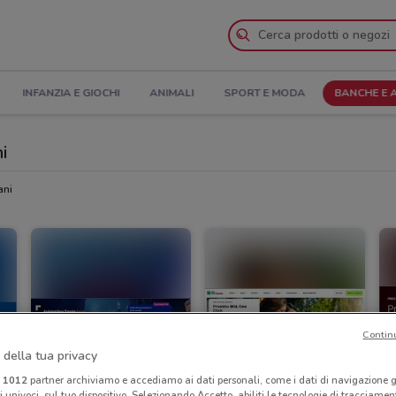
INFANZIA E GIOCHI
ANIMALI
SPORT E MODA
BANCHE E 
i
ani
Contin
 della tua privacy
i
1012
partner archiviamo e accediamo ai dati personali, come i dati di navigazione g
ri univoci, sul tuo dispositivo. Selezionando Accetto, abiliti le tecnologie di tracciame