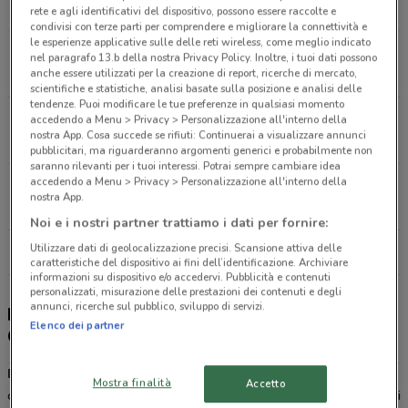
23.6 km
APERTO
rete e agli identificativi del dispositivo, possono essere raccolte e
condivisi con terze parti per comprendere e migliorare la connettività e
le esperienze applicative sulle delle reti wireless, come meglio indicato
Via Pacinotti S.N.C. - Pontecagnano Salerno
nel paragrafo 13.b della nostra Privacy Policy. Inoltre, i tuoi dati possono
anche essere utilizzati per la creazione di report, ricerche di mercato,
24.7 km
scientifiche e statistiche, analisi basate sulla posizione e analisi delle
tendenze. Puoi modificare le tue preferenze in qualsiasi momento
Contrada Boscofangone Nola
accedendo a Menu > Privacy > Personalizzazione all'interno della
nostra App. Cosa succede se rifiuti: Continuerai a visualizzare annunci
24.9 km
APERTO
pubblicitari, ma riguarderanno argomenti generici e probabilmente non
saranno rilevanti per i tuoi interessi. Potrai sempre cambiare idea
accedendo a Menu > Privacy > Personalizzazione all'interno della
Via Boscofangone S.N.C. Nola
nostra App.
24.9 km
APERTO
Noi e i nostri partner trattiamo i dati per fornire:
Utilizzare dati di geolocalizzazione precisi. Scansione attiva delle
Tutti i negozi Douglas
caratteristiche del dispositivo ai fini dell’identificazione. Archiviare
informazioni su dispositivo e/o accedervi. Pubblicità e contenuti
personalizzati, misurazione delle prestazioni dei contenuti e degli
annunci, ricerche sul pubblico, sviluppo di servizi.
Douglas - sconti e offerte, negozi e Douglas
Elenco dei partner
Card
Douglas
è una catena che si occupa della vendita di profumi,
Mostra finalità
Accetto
cosmetici, articoli di make up e accessori: tutto ciò che è sinonimo di