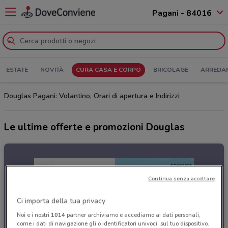
Pagani - 84016
ESTATE
NOVITÀ
CURA CASA E CORPO
BRICOLAGE
ARREDA
Douglas Pagani: Volantino, Orari di apertura e Indirizzi
Le ultime offerte e promozioni Douglas
Continua senza accettare
Ci importa della tua privacy
Noi e i nostri
1014
partner archiviamo e accediamo ai dati personali,
come i dati di navigazione gli o identificatori univoci, sul tuo dispositivo.