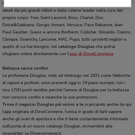
bellezza e di benessere. Da Douglas solo i profumi e i trattamenti
ideati dai più grandi stilisti e dalle catene leader nella cura del
proprio corpo: Yves Saint Laurent, Boss, Chanel, Dior,
Dolce&Gabbana, Giorgio Armani, Versace, Paco Rabanne, Jean
Paul Gaultier, Guess e ancora Biotherm, Collistar, Shiseido, Clarins,
Clinique, Givenchy, Lancome, MAC, Pupa, tutti i prodotti migliori e
quello di cui hai bisogno, nel
catalogo Douglas
che potrai
sfogliare online direttamente con l’
app di DoveConviene
.
Bellezza senza confini
Le profumerie Douglas, nate ad Amburgo nel 1821 come fabbriche
di saponi e profumi, sono presenti oggi in 19 paesi europei, con i
loro 1700 punti vendita; perché l’amore di Douglas per la bellezza
non conosce confini e neanche le sue promozioni.
Trova il negozio Douglas più vicino a te
scaricando anche da qui
l’app originale di DoveConviene, l’unica in grado di farti sapere
anche gli orari di apertura e che ti tiene costantemente informato
sull’uscita di un nuovo catalogo Douglas, iscrivendoti alla
newsletter su Doveconviene.it.