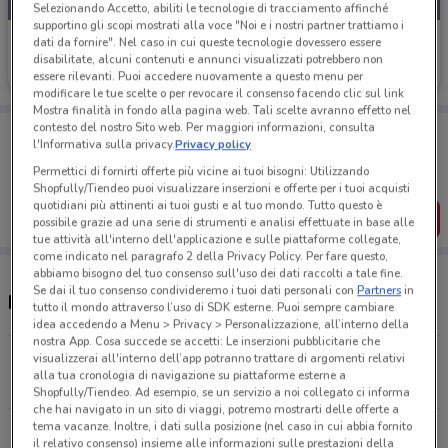
Selezionando Accetto, abiliti le tecnologie di tracciamento affinché
supportino gli scopi mostrati alla voce "Noi e i nostri partner trattiamo i
Douglas
dati da fornire". Nel caso in cui queste tecnologie dovessero essere
disabilitate, alcuni contenuti e annunci visualizzati potrebbero non
Scade il 22/09
15.2 km
essere rilevanti. Puoi accedere nuovamente a questo menu per
modificare le tue scelte o per revocare il consenso facendo clic sul link
Mostra finalità in fondo alla pagina web. Tali scelte avranno effetto nel
contesto del nostro Sito web. Per maggiori informazioni, consulta
Porta DoveConviene sempre con te!
l'Informativa sulla privacy.
Privacy policy
Puoi trovare le migliori offerte dei negozi vicino a te,
salvarle e creare la tua lista del risparmio, comodamente
Permettici di fornirti offerte più vicine ai tuoi bisogni: Utilizzando
dal tuo cellulare.
Shopfully/Tiendeo puoi visualizzare inserzioni e offerte per i tuoi acquisti
quotidiani più attinenti ai tuoi gusti e al tuo mondo. Tutto questo è
SCARICA L’APP
possibile grazie ad una serie di strumenti e analisi effettuate in base alle
tue attività all'interno dell'applicazione e sulle piattaforme collegate,
come indicato nel paragrafo 2 della Privacy Policy. Per fare questo,
abbiamo bisogno del tuo consenso sull'uso dei dati raccolti a tale fine.
Se dai il tuo consenso condivideremo i tuoi dati personali con
Partners
in
Negozi e orari Douglas
tutto il mondo attraverso l’uso di SDK esterne. Puoi sempre cambiare
idea accedendo a Menu > Privacy > Personalizzazione, all’interno della
nostra App. Cosa succede se accetti: Le inserzioni pubblicitarie che
visualizzerai all'interno dell’app potranno trattare di argomenti relativi
Corso Vittorio Emanuele 107 Salerno
alla tua cronologia di navigazione su piattaforme esterne a
15.1 km
APERTO
Shopfully/Tiendeo. Ad esempio, se un servizio a noi collegato ci informa
che hai navigato in un sito di viaggi, potremo mostrarti delle offerte a
tema vacanze. Inoltre, i dati sulla posizione (nel caso in cui abbia fornito
Corso Vittorio Emanuele 109 Avellino
il relativo consenso) insieme alle informazioni sulle prestazioni della