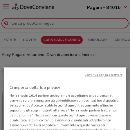
Pagani - 84016
ESTATE
NOVITÀ
CURA CASA E CORPO
BRICOLAGE
ARREDA
Foxy Pagani: Volantino, Orari di apertura e Indirizzi
Ultime offerte del volantino Foxy
Continua senza accettare
Ci importa della tua privacy
Noi e i nostri
1014
partner archiviamo e accediamo ai dati personali,
come i dati di navigazione gli o identificatori univoci, sul tuo dispositivo.
Selezionando Accetto, abiliti le tecnologie di tracciamento affinché
supportino gli scopi mostrati alla voce "Noi e i nostri partner trattiamo i
dati da fornire". Nel caso in cui queste tecnologie dovessero essere
disabilitate, alcuni contenuti e annunci visualizzati potrebbero non
essere rilevanti. Puoi accedere nuovamente a questo menu per