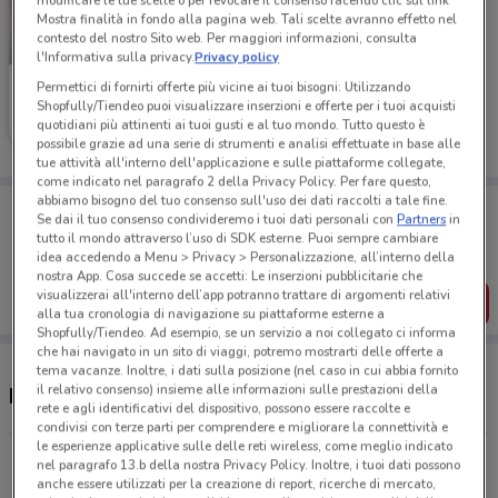
modificare le tue scelte o per revocare il consenso facendo clic sul link
Mostra finalità in fondo alla pagina web. Tali scelte avranno effetto nel
contesto del nostro Sito web. Per maggiori informazioni, consulta
-4 GIORNI
l'Informativa sulla privacy.
Privacy policy
Permettici di fornirti offerte più vicine ai tuoi bisogni: Utilizzando
Foxy
Shopfully/Tiendeo puoi visualizzare inserzioni e offerte per i tuoi acquisti
quotidiani più attinenti ai tuoi gusti e al tuo mondo. Tutto questo è
Scade giovedì
544 m
possibile grazie ad una serie di strumenti e analisi effettuate in base alle
tue attività all'interno dell'applicazione e sulle piattaforme collegate,
come indicato nel paragrafo 2 della Privacy Policy. Per fare questo,
abbiamo bisogno del tuo consenso sull'uso dei dati raccolti a tale fine.
Porta DoveConviene sempre con te!
Se dai il tuo consenso condivideremo i tuoi dati personali con
Partners
in
Puoi trovare le migliori offerte dei negozi vicino a te,
tutto il mondo attraverso l’uso di SDK esterne. Puoi sempre cambiare
salvarle e creare la tua lista del risparmio, comodamente
idea accedendo a Menu > Privacy > Personalizzazione, all’interno della
dal tuo cellulare.
nostra App. Cosa succede se accetti: Le inserzioni pubblicitarie che
visualizzerai all'interno dell’app potranno trattare di argomenti relativi
SCARICA L’APP
alla tua cronologia di navigazione su piattaforme esterne a
Shopfully/Tiendeo. Ad esempio, se un servizio a noi collegato ci informa
che hai navigato in un sito di viaggi, potremo mostrarti delle offerte a
tema vacanze. Inoltre, i dati sulla posizione (nel caso in cui abbia fornito
il relativo consenso) insieme alle informazioni sulle prestazioni della
Negozi Foxy a Pagani
rete e agli identificativi del dispositivo, possono essere raccolte e
condivisi con terze parti per comprendere e migliorare la connettività e
le esperienze applicative sulle delle reti wireless, come meglio indicato
Via Alcide De Gasperi, 57 Pagani
nel paragrafo 13.b della nostra Privacy Policy. Inoltre, i tuoi dati possono
anche essere utilizzati per la creazione di report, ricerche di mercato,
293 m