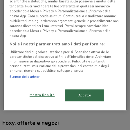
scientifiche e statistiche, analisi basate sulla posizione e analisi delle
tendenze. Puoi modificare le tue preferenze in qualsiasi momento
Via Arcivescovo Cesarano, 164, 84016 Pagani SA
accedendo a Menu > Privacy > Personalizzazione all'interno della
nostra App. Cosa succede se rifiuti: Continuerai a visualizzare annunci
Pagani
pubblicitari, ma riguarderanno argomenti generici e probabilmente non
543 m
APERTO
saranno rilevanti per i tuoi interessi. Potrai sempre cambiare idea
accedendo a Menu > Privacy > Personalizzazione all'interno della
nostra App.
Via San Domenico, 69 Pagani
Noi e i nostri partner trattiamo i dati per fornire:
894 m
APERTO
Utilizzare dati di geolocalizzazione precisi. Scansione attiva delle
caratteristiche del dispositivo ai fini dell’identificazione. Archiviare
Via Napoli, 61 Nocera Inferiore
informazioni su dispositivo e/o accedervi. Pubblicità e contenuti
personalizzati, misurazione delle prestazioni dei contenuti e degli
1.3 km
APERTO
annunci, ricerche sul pubblico, sviluppo di servizi.
Elenco dei partner
Via De Gasperi, 340 Pagani
1.3 km
APERTO
Mostra finalità
Accetto
Tutti i negozi Foxy
Foxy, offerte e negozi