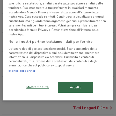
Via San Leonardo, 176 Napoli
scientifiche e statistiche, analisi basate sulla posizione e analisi delle
15.6 km
APERTO
tendenze. Puoi modificare le tue preferenze in qualsiasi momento
accedendo a Menu > Privacy > Personalizzazione all'interno della
nostra App. Cosa succede se rifiuti: Continuerai a visualizzare annunci
VIA SANTA MARGHERITA 11 Pastena
pubblicitari, ma riguarderanno argomenti generici e probabilmente non
saranno rilevanti per i tuoi interessi. Potrai sempre cambiare idea
17.8 km
APERTO
accedendo a Menu > Privacy > Personalizzazione all'interno della
nostra App.
Via Santa Margherita, 11 Pastena
Noi e i nostri partner trattiamo i dati per fornire:
17.8 km
CHIUSO
Utilizzare dati di geolocalizzazione precisi. Scansione attiva delle
caratteristiche del dispositivo ai fini dell’identificazione. Archiviare
informazioni su dispositivo e/o accedervi. Pubblicità e contenuti
Piazza Della Repubblica, 30/32/34 Piano Di
personalizzati, misurazione delle prestazioni dei contenuti e degli
Sorrento
annunci, ricerche sul pubblico, sviluppo di servizi.
21.6 km
APERTO
Elenco dei partner
Piazza Della Repubblica, 30/32/34 Piano Di
Mostra finalità
Accetto
Sorrento
21.6 km
APERTO
Tutti i negozi PiùMe