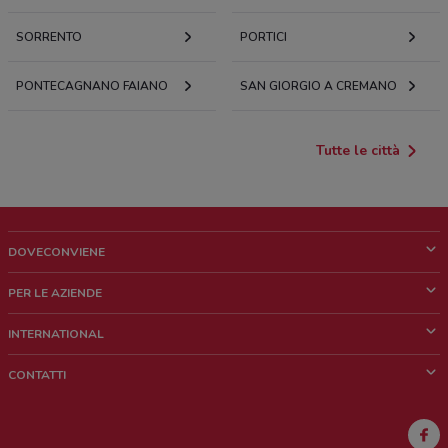
SORRENTO
PORTICI
PONTECAGNANO FAIANO
SAN GIORGIO A CREMANO
Tutte le città
DOVECONVIENE
Cos'è DoveConviene
PER LE AZIENDE
Chi siamo
Cosa facciamo
INTERNATIONAL
News e media
Richieste commerciali e marketing
Brazil
CONTATTI
Lavora con noi
Mexico
Segnalazione punto vendita
France
Segnalazione Volantino