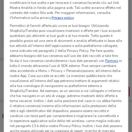
modificare le tue scelte o per revocare il consenso facendo clic sul link
Mostra finalità in fondo alla pagina web. Tali scelte avranno effetto nel
contesto del nostro Sito web. Per maggiori informazioni, consulta
l'Informativa sulla privacy.
Privacy policy
Ci dispiace, al momento non abbiamo pubblicato
Permettici di fornirti offerte più vicine ai tuoi bisogni: Utilizzando
volantini nella tua zona. Riprova più tardi.
Shopfully/Tiendeo puoi visualizzare inserzioni e offerte per i tuoi acquisti
quotidiani più attinenti ai tuoi gusti e al tuo mondo. Tutto questo è
possibile grazie ad una serie di strumenti e analisi effettuate in base alle
tue attività all'interno dell'applicazione e sulle piattaforme collegate,
come indicato nel paragrafo 2 della Privacy Policy. Per fare questo,
abbiamo bisogno del tuo consenso sull'uso dei dati raccolti a tale fine.
Se dai il tuo consenso condivideremo i tuoi dati personali con
Partners
in
Porta DoveConviene sempre con te!
tutto il mondo attraverso l’uso di SDK esterne. Puoi sempre cambiare
idea accedendo a Menu > Privacy > Personalizzazione, all’interno della
Puoi trovare le migliori offerte dei negozi vicino a te,
salvarle e creare la tua lista del risparmio, comodamente
nostra App. Cosa succede se accetti: Le inserzioni pubblicitarie che
dal tuo cellulare.
visualizzerai all'interno dell’app potranno trattare di argomenti relativi
alla tua cronologia di navigazione su piattaforme esterne a
Shopfully/Tiendeo. Ad esempio, se un servizio a noi collegato ci informa
SCARICA L’APP
che hai navigato in un sito di viaggi, potremo mostrarti delle offerte a
tema vacanze. Inoltre, i dati sulla posizione (nel caso in cui abbia fornito
il relativo consenso) insieme alle informazioni sulle prestazioni della
rete e agli identificativi del dispositivo, possono essere raccolte e
Negozi PiùMe a Pagani
condivisi con terze parti per comprendere e migliorare la connettività e
le esperienze applicative sulle delle reti wireless, come meglio indicato
nel paragrafo 13.b della nostra Privacy Policy. Inoltre, i tuoi dati possono
anche essere utilizzati per la creazione di report, ricerche di mercato,