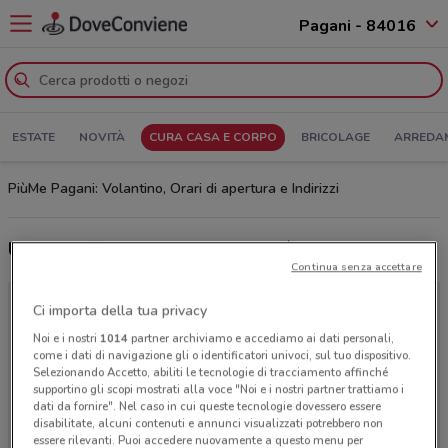
Pagani - 84016
ESTATE
NOVITÀ
CURA CASA E CORPO
BRICOLAGE
ARREDA
PiùMe Pagani: Volantino, Orari di apertura e Indirizzi
Ultime offerte del volantino PiùMe
Continua senza accettare
Ci importa della tua privacy
Noi e i nostri
1014
partner archiviamo e accediamo ai dati personali,
come i dati di navigazione gli o identificatori univoci, sul tuo dispositivo.
Selezionando Accetto, abiliti le tecnologie di tracciamento affinché
supportino gli scopi mostrati alla voce "Noi e i nostri partner trattiamo i
dati da fornire". Nel caso in cui queste tecnologie dovessero essere
disabilitate, alcuni contenuti e annunci visualizzati potrebbero non
essere rilevanti. Puoi accedere nuovamente a questo menu per