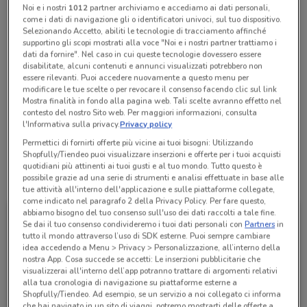
Noi e i nostri
1012
partner archiviamo e accediamo ai dati personali,
Chiama il negozio
come i dati di navigazione gli o identificatori univoci, sul tuo dispositivo.
Selezionando Accetto, abiliti le tecnologie di tracciamento affinché
supportino gli scopi mostrati alla voce "Noi e i nostri partner trattiamo i
dati da fornire". Nel caso in cui queste tecnologie dovessero essere
Aperto
disabilitate, alcuni contenuti e annunci visualizzati potrebbero non
Lunedì
Martedì
Mercoledì
09:00 / 21:00
09:00 / 21:00
09:00 / 21:00
Giovedì
09:00 / 21:00
essere rilevanti. Puoi accedere nuovamente a questo menu per
Venerdì
Sabato
Domenica
09:00 / 21:00
09:00 / 21:00
09:00 / 21:00
modificare le tue scelte o per revocare il consenso facendo clic sul link
.
Mostra finalità in fondo alla pagina web. Tali scelte avranno effetto nel
contesto del nostro Sito web. Per maggiori informazioni, consulta
l'Informativa sulla privacy.
Privacy policy
Musicar Srl - Cc Leonardo - Interno K2E
Permettici di fornirti offerte più vicine ai tuoi bisogni: Utilizzando
Shopfully/Tiendeo puoi visualizzare inserzioni e offerte per i tuoi acquisti
quotidiani più attinenti ai tuoi gusti e al tuo mondo. Tutto questo è
Tutte le promozioni di questo negozio
possibile grazie ad una serie di strumenti e analisi effettuate in base alle
tue attività all'interno dell'applicazione e sulle piattaforme collegate,
come indicato nel paragrafo 2 della Privacy Policy. Per fare questo,
abbiamo bisogno del tuo consenso sull'uso dei dati raccolti a tale fine.
Se dai il tuo consenso condivideremo i tuoi dati personali con
Partners
in
tutto il mondo attraverso l’uso di SDK esterne. Puoi sempre cambiare
idea accedendo a Menu > Privacy > Personalizzazione, all’interno della
nostra App. Cosa succede se accetti: Le inserzioni pubblicitarie che
visualizzerai all'interno dell’app potranno trattare di argomenti relativi
alla tua cronologia di navigazione su piattaforme esterne a
Shopfully/Tiendeo. Ad esempio, se un servizio a noi collegato ci informa
che hai navigato in un sito di viaggi, potremo mostrarti delle offerte a