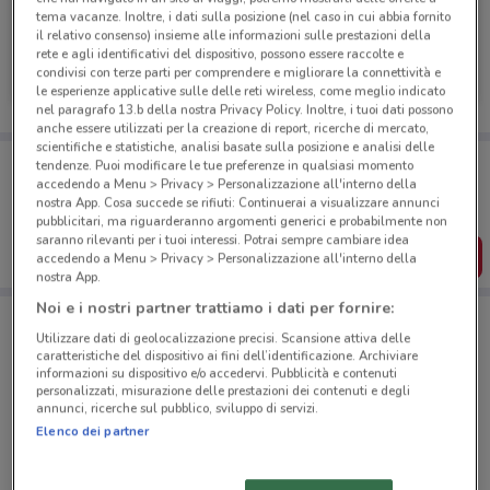
tema vacanze. Inoltre, i dati sulla posizione (nel caso in cui abbia fornito
il relativo consenso) insieme alle informazioni sulle prestazioni della
Vodafone
rete e agli identificativi del dispositivo, possono essere raccolte e
condivisi con terze parti per comprendere e migliorare la connettività e
Scade il 31/08
1.6 km
le esperienze applicative sulle delle reti wireless, come meglio indicato
nel paragrafo 13.b della nostra Privacy Policy. Inoltre, i tuoi dati possono
anche essere utilizzati per la creazione di report, ricerche di mercato,
scientifiche e statistiche, analisi basate sulla posizione e analisi delle
Porta DoveConviene sempre con te!
tendenze. Puoi modificare le tue preferenze in qualsiasi momento
Puoi trovare le migliori offerte dei negozi vicino a te,
accedendo a Menu > Privacy > Personalizzazione all'interno della
salvarle e creare la tua lista del risparmio, comodamente
nostra App. Cosa succede se rifiuti: Continuerai a visualizzare annunci
dal tuo cellulare.
pubblicitari, ma riguarderanno argomenti generici e probabilmente non
saranno rilevanti per i tuoi interessi. Potrai sempre cambiare idea
SCARICA L’APP
accedendo a Menu > Privacy > Personalizzazione all'interno della
nostra App.
Noi e i nostri partner trattiamo i dati per fornire:
Utilizzare dati di geolocalizzazione precisi. Scansione attiva delle
Negozi Vodafone a Imola
caratteristiche del dispositivo ai fini dell’identificazione. Archiviare
informazioni su dispositivo e/o accedervi. Pubblicità e contenuti
personalizzati, misurazione delle prestazioni dei contenuti e degli
annunci, ricerche sul pubblico, sviluppo di servizi.
Elenco dei partner