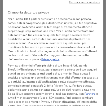
Continua senza accettare
Chiama il negozio
Ci importa della tua privacy
Noi e i nostri
1014
partner archiviamo e accediamo ai dati personali,
Chiuso
Lunedì
Martedì
Mercoledì
Giovedì
Venerdì
09:00 / 20:00
09:00 / 20:00
09:00 / 20:00
09:00 / 20:00
09:00 / 20:00
come i dati di navigazione gli o identificatori univoci, sul tuo dispositivo.
Sabato
09:00 / 20:00
Selezionando Accetto, abiliti le tecnologie di tracciamento affinché
Domenica
09:00 / 13:00
supportino gli scopi mostrati alla voce "Noi e i nostri partner trattiamo i
011 9586356
dati da fornire". Nel caso in cui queste tecnologie dovessero essere
disabilitate, alcuni contenuti e annunci visualizzati potrebbero non
essere rilevanti. Puoi accedere nuovamente a questo menu per
Visionottica Rivoli
modificare le tue scelte o per revocare il consenso facendo clic sul link
Mostra finalità in fondo alla pagina web. Tali scelte avranno effetto nel
contesto del nostro Sito web. Per maggiori informazioni, consulta
l'Informativa sulla privacy.
Privacy policy
Tutte le promozioni di questo negozio
Permettici di fornirti offerte più vicine ai tuoi bisogni: Utilizzando
Shopfully/Tiendeo puoi visualizzare inserzioni e offerte per i tuoi acquisti
quotidiani più attinenti ai tuoi gusti e al tuo mondo. Tutto questo è
possibile grazie ad una serie di strumenti e analisi effettuate in base alle
tue attività all'interno dell'applicazione e sulle piattaforme collegate,
come indicato nel paragrafo 2 della Privacy Policy. Per fare questo,
abbiamo bisogno del tuo consenso sull'uso dei dati raccolti a tale fine.
Se dai il tuo consenso condivideremo i tuoi dati personali con
Partners
in
tutto il mondo attraverso l’uso di SDK esterne. Puoi sempre cambiare
idea accedendo a Menu > Privacy > Personalizzazione, all’interno della
nostra App. Cosa succede se accetti: Le inserzioni pubblicitarie che