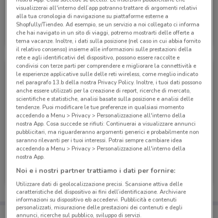
visualizzerai all'interno dell’app potranno trattare di argomenti relativi
alla tua cronologia di navigazione su piattaforme esterne a
VisionOttica
Shopfully/Tiendeo. Ad esempio, se un servizio a noi collegato ci informa
che hai navigato in un sito di viaggi, potremo mostrarti delle offerte a
Scade il 02/09
2 km
tema vacanze. Inoltre, i dati sulla posizione (nel caso in cui abbia fornito
il relativo consenso) insieme alle informazioni sulle prestazioni della
rete e agli identificativi del dispositivo, possono essere raccolte e
condivisi con terze parti per comprendere e migliorare la connettività e
le esperienze applicative sulle delle reti wireless, come meglio indicato
nel paragrafo 13.b della nostra Privacy Policy. Inoltre, i tuoi dati possono
anche essere utilizzati per la creazione di report, ricerche di mercato,
scientifiche e statistiche, analisi basate sulla posizione e analisi delle
tendenze. Puoi modificare le tue preferenze in qualsiasi momento
accedendo a Menu > Privacy > Personalizzazione all'interno della
nostra App. Cosa succede se rifiuti: Continuerai a visualizzare annunci
pubblicitari, ma riguarderanno argomenti generici e probabilmente non
saranno rilevanti per i tuoi interessi. Potrai sempre cambiare idea
accedendo a Menu > Privacy > Personalizzazione all'interno della
nostra App.
VisionOttica
VisionOttica
Noi e i nostri partner trattiamo i dati per fornire:
Scade il 30/09
2 km
Scade il 31/08
2 km
Utilizzare dati di geolocalizzazione precisi. Scansione attiva delle
caratteristiche del dispositivo ai fini dell’identificazione. Archiviare
informazioni su dispositivo e/o accedervi. Pubblicità e contenuti
personalizzati, misurazione delle prestazioni dei contenuti e degli
Porta DoveConviene sempre con te!
annunci, ricerche sul pubblico, sviluppo di servizi.