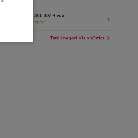
12.8 km
zi.
Corso Susa, 301-307 Rivoli
13.7 km
APERTO
Tutti i negozi VisionOttica