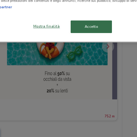
delle prestazioni dei contenuti e degli annunci, ricerche sul pubblico, sviluppo di servi
partner
Mostra finalità
Accetto
752 m