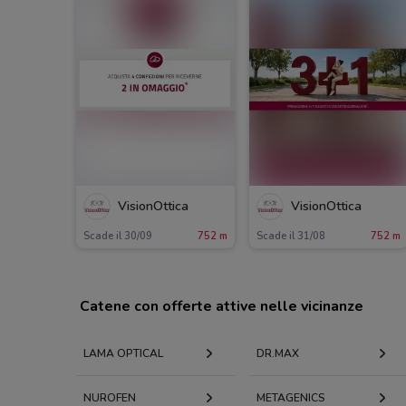
VisionOttica
VisionOttica
Scade il 30/09
752 m
Scade il 31/08
752 m
Catene con offerte attive nelle vicinanze
LAMA OPTICAL
DR.MAX
NUROFEN
METAGENICS