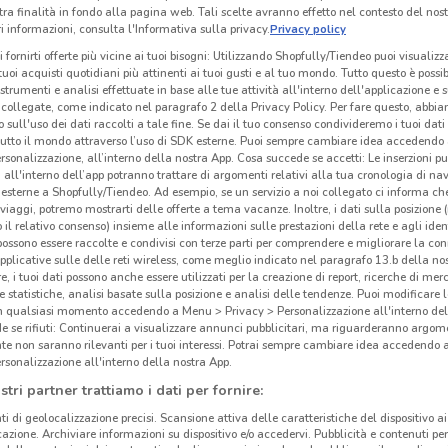
tra finalità in fondo alla pagina web. Tali scelte avranno effetto nel contesto del nost
 informazioni, consulta l'Informativa sulla privacy.
Privacy policy
i fornirti offerte più vicine ai tuoi bisogni: Utilizzando Shopfully/Tiendeo puoi visualizz
i tuoi acquisti quotidiani più attinenti ai tuoi gusti e al tuo mondo. Tutto questo è possi
 strumenti e analisi effettuate in base alle tue attività all'interno dell'applicazione e 
collegate, come indicato nel paragrafo 2 della Privacy Policy. Per fare questo, abbi
 sull'uso dei dati raccolti a tale fine. Se dai il tuo consenso condivideremo i tuoi dati
tutto il mondo attraverso l’uso di SDK esterne. Puoi sempre cambiare idea accedend
rsonalizzazione, all’interno della nostra App. Cosa succede se accetti: Le inserzioni pu
i all'interno dell’app potranno trattare di argomenti relativi alla tua cronologia di na
esterne a Shopfully/Tiendeo. Ad esempio, se un servizio a noi collegato ci informa ch
i viaggi, potremo mostrarti delle offerte a tema vacanze. Inoltre, i dati sulla posizione 
o il relativo consenso) insieme alle informazioni sulle prestazioni della rete e agli ident
 possono essere raccolte e condivisi con terze parti per comprendere e migliorare la conn
pplicative sulle delle reti wireless, come meglio indicato nel paragrafo 13.b della no
re, i tuoi dati possono anche essere utilizzati per la creazione di report, ricerche di mer
 e statistiche, analisi basate sulla posizione e analisi delle tendenze. Puoi modificare l
in qualsiasi momento accedendo a Menu > Privacy > Personalizzazione all'interno del
 se rifiuti: Continuerai a visualizzare annunci pubblicitari, ma riguarderanno argome
te non saranno rilevanti per i tuoi interessi. Potrai sempre cambiare idea accedendo
rsonalizzazione all'interno della nostra App.
stri partner trattiamo i dati per fornire:
ti di geolocalizzazione precisi. Scansione attiva delle caratteristiche del dispositivo ai 
icazione. Archiviare informazioni su dispositivo e/o accedervi. Pubblicità e contenuti per