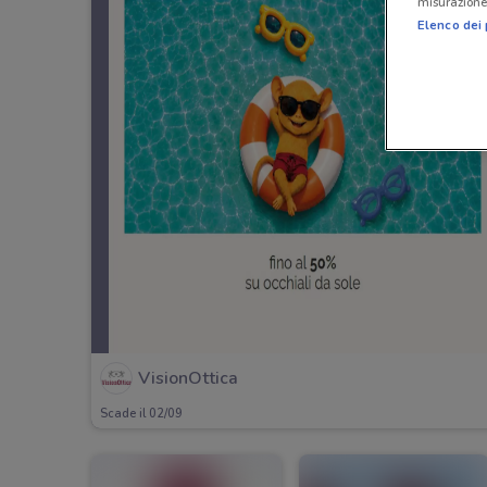
misurazione 
Elenco dei 
VisionOttica
Scade il 02/09