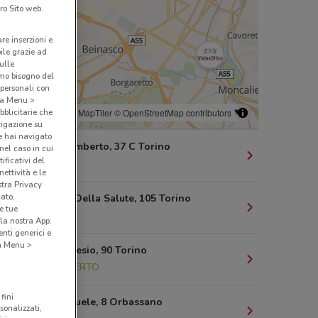
ro Sito web.
are inserzioni e
bile grazie ad
sulle
amo bisogno del
 personali con
o a Menu >
bblicitarie che
© MapTiler
© OpenStreetMap contributors
vigazione su
e hai navigato
Corso Re Umberto, 37 C Torino
(nel caso in cui
ificativi del
752 m
ettività e le
stra Privacy
cato,
Via Chiesa Della Salute, 105 Torino
e tue
3.8 km
la nostra App.
nti generici e
 a Menu >
Corso B Telesio, 90 Torino
3.9 km
APERTO
fini
Via V Emanuele, 8 Orbassano
sonalizzati,