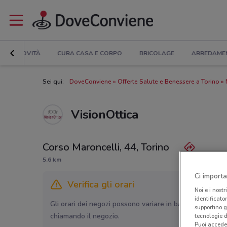
NOVITÀ
CURA CASA E CORPO
BRICOLAGE
ARREDAME
Sei qui:
DoveConviene
Offerte Salute e Benessere a Torino
VisionOttica
Corso Maroncelli, 44, Torino
5.6 km
Ci importa
Verifica gli orari
Noi e i nostr
identificato
Gli orari dei negozi possono variare in base agli ultimi 
supportino g
chiamando il negozio.
tecnologie d
Puoi accede