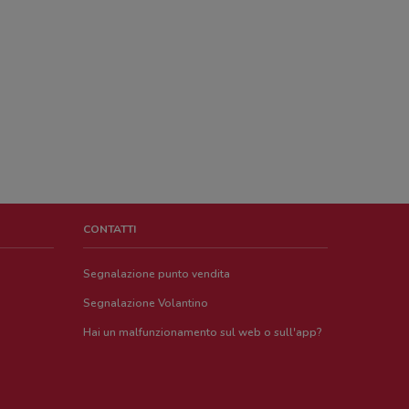
CONTATTI
Segnalazione punto vendita
Segnalazione Volantino
Hai un malfunzionamento sul web o sull'app?