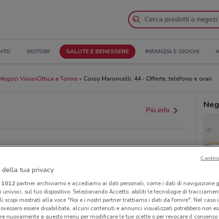
NTO
MOTORI
SALUTE E BENESSERE
INFANZIA E GIOCHI
A
Negozi VisionOttica a Torino
Corso Maroncelli, 44 - Offerte, telefono e orari
Nego
Più info
Contin
 della tua privacy
i
1012
partner archiviamo e accediamo ai dati personali, come i dati di navigazione g
ri univoci, sul tuo dispositivo. Selezionando Accetto, abiliti le tecnologie di tracciame
provvedimenti regionali o nazionali. Verifica l’accuratezza
li scopi mostrati alla voce "Noi e i nostri partner trattiamo i dati da fornire". Nel caso 
ovessero essere disabilitate, alcuni contenuti e annunci visualizzati potrebbero non ess
re nuovamente a questo menu per modificare le tue scelte o per revocare il consenso