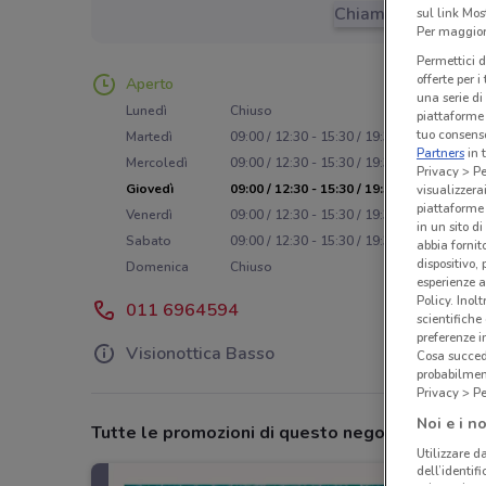
Chiama il negozio
sul link Mos
Per maggiori
Permettici d
offerte per 
Aperto
una serie di
Lunedì
Chiuso
piattaforme 
tuo consenso
Martedì
09:00 / 12:30 - 15:30 / 19:30
Partners
in 
Mercoledì
09:00 / 12:30 - 15:30 / 19:30
Privacy > Pe
Giovedì
09:00 / 12:30 - 15:30 / 19:30
visualizzera
piattaforme 
Venerdì
09:00 / 12:30 - 15:30 / 19:30
in un sito d
Sabato
09:00 / 12:30 - 15:30 / 19:30
abbia fornit
dispositivo,
Domenica
Chiuso
esperienze a
Policy. Inolt
011 6964594
scientifiche
preferenze 
Visionottica Basso
Cosa succede
probabilmen
Privacy > Pe
Noi e i no
Tutte le promozioni di questo negozio
Utilizzare da
dell’identif