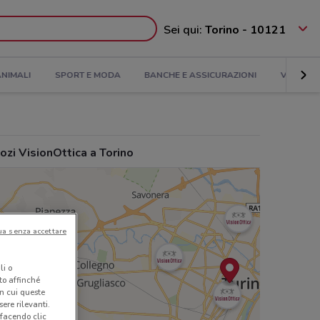
Sei qui:
Torino - 10121
NIMALI
SPORT E MODA
BANCHE E ASSICURAZIONI
VIAGGI
zi VisionOttica a Torino
ua senza accettare
li o
nto affinché
in cui queste
ere rilevanti.
 facendo clic