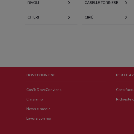
RIVOLI
CASELLE TORINESE
CHIERI
CIRIÈ
DOVECONVIENE
PER LE A
Cos'è DoveConviene
Cosa facc
Chi siamo
Richieste 
News e media
Lavora con noi