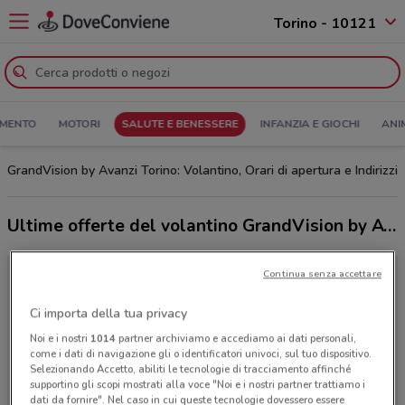
Torino - 10121
MENTO
MOTORI
SALUTE E BENESSERE
INFANZIA E GIOCHI
ANI
GrandVision by Avanzi Torino: Volantino, Orari di apertura e Indirizzi
Ultime offerte del volantino GrandVision by Avanzi
Continua senza accettare
Ci importa della tua privacy
Noi e i nostri
1014
partner archiviamo e accediamo ai dati personali,
come i dati di navigazione gli o identificatori univoci, sul tuo dispositivo.
Selezionando Accetto, abiliti le tecnologie di tracciamento affinché
supportino gli scopi mostrati alla voce "Noi e i nostri partner trattiamo i
dati da fornire". Nel caso in cui queste tecnologie dovessero essere