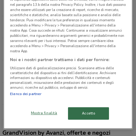
Via Garibaldi, 10 Torino
nel paragrafo 13.b della nostra Privacy Policy. Inoltre, i tuoi dati possono
786 m
APERTO
anche essere utilizzati per la creazione di report, ricerche di mercato,
scientifiche e statistiche, analisi basate sulla posizione e analisi delle
tendenze. Puoi modificare le tue preferenze in qualsiasi momento
Corso Racconigi, 186 Torino
accedendo a Menu > Privacy > Personalizzazione all'interno della
2.4 km
CHIUSO
nostra App. Cosa succede se rifiuti: Continuerai a visualizzare annunci
pubblicitari, ma riguarderanno argomenti generici e probabilmente non
saranno rilevanti per i tuoi interessi. Potrai sempre cambiare idea
Via Chiesa Della Salute, 15 Bis Torino
accedendo a Menu > Privacy > Personalizzazione all'interno della
nostra App.
2.9 km
APERTO
Noi e i nostri partner trattiamo i dati per fornire:
Corso Giulio Cesare, 101/A Torino
Utilizzare dati di geolocalizzazione precisi. Scansione attiva delle
caratteristiche del dispositivo ai fini dell’identificazione. Archiviare
3 km
CHIUSO
informazioni su dispositivo e/o accedervi. Pubblicità e contenuti
personalizzati, misurazione delle prestazioni dei contenuti e degli
annunci, ricerche sul pubblico, sviluppo di servizi.
Corso Francia, 387 Bis C Torino
Elenco dei partner
5.2 km
CHIUSO
Tutti i negozi GrandVision by Avanzi
Mostra finalità
Accetto
GrandVision by Avanzi, offerte e negozi