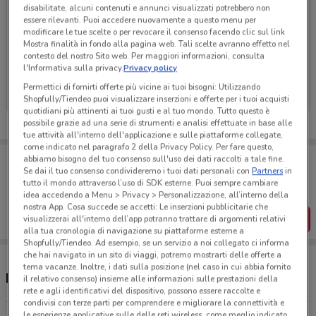
disabilitate, alcuni contenuti e annunci visualizzati potrebbero non
essere rilevanti. Puoi accedere nuovamente a questo menu per
modificare le tue scelte o per revocare il consenso facendo clic sul link
Mostra finalità in fondo alla pagina web. Tali scelte avranno effetto nel
Ci dispiace, al momento non abbiamo pubblicato
contesto del nostro Sito web. Per maggiori informazioni, consulta
l'Informativa sulla privacy.
Privacy policy
volantini nella tua zona. Riprova più tardi.
Permettici di fornirti offerte più vicine ai tuoi bisogni: Utilizzando
Shopfully/Tiendeo puoi visualizzare inserzioni e offerte per i tuoi acquisti
quotidiani più attinenti ai tuoi gusti e al tuo mondo. Tutto questo è
possibile grazie ad una serie di strumenti e analisi effettuate in base alle
tue attività all'interno dell'applicazione e sulle piattaforme collegate,
come indicato nel paragrafo 2 della Privacy Policy. Per fare questo,
Porta DoveConviene sempre con te!
abbiamo bisogno del tuo consenso sull'uso dei dati raccolti a tale fine.
Puoi trovare le migliori offerte dei negozi vicino a te,
Se dai il tuo consenso condivideremo i tuoi dati personali con
Partners
in
salvarle e creare la tua lista del risparmio, comodamente
tutto il mondo attraverso l’uso di SDK esterne. Puoi sempre cambiare
dal tuo cellulare.
idea accedendo a Menu > Privacy > Personalizzazione, all’interno della
nostra App. Cosa succede se accetti: Le inserzioni pubblicitarie che
SCARICA L’APP
visualizzerai all'interno dell’app potranno trattare di argomenti relativi
alla tua cronologia di navigazione su piattaforme esterne a
Shopfully/Tiendeo. Ad esempio, se un servizio a noi collegato ci informa
che hai navigato in un sito di viaggi, potremo mostrarti delle offerte a
tema vacanze. Inoltre, i dati sulla posizione (nel caso in cui abbia fornito
Negozi GrandVision by Avanzi a Torino
il relativo consenso) insieme alle informazioni sulle prestazioni della
rete e agli identificativi del dispositivo, possono essere raccolte e
condivisi con terze parti per comprendere e migliorare la connettività e
le esperienze applicative sulle delle reti wireless, come meglio indicato