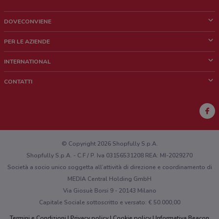
DOVECONVIENE
Cos'è DoveConviene
PER LE AZIENDE
Chi siamo
Cosa facciamo
INTERNATIONAL
News e media
Richieste commerciali e marketing
Brazil
CONTATTI
Lavora con noi
Mexico
Segnalazione punto vendita
France
Segnalazione Volantino
Australia
Hai un malfunzionamento sul web o sull'app?
New Zealand
© Copyright 2026 Shopfully S.p.A.
Shopfully S.p.A. - C.F / P. Iva 03156531208 REA: MI-2029270
Società a socio unico soggetta all’attività di direzione e coordinamento di
MEDIA Central Holding GmbH
Via Giosuè Borsi 9 - 20143 Milano
Capitale Sociale sottoscritto e versato: € 50.000,00
Termini e Condizioni
Privacy policy
Cookie policy
Informativa Beacon