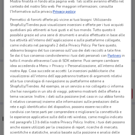
Mostra finalità in fondo alla pagina web. Tali scelte avranno effetto nel
contesto del nostro Sito web. Per maggiori informazioni, consulta
l'Informativa sulla privacy.
Privacy policy
Permettici di fornirti offerte più vicine ai tuoi bisogni: Utilizzando
Ci dispiace, al momento non abbiamo pubblicato
Shopfully/Tiendeo puoi visualizzare inserzioni e offerte per i tuoi acquisti
quotidiani più attinenti ai tuoi gusti e al tuo mondo. Tutto questo è
volantini nella tua zona. Riprova più tardi.
possibile grazie ad una serie di strumenti e analisi effettuate in base alle
tue attività all'interno dell'applicazione e sulle piattaforme collegate,
come indicato nel paragrafo 2 della Privacy Policy. Per fare questo,
abbiamo bisogno del tuo consenso sull'uso dei dati raccolti a tale fine.
Se dai il tuo consenso condivideremo i tuoi dati personali con
Partners
in
tutto il mondo attraverso l’uso di SDK esterne. Puoi sempre cambiare
idea accedendo a Menu > Privacy > Personalizzazione, all’interno della
Porta DoveConviene sempre con te!
nostra App. Cosa succede se accetti: Le inserzioni pubblicitarie che
Puoi trovare le migliori offerte dei negozi vicino a te,
visualizzerai all'interno dell’app potranno trattare di argomenti relativi
salvarle e creare la tua lista del risparmio, comodamente
alla tua cronologia di navigazione su piattaforme esterne a
dal tuo cellulare.
Shopfully/Tiendeo. Ad esempio, se un servizio a noi collegato ci informa
che hai navigato in un sito di viaggi, potremo mostrarti delle offerte a
SCARICA L’APP
tema vacanze. Inoltre, i dati sulla posizione (nel caso in cui abbia fornito
il relativo consenso) insieme alle informazioni sulle prestazioni della
rete e agli identificativi del dispositivo, possono essere raccolte e
condivisi con terze parti per comprendere e migliorare la connettività e
le esperienze applicative sulle delle reti wireless, come meglio indicato
Negozi Alphega Farmacia a Rivoli
nel paragrafo 13.b della nostra Privacy Policy. Inoltre, i tuoi dati possono
anche essere utilizzati per la creazione di report, ricerche di mercato,
scientifiche e statistiche, analisi basate sulla posizione e analisi delle