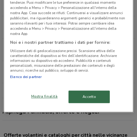
Via Lupo, 65 Grugliasco
tendenze. Puoi modificare le tue preferenze in qualsiasi momento
accedendo a Menu > Privacy > Personalizzazione all'interno della
4.6 km
nostra App. Cosa succede se rifiuti: Continuerai a visualizzare annunci
pubblicitari, ma riguarderanno argomenti generici e probabilmente non
Via Maria Vittoria, 3 Torino
saranno rilevanti per i tuoi interessi. Potrai sempre cambiare idea
accedendo a Menu > Privacy > Personalizzazione all'interno della
12.9 km
APERTO
nostra App.
Noi e i nostri partner trattiamo i dati per fornire:
Corso Taranto, 15 Torino
Utilizzare dati di geolocalizzazione precisi. Scansione attiva delle
14.7 km
APERTO
caratteristiche del dispositivo ai fini dell’identificazione. Archiviare
informazioni su dispositivo e/o accedervi. Pubblicità e contenuti
personalizzati, misurazione delle prestazioni dei contenuti e degli
Via Martiri della Libertà, 4 La Loggia
annunci, ricerche sul pubblico, sviluppo di servizi.
17.1 km
Elenco dei partner
Tutti i negozi Alphega Farmacia
Mostra finalità
Accetto
Alphega Farmacia, offerte e negozi
Offerte volantini e cataloghi per città nelle vicinanze