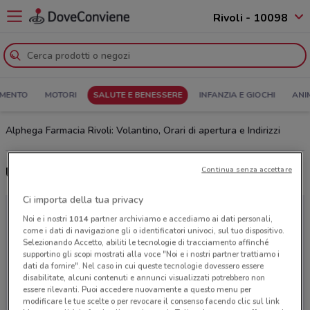
Rivoli - 10098
MENTO
MOTORI
SALUTE E BENESSERE
INFANZIA E GIOCHI
ANI
Alphega Farmacia Rivoli: Volantino, Orari di apertura e Indirizzi
Ultime offerte del volantino Alphega Farmacia
Continua senza accettare
Ci importa della tua privacy
Noi e i nostri
1014
partner archiviamo e accediamo ai dati personali,
come i dati di navigazione gli o identificatori univoci, sul tuo dispositivo.
Selezionando Accetto, abiliti le tecnologie di tracciamento affinché
supportino gli scopi mostrati alla voce "Noi e i nostri partner trattiamo i
dati da fornire". Nel caso in cui queste tecnologie dovessero essere
disabilitate, alcuni contenuti e annunci visualizzati potrebbero non
essere rilevanti. Puoi accedere nuovamente a questo menu per
modificare le tue scelte o per revocare il consenso facendo clic sul link