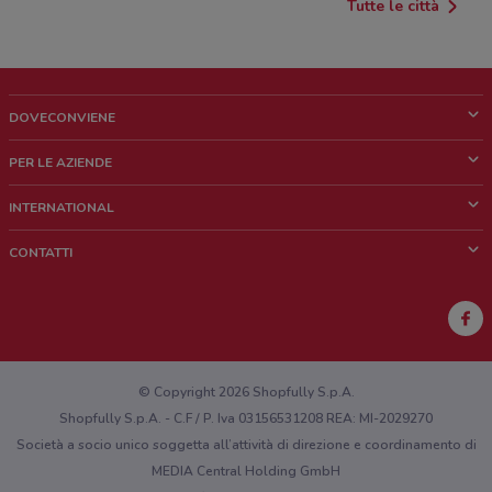
Tutte le città
DOVECONVIENE
Cos'è DoveConviene
PER LE AZIENDE
Chi siamo
Cosa facciamo
INTERNATIONAL
News e media
Richieste commerciali e marketing
Brazil
CONTATTI
Lavora con noi
Mexico
Segnalazione punto vendita
France
Segnalazione Volantino
Australia
Hai un malfunzionamento sul web o sull'app?
New Zealand
© Copyright 2026 Shopfully S.p.A.
Shopfully S.p.A. - C.F / P. Iva 03156531208 REA: MI-2029270
Società a socio unico soggetta all’attività di direzione e coordinamento di
MEDIA Central Holding GmbH