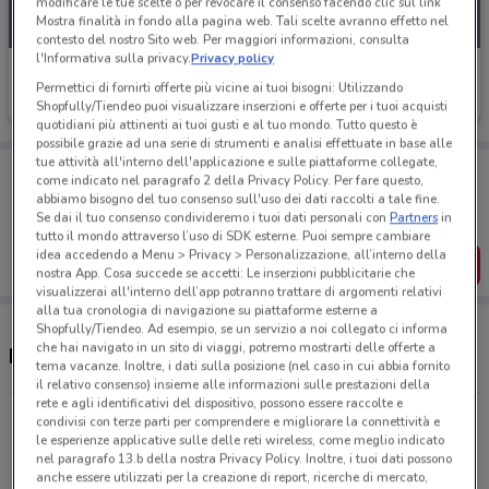
modificare le tue scelte o per revocare il consenso facendo clic sul link
Mostra finalità in fondo alla pagina web. Tali scelte avranno effetto nel
contesto del nostro Sito web. Per maggiori informazioni, consulta
l'Informativa sulla privacy.
Privacy policy
GrandVision by Optissimo
Permettici di fornirti offerte più vicine ai tuoi bisogni: Utilizzando
Scade il 31/12
7.7 km
Shopfully/Tiendeo puoi visualizzare inserzioni e offerte per i tuoi acquisti
quotidiani più attinenti ai tuoi gusti e al tuo mondo. Tutto questo è
possibile grazie ad una serie di strumenti e analisi effettuate in base alle
tue attività all'interno dell'applicazione e sulle piattaforme collegate,
Porta DoveConviene sempre con te!
come indicato nel paragrafo 2 della Privacy Policy. Per fare questo,
Puoi trovare le migliori offerte dei negozi vicino a te,
abbiamo bisogno del tuo consenso sull'uso dei dati raccolti a tale fine.
salvarle e creare la tua lista del risparmio, comodamente
Se dai il tuo consenso condivideremo i tuoi dati personali con
Partners
in
dal tuo cellulare.
tutto il mondo attraverso l’uso di SDK esterne. Puoi sempre cambiare
idea accedendo a Menu > Privacy > Personalizzazione, all’interno della
SCARICA L’APP
nostra App. Cosa succede se accetti: Le inserzioni pubblicitarie che
visualizzerai all'interno dell’app potranno trattare di argomenti relativi
alla tua cronologia di navigazione su piattaforme esterne a
Shopfully/Tiendeo. Ad esempio, se un servizio a noi collegato ci informa
che hai navigato in un sito di viaggi, potremo mostrarti delle offerte a
Negozi GrandVision by Optissimo a Rivoli
tema vacanze. Inoltre, i dati sulla posizione (nel caso in cui abbia fornito
il relativo consenso) insieme alle informazioni sulle prestazioni della
rete e agli identificativi del dispositivo, possono essere raccolte e
Strada Torino, 34/36 Beinasco
condivisi con terze parti per comprendere e migliorare la connettività e
le esperienze applicative sulle delle reti wireless, come meglio indicato
7.7 km
CHIUSO
nel paragrafo 13.b della nostra Privacy Policy. Inoltre, i tuoi dati possono
anche essere utilizzati per la creazione di report, ricerche di mercato,