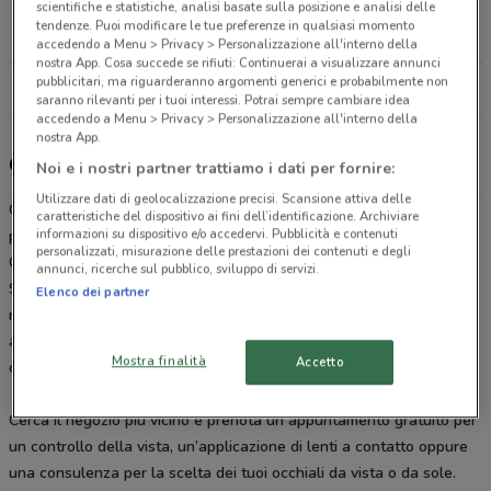
scientifiche e statistiche, analisi basate sulla posizione e analisi delle
Via Battitore, 100 Ciriè
tendenze. Puoi modificare le tue preferenze in qualsiasi momento
19 km
CHIUSO
accedendo a Menu > Privacy > Personalizzazione all'interno della
nostra App. Cosa succede se rifiuti: Continuerai a visualizzare annunci
pubblicitari, ma riguarderanno argomenti generici e probabilmente non
Tutti i negozi GrandVision by Optissimo
saranno rilevanti per i tuoi interessi. Potrai sempre cambiare idea
accedendo a Menu > Privacy > Personalizzazione all'interno della
nostra App.
GrandVision by Optissimo, offerte e negozi
Noi e i nostri partner trattiamo i dati per fornire:
Utilizzare dati di geolocalizzazione precisi. Scansione attiva delle
GrandVision, retailer internazionale nel settore dell’ottica, è
caratteristiche del dispositivo ai fini dell’identificazione. Archiviare
informazioni su dispositivo e/o accedervi. Pubblicità e contenuti
presente in Italia con oltre 400 negozi ad insegna Avanzi,
personalizzati, misurazione delle prestazioni dei contenuti e degli
Optissimo, GrandVision by Avanzi, GrandVision by Optissimo e
annunci, ricerche sul pubblico, sviluppo di servizi.
Solaris, per offrirti soluzioni visive di qualità a prezzi accessibili. I
Elenco dei partner
nostri ottici sono lieti di accoglierti in negozio per dedicarti
assistenza nella scelta di occhiali da vista e da sole, lenti a
Mostra finalità
Accetto
contatto e accessori.
Cerca il negozio più vicino e prenota un appuntamento gratuito per
un controllo della vista, un’applicazione di lenti a contatto oppure
una consulenza per la scelta dei tuoi occhiali da vista o da sole.