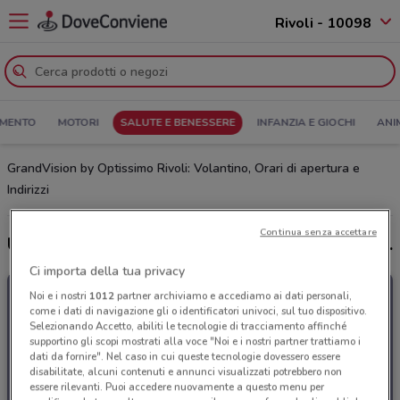
Rivoli - 10098
MENTO
MOTORI
SALUTE E BENESSERE
INFANZIA E GIOCHI
ANI
GrandVision by Optissimo Rivoli: Volantino, Orari di apertura e
Indirizzi
Continua senza accettare
Ultime offerte del volantino GrandVision by Optissimo
Ci importa della tua privacy
Noi e i nostri
1012
partner archiviamo e accediamo ai dati personali,
come i dati di navigazione gli o identificatori univoci, sul tuo dispositivo.
Selezionando Accetto, abiliti le tecnologie di tracciamento affinché
supportino gli scopi mostrati alla voce "Noi e i nostri partner trattiamo i
dati da fornire". Nel caso in cui queste tecnologie dovessero essere
disabilitate, alcuni contenuti e annunci visualizzati potrebbero non
essere rilevanti. Puoi accedere nuovamente a questo menu per