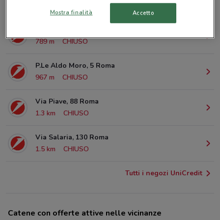
587 m
CHIUSO
Mostra finalità
Accetto
V.Le Del Policlinico, 155 Roma
789 m
CHIUSO
P.Le Aldo Moro, 5 Roma
967 m
CHIUSO
Via Piave, 88 Roma
1.3 km
CHIUSO
Via Salaria, 130 Roma
1.5 km
CHIUSO
Tutti i negozi UniCredit
Catene con offerte attive nelle vicinanze