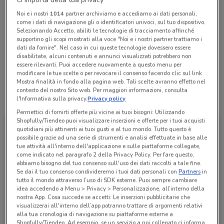
Chiama il negozio
Noi e i nostri
1014
partner archiviamo e accediamo ai dati personali,
come i dati di navigazione gli o identificatori univoci, sul tuo dispositivo.
Selezionando Accetto, abiliti le tecnologie di tracciamento affinché
Lunedì
Martedì
Mercoledì
Giovedì
Venerdì
Sabato
08:25 / 13:35 - 14:30 / 15:50
08:25 / 13:35 - 14:30 / 15:50
08:25 / 13:35 - 14:30 / 15:50
08:25 / 13:35 - 14:30 / 15:50
08:25 / 13:35 - 14:30 / 15:50
Chiuso
supportino gli scopi mostrati alla voce "Noi e i nostri partner trattiamo i
Domenica
Chiuso
dati da fornire". Nel caso in cui queste tecnologie dovessero essere
disabilitate, alcuni contenuti e annunci visualizzati potrebbero non
0687824600
essere rilevanti. Puoi accedere nuovamente a questo menu per
modificare le tue scelte o per revocare il consenso facendo clic sul link
Mostra finalità in fondo alla pagina web. Tali scelte avranno effetto nel
contesto del nostro Sito web. Per maggiori informazioni, consulta
Tutte le promozioni di questo negozio
l'Informativa sulla privacy.
Privacy policy
Permettici di fornirti offerte più vicine ai tuoi bisogni: Utilizzando
Shopfully/Tiendeo puoi visualizzare inserzioni e offerte per i tuoi acquisti
quotidiani più attinenti ai tuoi gusti e al tuo mondo. Tutto questo è
possibile grazie ad una serie di strumenti e analisi effettuate in base alle
tue attività all'interno dell'applicazione e sulle piattaforme collegate,
come indicato nel paragrafo 2 della Privacy Policy. Per fare questo,
abbiamo bisogno del tuo consenso sull'uso dei dati raccolti a tale fine.
Se dai il tuo consenso condivideremo i tuoi dati personali con
Partners
in
tutto il mondo attraverso l’uso di SDK esterne. Puoi sempre cambiare
idea accedendo a Menu > Privacy > Personalizzazione, all’interno della
nostra App. Cosa succede se accetti: Le inserzioni pubblicitarie che
visualizzerai all'interno dell’app potranno trattare di argomenti relativi
alla tua cronologia di navigazione su piattaforme esterne a
UniCredit
Shopfully/Tiendeo. Ad esempio, se un servizio a noi collegato ci informa