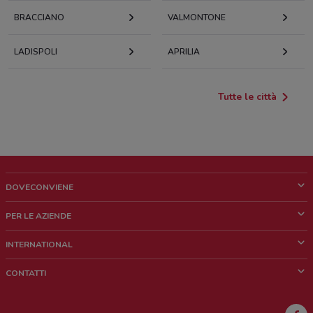
BRACCIANO
VALMONTONE
LADISPOLI
APRILIA
Tutte le città
DOVECONVIENE
Cos'è DoveConviene
PER LE AZIENDE
Chi siamo
Cosa facciamo
INTERNATIONAL
News e media
Richieste commerciali e marketing
Brazil
CONTATTI
Lavora con noi
Mexico
Segnalazione punto vendita
France