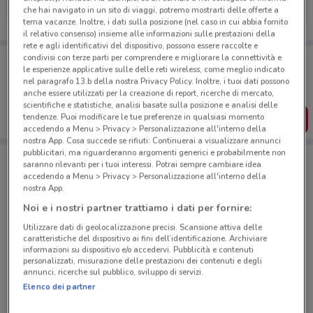
che hai navigato in un sito di viaggi, potremo mostrarti delle offerte a
Scade il 31/08
588 m
tema vacanze. Inoltre, i dati sulla posizione (nel caso in cui abbia fornito
il relativo consenso) insieme alle informazioni sulle prestazioni della
rete e agli identificativi del dispositivo, possono essere raccolte e
Porta DoveConviene sempre con te!
condivisi con terze parti per comprendere e migliorare la connettività e
le esperienze applicative sulle delle reti wireless, come meglio indicato
Puoi trovare le migliori offerte dei negozi vicino a te,
nel paragrafo 13.b della nostra Privacy Policy. Inoltre, i tuoi dati possono
salvarle e creare la tua lista del risparmio, comodamente
dal tuo cellulare.
anche essere utilizzati per la creazione di report, ricerche di mercato,
scientifiche e statistiche, analisi basate sulla posizione e analisi delle
tendenze. Puoi modificare le tue preferenze in qualsiasi momento
SCARICA L’APP
accedendo a Menu > Privacy > Personalizzazione all'interno della
nostra App. Cosa succede se rifiuti: Continuerai a visualizzare annunci
pubblicitari, ma riguarderanno argomenti generici e probabilmente non
saranno rilevanti per i tuoi interessi. Potrai sempre cambiare idea
Negozi UniCredit a Roma
accedendo a Menu > Privacy > Personalizzazione all'interno della
nostra App.
Noi e i nostri partner trattiamo i dati per fornire:
Utilizzare dati di geolocalizzazione precisi. Scansione attiva delle
caratteristiche del dispositivo ai fini dell’identificazione. Archiviare
informazioni su dispositivo e/o accedervi. Pubblicità e contenuti
personalizzati, misurazione delle prestazioni dei contenuti e degli
© MapTiler
© OpenStreetMap contributors
annunci, ricerche sul pubblico, sviluppo di servizi.
Elenco dei partner
Via Nomentana, 38 Roma