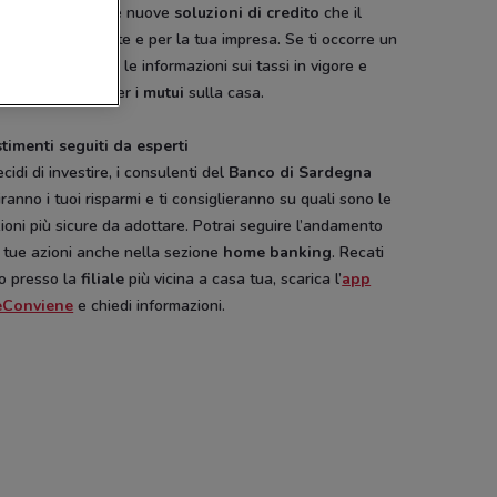
illustrate tutte le nuove
soluzioni di credito
che il
o ha ideato per te e per la tua impresa. Se ti occorre un
tito
troverai tutte le informazioni sui tassi in vigore e
 opzioni anche per i
mutui
sulla casa.
 Conad
Conad City
Euronics
Action
timenti seguiti da esperti
cidi di investire, i consulenti del
Banco di Sardegna
ranno i tuoi risparmi e ti consiglieranno su quali sono le
ioni più sicure da adottare. Potrai seguire l’andamento
 tue azioni anche nella sezione
home banking
. Recati
to presso la
filiale
più vicina a casa tua, scarica l’
app
eConviene
e chiedi informazioni.
Cam
Cam
Disney