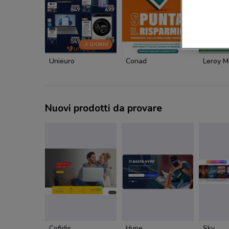
-3 GIORNI
Unieuro
Conad
Leroy M
Nuovi prodotti da provare
Cofidis
Hype
Sky