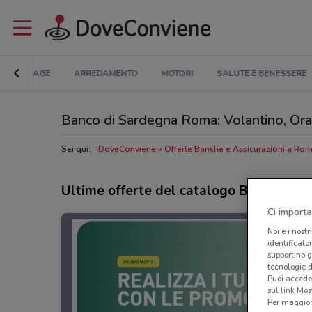
BRICOLAGE
ARREDAMENTO
MOTORI
SALUTE E BENESSERE
Banco di Sardegna Roma: Volantino, Orari
Sei qui:
DoveConviene
Offerte Banche e Assicurazioni a Ro
Ultime offerte del catalogo Banco di S
Ci importa
Noi e i nostr
identificato
supportino g
tecnologie d
Puoi accede
sul link Mos
Per maggiori