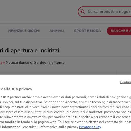
INFANZIA E GIOCHI
ANIMALI
SPORT E MODA
BANCHE E 
 di apertura e Indirizzi
ma
Negozi Banco di Sardegna a Roma
ardegna
Neg
Contin
 della tua privacy
i
1012
partner archiviamo e accediamo ai dati personali, come i dati di navigazione g
ri univoci, sul tuo dispositivo. Selezionando Accetto, abiliti le tecnologie di tracciame
li scopi mostrati alla voce "Noi e i nostri partner trattiamo i dati da fornire". Nel caso 
ovessero essere disabilitate, alcuni contenuti e annunci visualizzati potrebbero non ess
re nuovamente a questo menu per modificare le tue scelte o per revocare il consenso
tra finalità in fondo alla pagina web. Tali scelte avranno effetto nel contesto del nost
 informazioni, consulta l'Informativa sulla privacy.
Privacy policy