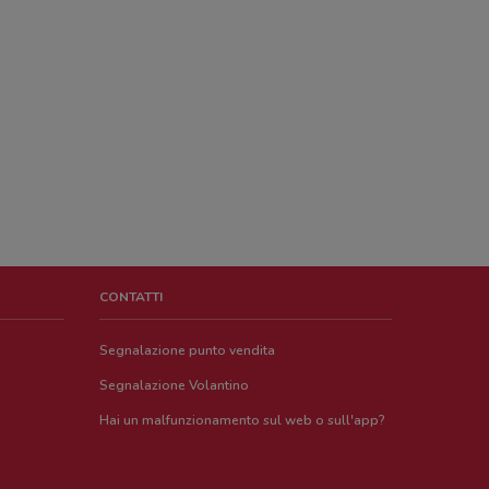
CONTATTI
Segnalazione punto vendita
Segnalazione Volantino
Hai un malfunzionamento sul web o sull'app?