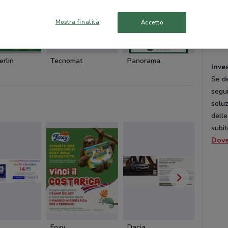
sono 
grupp
Mostra finalità
Accetto
pres
tante
NUOVO
erlin
Tecnomat
Panorama
Spazio
Inves
Se de
segui
soluz
delle
subi
Dov
Foxy
Dacia
Pali