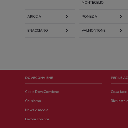
MONTECELIO
ARICCIA
POMEZIA
BRACCIANO
VALMONTONE
DOVECONVIENE
PER LE A
Cos'è DoveConviene
Cosa facc
Chi siamo
Richieste 
News e media
Lavora con noi