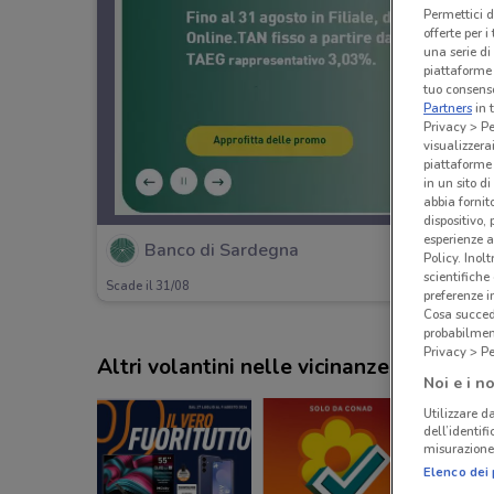
Permettici d
offerte per 
una serie di
piattaforme 
tuo consenso
Partners
in 
Privacy > Pe
visualizzera
piattaforme 
in un sito d
abbia fornit
dispositivo,
esperienze a
Banco di Sardegna
Policy. Inolt
scientifiche
Scade il 31/08
preferenze 
Cosa succede
probabilmen
Privacy > Pe
Altri volantini nelle vicinanze
Noi e i no
Utilizzare da
dell’identif
misurazione 
Elenco dei 