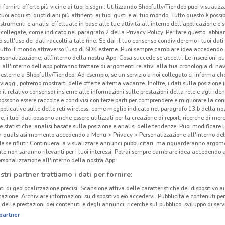
i fornirti offerte più vicine ai tuoi bisogni: Utilizzando Shopfully/Tiendeo puoi visualizz
i tuoi acquisti quotidiani più attinenti ai tuoi gusti e al tuo mondo. Tutto questo è possi
 strumenti e analisi effettuate in base alle tue attività all'interno dell'applicazione e 
collegate, come indicato nel paragrafo 2 della Privacy Policy. Per fare questo, abbi
 sull'uso dei dati raccolti a tale fine. Se dai il tuo consenso condivideremo i tuoi dati
tutto il mondo attraverso l’uso di SDK esterne. Puoi sempre cambiare idea accedend
rsonalizzazione, all’interno della nostra App. Cosa succede se accetti: Le inserzioni pu
i all'interno dell’app potranno trattare di argomenti relativi alla tua cronologia di na
esterne a Shopfully/Tiendeo. Ad esempio, se un servizio a noi collegato ci informa ch
i viaggi, potremo mostrarti delle offerte a tema vacanze. Inoltre, i dati sulla posizione 
Ban
o il relativo consenso) insieme alle informazioni sulle prestazioni della rete e agli ident
 possono essere raccolte e condivisi con terze parti per comprendere e migliorare la conn
pplicative sulle delle reti wireless, come meglio indicato nel paragrafo 13.b della no
Banc
re, i tuoi dati possono anche essere utilizzati per la creazione di report, ricerche di mer
grup
 e statistiche, analisi basate sulla posizione e analisi delle tendenze. Puoi modificare l
1.8 km
profe
in qualsiasi momento accedendo a Menu > Privacy > Personalizzazione all'interno del
 se rifiuti: Continuerai a visualizzare annunci pubblicitari, ma riguarderanno argome
forte
te non saranno rilevanti per i tuoi interessi. Potrai sempre cambiare idea accedendo
test
rsonalizzazione all'interno della nostra App.
sosti
stri partner trattiamo i dati per fornire:
ti di geolocalizzazione precisi. Scansione attiva delle caratteristiche del dispositivo ai 
Sfog
icazione. Archiviare informazioni su dispositivo e/o accedervi. Pubblicità e contenuti per
delle prestazioni dei contenuti e degli annunci, ricerche sul pubblico, sviluppo di servi
PerV
partner
inter