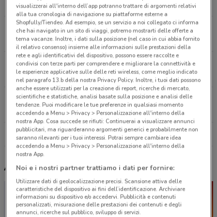
789 m
CHIUSO
visualizzerai all'interno dell’app potranno trattare di argomenti relativi
alla tua cronologia di navigazione su piattaforme esterne a
Shopfully/Tiendeo. Ad esempio, se un servizio a noi collegato ci informa
P.Le Aldo Moro, 5 Roma
che hai navigato in un sito di viaggi, potremo mostrarti delle offerte a
tema vacanze. Inoltre, i dati sulla posizione (nel caso in cui abbia fornito
967 m
CHIUSO
il relativo consenso) insieme alle informazioni sulle prestazioni della
rete e agli identificativi del dispositivo, possono essere raccolte e
Via Piave, 88 Roma
condivisi con terze parti per comprendere e migliorare la connettività e
le esperienze applicative sulle delle reti wireless, come meglio indicato
1.3 km
CHIUSO
nel paragrafo 13.b della nostra Privacy Policy. Inoltre, i tuoi dati possono
anche essere utilizzati per la creazione di report, ricerche di mercato,
scientifiche e statistiche, analisi basate sulla posizione e analisi delle
Via Salaria, 130 Roma
tendenze. Puoi modificare le tue preferenze in qualsiasi momento
1.5 km
CHIUSO
accedendo a Menu > Privacy > Personalizzazione all'interno della
nostra App. Cosa succede se rifiuti: Continuerai a visualizzare annunci
pubblicitari, ma riguarderanno argomenti generici e probabilmente non
Tutti i negozi UniCredit
saranno rilevanti per i tuoi interessi. Potrai sempre cambiare idea
accedendo a Menu > Privacy > Personalizzazione all'interno della
nostra App.
Altri volantini nelle vicinanze
Noi e i nostri partner trattiamo i dati per fornire:
Utilizzare dati di geolocalizzazione precisi. Scansione attiva delle
caratteristiche del dispositivo ai fini dell’identificazione. Archiviare
informazioni su dispositivo e/o accedervi. Pubblicità e contenuti
personalizzati, misurazione delle prestazioni dei contenuti e degli
annunci, ricerche sul pubblico, sviluppo di servizi.