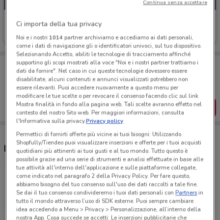
Continua senza accettare
UniCredit
Ci importa della tua privacy
Scade il 31/08
588 m
Noi e i nostri
1014
partner archiviamo e accediamo ai dati personali,
come i dati di navigazione gli o identificatori univoci, sul tuo dispositivo.
Selezionando Accetto, abiliti le tecnologie di tracciamento affinché
supportino gli scopi mostrati alla voce "Noi e i nostri partner trattiamo i
Porta DoveConviene sempre con te!
dati da fornire". Nel caso in cui queste tecnologie dovessero essere
Puoi trovare le migliori offerte dei negozi vicino a te,
disabilitate, alcuni contenuti e annunci visualizzati potrebbero non
salvarle e creare la tua lista del risparmio, comodamente
essere rilevanti. Puoi accedere nuovamente a questo menu per
dal tuo cellulare.
modificare le tue scelte o per revocare il consenso facendo clic sul link
Mostra finalità in fondo alla pagina web. Tali scelte avranno effetto nel
SCARICA L’APP
contesto del nostro Sito web. Per maggiori informazioni, consulta
l'Informativa sulla privacy.
Privacy policy
Permettici di fornirti offerte più vicine ai tuoi bisogni: Utilizzando
Shopfully/Tiendeo puoi visualizzare inserzioni e offerte per i tuoi acquisti
Negozi UniCredit a Roma
quotidiani più attinenti ai tuoi gusti e al tuo mondo. Tutto questo è
possibile grazie ad una serie di strumenti e analisi effettuate in base alle
tue attività all'interno dell'applicazione e sulle piattaforme collegate,
come indicato nel paragrafo 2 della Privacy Policy. Per fare questo,
Via Nomentana, 38 Roma
abbiamo bisogno del tuo consenso sull'uso dei dati raccolti a tale fine.
587 m
CHIUSO
Se dai il tuo consenso condivideremo i tuoi dati personali con
Partners
in
tutto il mondo attraverso l’uso di SDK esterne. Puoi sempre cambiare
idea accedendo a Menu > Privacy > Personalizzazione, all’interno della
V.Le Del Policlinico, 155 Roma
nostra App. Cosa succede se accetti: Le inserzioni pubblicitarie che