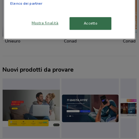
Elenco dei partner
Mostra finalità
Accetto
SCADE OGGI
-2 GIORNI
Unieuro
Conad
Conad
Nuovi prodotti da provare