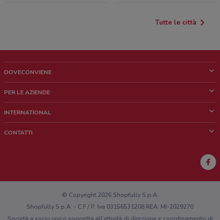
Tutte le città
DOVECONVIENE
Cos'è DoveConviene
PER LE AZIENDE
Chi siamo
Cosa facciamo
INTERNATIONAL
News e media
Richieste commerciali e marketing
Brazil
CONTATTI
Lavora con noi
Mexico
Segnalazione punto vendita
France
Segnalazione Volantino
Australia
Hai un malfunzionamento sul web o sull'app?
New Zealand
© Copyright 2026 Shopfully S.p.A.
Shopfully S.p.A. - C.F / P. Iva 03156531208 REA: MI-2029270
Società a socio unico soggetta all’attività di direzione e coordinamento di