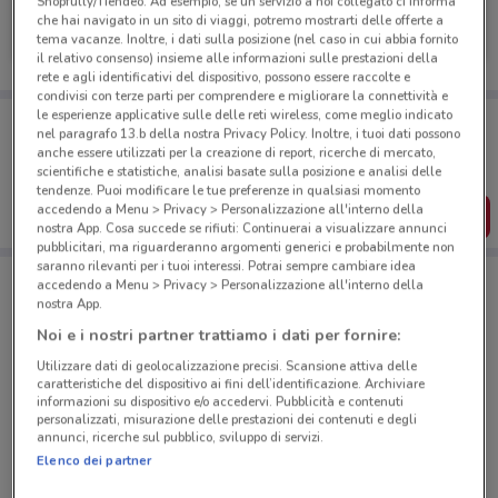
Shopfully/Tiendeo. Ad esempio, se un servizio a noi collegato ci informa
UniCredit
che hai navigato in un sito di viaggi, potremo mostrarti delle offerte a
tema vacanze. Inoltre, i dati sulla posizione (nel caso in cui abbia fornito
Scade il 31/08
588 m
il relativo consenso) insieme alle informazioni sulle prestazioni della
rete e agli identificativi del dispositivo, possono essere raccolte e
condivisi con terze parti per comprendere e migliorare la connettività e
le esperienze applicative sulle delle reti wireless, come meglio indicato
Porta DoveConviene sempre con te!
nel paragrafo 13.b della nostra Privacy Policy. Inoltre, i tuoi dati possono
Puoi trovare le migliori offerte dei negozi vicino a te,
anche essere utilizzati per la creazione di report, ricerche di mercato,
salvarle e creare la tua lista del risparmio, comodamente
scientifiche e statistiche, analisi basate sulla posizione e analisi delle
dal tuo cellulare.
tendenze. Puoi modificare le tue preferenze in qualsiasi momento
accedendo a Menu > Privacy > Personalizzazione all'interno della
SCARICA L’APP
nostra App. Cosa succede se rifiuti: Continuerai a visualizzare annunci
pubblicitari, ma riguarderanno argomenti generici e probabilmente non
saranno rilevanti per i tuoi interessi. Potrai sempre cambiare idea
accedendo a Menu > Privacy > Personalizzazione all'interno della
Negozi UniCredit a Roma
nostra App.
Noi e i nostri partner trattiamo i dati per fornire:
Utilizzare dati di geolocalizzazione precisi. Scansione attiva delle
caratteristiche del dispositivo ai fini dell’identificazione. Archiviare
informazioni su dispositivo e/o accedervi. Pubblicità e contenuti
personalizzati, misurazione delle prestazioni dei contenuti e degli
annunci, ricerche sul pubblico, sviluppo di servizi.
© MapTiler
© OpenStreetMap contributors
Elenco dei partner