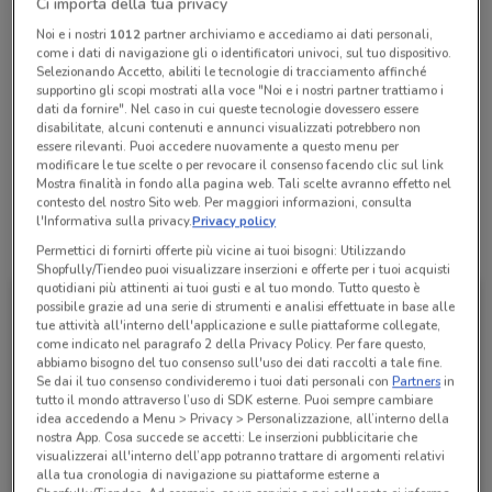
Ci importa della tua privacy
Chiama il negozio
Noi e i nostri
1012
partner archiviamo e accediamo ai dati personali,
come i dati di navigazione gli o identificatori univoci, sul tuo dispositivo.
Selezionando Accetto, abiliti le tecnologie di tracciamento affinché
supportino gli scopi mostrati alla voce "Noi e i nostri partner trattiamo i
Chiuso
Lunedì
Martedì
08:25 / 13:35 - 14:30 / 15:50
08:25 / 13:35 - 14:30 / 15:50
dati da fornire". Nel caso in cui queste tecnologie dovessero essere
Mercoledì
08:25 / 13:35 - 14:30 / 15:50
disabilitate, alcuni contenuti e annunci visualizzati potrebbero non
Giovedì
Venerdì
Sabato
Domenica
08:25 / 13:35 - 14:30 / 15:50
08:25 / 13:35 - 14:30 / 15:50
Chiuso
Chiuso
essere rilevanti. Puoi accedere nuovamente a questo menu per
0687824807
modificare le tue scelte o per revocare il consenso facendo clic sul link
Mostra finalità in fondo alla pagina web. Tali scelte avranno effetto nel
contesto del nostro Sito web. Per maggiori informazioni, consulta
l'Informativa sulla privacy.
Privacy policy
Tutte le promozioni di questo negozio
Permettici di fornirti offerte più vicine ai tuoi bisogni: Utilizzando
Shopfully/Tiendeo puoi visualizzare inserzioni e offerte per i tuoi acquisti
quotidiani più attinenti ai tuoi gusti e al tuo mondo. Tutto questo è
possibile grazie ad una serie di strumenti e analisi effettuate in base alle
tue attività all'interno dell'applicazione e sulle piattaforme collegate,
come indicato nel paragrafo 2 della Privacy Policy. Per fare questo,
abbiamo bisogno del tuo consenso sull'uso dei dati raccolti a tale fine.
Se dai il tuo consenso condivideremo i tuoi dati personali con
Partners
in
tutto il mondo attraverso l’uso di SDK esterne. Puoi sempre cambiare
idea accedendo a Menu > Privacy > Personalizzazione, all’interno della
nostra App. Cosa succede se accetti: Le inserzioni pubblicitarie che
visualizzerai all'interno dell’app potranno trattare di argomenti relativi
alla tua cronologia di navigazione su piattaforme esterne a