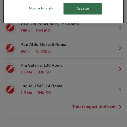
Via Nomentana, 38 Roma
Mostra finalità
Accetto
587 m
CHIUSO
V.Le Del Policlinico, 155 Roma
789 m
CHIUSO
P.Le Aldo Moro, 5 Roma
967 m
CHIUSO
Via Salaria, 130 Roma
1.5 km
CHIUSO
Luglio, 1943, 14 Roma
1.5 km
CHIUSO
Tutti i negozi UniCredit