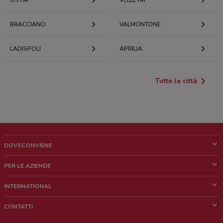
OSTIA
VELLETRI
BRACCIANO
VALMONTONE
LADISPOLI
APRILIA
Tutte le città
DOVECONVIENE
Cos'è DoveConviene
PER LE AZIENDE
Chi siamo
Cosa facciamo
INTERNATIONAL
News e media
Richieste commerciali e marketing
Brazil
CONTATTI
Lavora con noi
Mexico
Segnalazione punto vendita