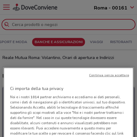
Roma - 00161
SPORT E MODA
BANCHE E ASSICURAZIONI
VIAGGI
RISTORANTI
Reale Mutua Roma: Volantino, Orari di apertura e Indirizzi
Ultime offerte del volantino Reale Mutua
Continua senza accettare
Ci importa della tua privacy
Noi e i nostri
1014
partner archiviamo e accediamo ai dati personali,
come i dati di navigazione gli o identificatori univoci, sul tuo dispositivo.
Selezionando Accetto, abiliti le tecnologie di tracciamento affinché
supportino gli scopi mostrati alla voce "Noi e i nostri partner trattiamo i
dati da fornire". Nel caso in cui queste tecnologie dovessero essere
disabilitate, alcuni contenuti e annunci visualizzati potrebbero non
essere rilevanti. Puoi accedere nuovamente a questo menu per
modificare le tue scelte o per revocare il consenso facendo clic sul link