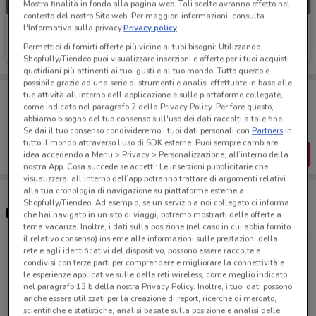
Mostra finalità in fondo alla pagina web. Tali scelte avranno effetto nel
contesto del nostro Sito web. Per maggiori informazioni, consulta
l'Informativa sulla privacy.
Privacy policy
Reale Mutua
Permettici di fornirti offerte più vicine ai tuoi bisogni: Utilizzando
425 m
Shopfully/Tiendeo puoi visualizzare inserzioni e offerte per i tuoi acquisti
quotidiani più attinenti ai tuoi gusti e al tuo mondo. Tutto questo è
possibile grazie ad una serie di strumenti e analisi effettuate in base alle
Porta DoveConviene sempre con te!
tue attività all'interno dell'applicazione e sulle piattaforme collegate,
Puoi trovare le migliori offerte dei negozi vicino a te,
come indicato nel paragrafo 2 della Privacy Policy. Per fare questo,
salvarle e creare la tua lista del risparmio, comodamente
abbiamo bisogno del tuo consenso sull'uso dei dati raccolti a tale fine.
dal tuo cellulare.
Se dai il tuo consenso condivideremo i tuoi dati personali con
Partners
in
tutto il mondo attraverso l’uso di SDK esterne. Puoi sempre cambiare
SCARICA L’APP
idea accedendo a Menu > Privacy > Personalizzazione, all’interno della
nostra App. Cosa succede se accetti: Le inserzioni pubblicitarie che
visualizzerai all'interno dell’app potranno trattare di argomenti relativi
alla tua cronologia di navigazione su piattaforme esterne a
Shopfully/Tiendeo. Ad esempio, se un servizio a noi collegato ci informa
Negozi Reale Mutua a Roma
che hai navigato in un sito di viaggi, potremo mostrarti delle offerte a
tema vacanze. Inoltre, i dati sulla posizione (nel caso in cui abbia fornito
il relativo consenso) insieme alle informazioni sulle prestazioni della
rete e agli identificativi del dispositivo, possono essere raccolte e
Viale di Villa Massimo, 39 Roma
condivisi con terze parti per comprendere e migliorare la connettività e
425 m
le esperienze applicative sulle delle reti wireless, come meglio indicato
nel paragrafo 13.b della nostra Privacy Policy. Inoltre, i tuoi dati possono
anche essere utilizzati per la creazione di report, ricerche di mercato,
Via Nomentana, 349 Roma
scientifiche e statistiche, analisi basate sulla posizione e analisi delle