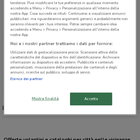
1.2 km
CHIUSO
tendenze. Puoi modificare le tue preferenze in qualsiasi momento
accedendo a Menu > Privacy > Personalizzazione all'interno della
nostra App. Cosa succede se rifiuti: Continuerai a visualizzare annunci
Via Torino, 155/157 Roma
pubblicitari, ma riguarderanno argomenti generici e probabilmente non
saranno rilevanti per i tuoi interessi. Potrai sempre cambiare idea
2 km
accedendo a Menu > Privacy > Personalizzazione all'interno della
nostra App.
Largo Chigi, 9 Roma
Noi e i nostri partner trattiamo i dati per fornire:
2.9 km
Utilizzare dati di geolocalizzazione precisi. Scansione attiva delle
caratteristiche del dispositivo ai fini dell’identificazione. Archiviare
informazioni su dispositivo e/o accedervi. Pubblicità e contenuti
Via Pinerolo, 2 Roma
personalizzati, misurazione delle prestazioni dei contenuti e degli
3.3 km
CHIUSO
annunci, ricerche sul pubblico, sviluppo di servizi.
Elenco dei partner
Tutti i negozi Reale Mutua
Mostra finalità
Accetto
Reale Mutua, offerte e negozi
Offerte volantini e cataloghi per città nelle vicinanze