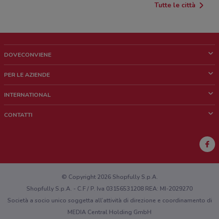
Tutte le città
DOVECONVIENE
Cos'è DoveConviene
PER LE AZIENDE
Chi siamo
Cosa facciamo
INTERNATIONAL
News e media
Richieste commerciali e marketing
Brazil
CONTATTI
Lavora con noi
Mexico
Segnalazione punto vendita
France
Segnalazione Volantino
Australia
Hai un malfunzionamento sul web o sull'app?
New Zealand
© Copyright 2026 Shopfully S.p.A.
Shopfully S.p.A. - C.F / P. Iva 03156531208 REA: MI-2029270
Società a socio unico soggetta all’attività di direzione e coordinamento di
MEDIA Central Holding GmbH