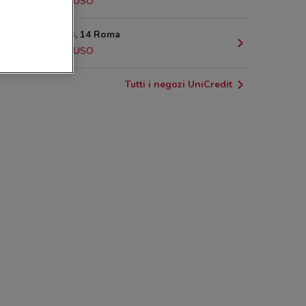
1.5 km
CHIUSO
Luglio, 1943, 14 Roma
1.5 km
CHIUSO
Tutti i negozi UniCredit