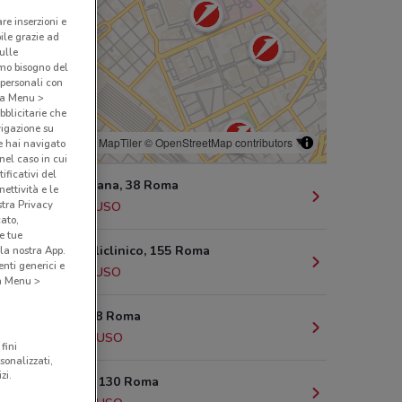
are inserzioni e
bile grazie ad
sulle
amo bisogno del
 personali con
o a Menu >
bblicitarie che
vigazione su
© MapTiler
© OpenStreetMap contributors
e hai navigato
(nel caso in cui
ificativi del
Via Nomentana, 38 Roma
ettività e le
stra Privacy
587 m
CHIUSO
cato,
e tue
V.Le Del Policlinico, 155 Roma
la nostra App.
nti generici e
789 m
CHIUSO
 a Menu >
Via Piave, 88 Roma
1.3 km
CHIUSO
fini
sonalizzati,
zi.
Via Salaria, 130 Roma