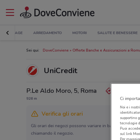
BRICOLAGE
ARREDAMENTO
MOTORI
SALUTE E BENESSERE
Sei qui:
DoveConviene
Offerte Banche e Assicurazioni a Rom
UniCredit
P.Le Aldo Moro, 5, Roma
Ci importa
926 m
Noi e i nostr
Verifica gli orari
identificato
supportino g
tecnologie d
Gli orari dei negozi possono variare in base agli ultimi 
Puoi accede
chiamando il negozio.
sul link Mos
Per maggiori