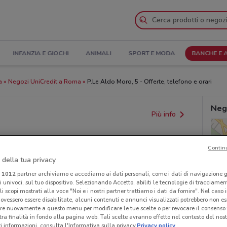
INFANZIA E GIOCHI
ANIMALI
SPORT E MODA
BANCHE E 
a
Negozi UniCredit a Roma
P.Le Aldo Moro, 5 - Offerte, telefono e orari
Neg
Più info
Contin
 della tua privacy
i
1012
partner archiviamo e accediamo ai dati personali, come i dati di navigazione g
ri univoci, sul tuo dispositivo. Selezionando Accetto, abiliti le tecnologie di tracciame
li scopi mostrati alla voce "Noi e i nostri partner trattiamo i dati da fornire". Nel caso 
ovessero essere disabilitate, alcuni contenuti e annunci visualizzati potrebbero non ess
provvedimenti regionali o nazionali. Verifica l’accuratezza
re nuovamente a questo menu per modificare le tue scelte o per revocare il consenso
tra finalità in fondo alla pagina web. Tali scelte avranno effetto nel contesto del nost
 informazioni, consulta l'Informativa sulla privacy.
Privacy policy