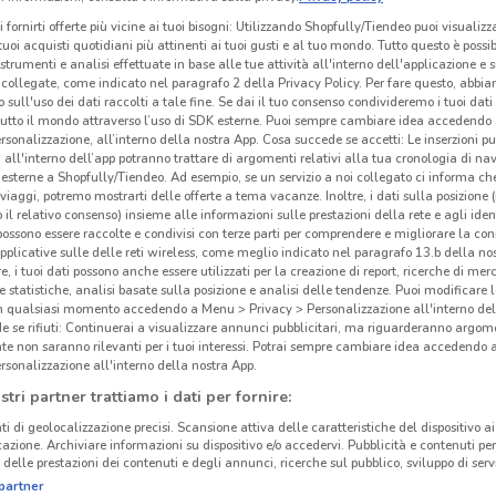
i fornirti offerte più vicine ai tuoi bisogni: Utilizzando Shopfully/Tiendeo puoi visualizz
i tuoi acquisti quotidiani più attinenti ai tuoi gusti e al tuo mondo. Tutto questo è possi
 strumenti e analisi effettuate in base alle tue attività all'interno dell'applicazione e 
collegate, come indicato nel paragrafo 2 della Privacy Policy. Per fare questo, abbi
 sull'uso dei dati raccolti a tale fine. Se dai il tuo consenso condivideremo i tuoi dati
tutto il mondo attraverso l’uso di SDK esterne. Puoi sempre cambiare idea accedend
rsonalizzazione, all’interno della nostra App. Cosa succede se accetti: Le inserzioni pu
i all'interno dell’app potranno trattare di argomenti relativi alla tua cronologia di na
esterne a Shopfully/Tiendeo. Ad esempio, se un servizio a noi collegato ci informa ch
i viaggi, potremo mostrarti delle offerte a tema vacanze. Inoltre, i dati sulla posizione 
o il relativo consenso) insieme alle informazioni sulle prestazioni della rete e agli ident
 possono essere raccolte e condivisi con terze parti per comprendere e migliorare la conn
pplicative sulle delle reti wireless, come meglio indicato nel paragrafo 13.b della no
re, i tuoi dati possono anche essere utilizzati per la creazione di report, ricerche di mer
 e statistiche, analisi basate sulla posizione e analisi delle tendenze. Puoi modificare l
in qualsiasi momento accedendo a Menu > Privacy > Personalizzazione all'interno del
 se rifiuti: Continuerai a visualizzare annunci pubblicitari, ma riguarderanno argome
te non saranno rilevanti per i tuoi interessi. Potrai sempre cambiare idea accedendo
rsonalizzazione all'interno della nostra App.
stri partner trattiamo i dati per fornire:
ti di geolocalizzazione precisi. Scansione attiva delle caratteristiche del dispositivo ai 
icazione. Archiviare informazioni su dispositivo e/o accedervi. Pubblicità e contenuti per
delle prestazioni dei contenuti e degli annunci, ricerche sul pubblico, sviluppo di servi
partner