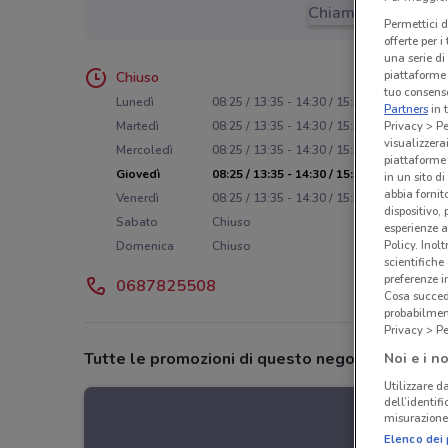
Chiama il negozio
Permettici d
offerte per 
una serie di
piattaforme 
Chiuso
tuo consenso
Lunedì
08:25 / 13:35 - 14:30 / 15:50
Partners
in 
Martedì
08:25 / 13:35 - 14:30 / 15:50
Privacy > Pe
visualizzera
Mercoledì
08:25 / 13:35 - 14:30 / 15:50
piattaforme 
Giovedì
08:25 / 13:35 - 14:30 / 15:50
in un sito d
abbia fornit
Venerdì
08:25 / 13:35 - 14:30 / 15:50
dispositivo,
Sabato
Chiuso
esperienze a
Policy. Inolt
Domenica
Chiuso
scientifiche
preferenze 
0687825508
Cosa succede
probabilmen
Privacy > Pe
Tutte le promozioni di questo negozio
Noi e i no
Utilizzare da
dell’identif
misurazione 
Elenco dei 