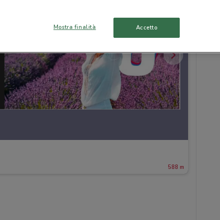
Mostra finalità
Accetto
588 m