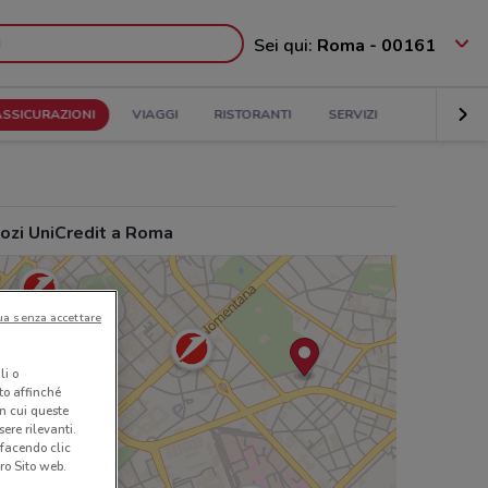
Sei qui:
Roma - 00161
ASSICURAZIONI
VIAGGI
RISTORANTI
SERVIZI
ozi UniCredit a Roma
ua senza accettare
li o
nto affinché
in cui queste
ere rilevanti.
 facendo clic
ro Sito web.