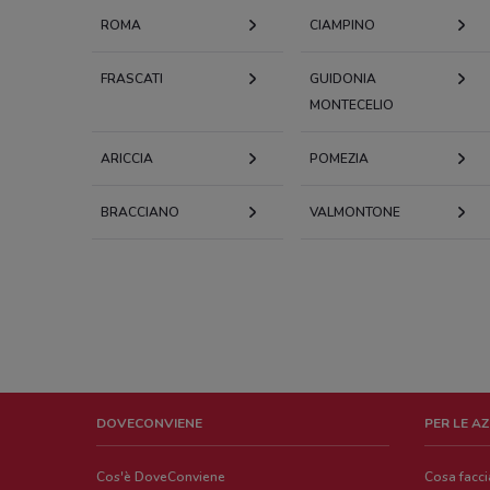
ROMA
CIAMPINO
FRASCATI
GUIDONIA
MONTECELIO
ARICCIA
POMEZIA
BRACCIANO
VALMONTONE
DOVECONVIENE
PER LE A
Cos'è DoveConviene
Cosa facc