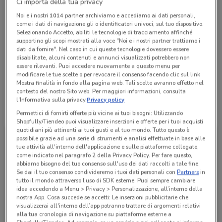
Ci importa della tua privacy
Chiama il negozio
Noi e i nostri
1014
partner archiviamo e accediamo ai dati personali,
come i dati di navigazione gli o identificatori univoci, sul tuo dispositivo.
Selezionando Accetto, abiliti le tecnologie di tracciamento affinché
supportino gli scopi mostrati alla voce "Noi e i nostri partner trattiamo i
Chiuso
dati da fornire". Nel caso in cui queste tecnologie dovessero essere
Lunedì
08:25 / 12:50 - 14:25 / 16:25
disabilitate, alcuni contenuti e annunci visualizzati potrebbero non
Martedì
Mercoledì
Giovedì
Venerdì
Sabato
Domenica
08:25 / 12:50 - 14:25 / 16:25
08:25 / 12:50 - 14:25 / 16:25
08:25 / 12:50 - 14:25 / 16:25
08:25 / 12:50 - 14:25 / 16:25
Chiuso
Chiuso
essere rilevanti. Puoi accedere nuovamente a questo menu per
0687820003
modificare le tue scelte o per revocare il consenso facendo clic sul link
Mostra finalità in fondo alla pagina web. Tali scelte avranno effetto nel
contesto del nostro Sito web. Per maggiori informazioni, consulta
l'Informativa sulla privacy.
Privacy policy
Tutte le promozioni di questo negozio
Permettici di fornirti offerte più vicine ai tuoi bisogni: Utilizzando
Shopfully/Tiendeo puoi visualizzare inserzioni e offerte per i tuoi acquisti
quotidiani più attinenti ai tuoi gusti e al tuo mondo. Tutto questo è
possibile grazie ad una serie di strumenti e analisi effettuate in base alle
tue attività all'interno dell'applicazione e sulle piattaforme collegate,
come indicato nel paragrafo 2 della Privacy Policy. Per fare questo,
abbiamo bisogno del tuo consenso sull'uso dei dati raccolti a tale fine.
Se dai il tuo consenso condivideremo i tuoi dati personali con
Partners
in
tutto il mondo attraverso l’uso di SDK esterne. Puoi sempre cambiare
idea accedendo a Menu > Privacy > Personalizzazione, all’interno della
nostra App. Cosa succede se accetti: Le inserzioni pubblicitarie che
visualizzerai all'interno dell’app potranno trattare di argomenti relativi
alla tua cronologia di navigazione su piattaforme esterne a