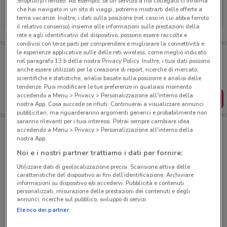
Shopfully/Tiendeo. Ad esempio, se un servizio a noi collegato ci informa
UniCredit
che hai navigato in un sito di viaggi, potremo mostrarti delle offerte a
tema vacanze. Inoltre, i dati sulla posizione (nel caso in cui abbia fornito
Scade il 31/08
588 m
il relativo consenso) insieme alle informazioni sulle prestazioni della
rete e agli identificativi del dispositivo, possono essere raccolte e
condivisi con terze parti per comprendere e migliorare la connettività e
le esperienze applicative sulle delle reti wireless, come meglio indicato
Porta DoveConviene sempre con te!
nel paragrafo 13.b della nostra Privacy Policy. Inoltre, i tuoi dati possono
Puoi trovare le migliori offerte dei negozi vicino a te,
anche essere utilizzati per la creazione di report, ricerche di mercato,
salvarle e creare la tua lista del risparmio, comodamente
scientifiche e statistiche, analisi basate sulla posizione e analisi delle
dal tuo cellulare.
tendenze. Puoi modificare le tue preferenze in qualsiasi momento
accedendo a Menu > Privacy > Personalizzazione all'interno della
SCARICA L’APP
nostra App. Cosa succede se rifiuti: Continuerai a visualizzare annunci
pubblicitari, ma riguarderanno argomenti generici e probabilmente non
saranno rilevanti per i tuoi interessi. Potrai sempre cambiare idea
accedendo a Menu > Privacy > Personalizzazione all'interno della
Negozi UniCredit a Roma
nostra App.
Noi e i nostri partner trattiamo i dati per fornire:
Utilizzare dati di geolocalizzazione precisi. Scansione attiva delle
caratteristiche del dispositivo ai fini dell’identificazione. Archiviare
informazioni su dispositivo e/o accedervi. Pubblicità e contenuti
personalizzati, misurazione delle prestazioni dei contenuti e degli
annunci, ricerche sul pubblico, sviluppo di servizi.
© MapTiler
© OpenStreetMap contributors
Elenco dei partner