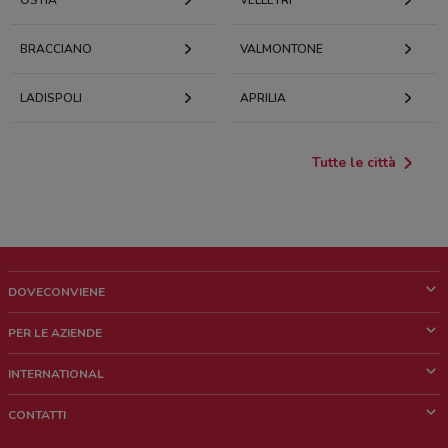
OSTIA
VELLETRI
BRACCIANO
VALMONTONE
LADISPOLI
APRILIA
Tutte le città
DOVECONVIENE
Cos'è DoveConviene
PER LE AZIENDE
Chi siamo
Cosa facciamo
INTERNATIONAL
News e media
Richieste commerciali e marketing
Brazil
CONTATTI
Lavora con noi
Mexico
Segnalazione punto vendita