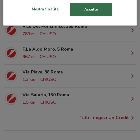
Via Nomentana, 38 Roma
Mostra finalità
Accetto
587 m
CHIUSO
V.Le Del Policlinico, 155 Roma
789 m
CHIUSO
P.Le Aldo Moro, 5 Roma
967 m
CHIUSO
Via Piave, 88 Roma
1.3 km
CHIUSO
Via Salaria, 130 Roma
1.5 km
CHIUSO
Tutti i negozi UniCredit