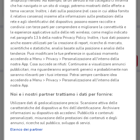
Shopfully/Tiendeo. Ad esempio, se un servizio a noi collegato ci informa
UniCredit
che hai navigato in un sito di viaggi, potremo mostrarti delle offerte a
tema vacanze. Inoltre, i dati sulla posizione (nel caso in cui abbia fornito
Scade il 31/08
588 m
il relativo consenso) insieme alle informazioni sulle prestazioni della
rete e agli identificativi del dispositivo, possono essere raccolte e
condivisi con terze parti per comprendere e migliorare la connettività e
le esperienze applicative sulle delle reti wireless, come meglio indicato
Porta DoveConviene sempre con te!
nel paragrafo 13.b della nostra Privacy Policy. Inoltre, i tuoi dati possono
Puoi trovare le migliori offerte dei negozi vicino a te,
anche essere utilizzati per la creazione di report, ricerche di mercato,
salvarle e creare la tua lista del risparmio, comodamente
scientifiche e statistiche, analisi basate sulla posizione e analisi delle
dal tuo cellulare.
tendenze. Puoi modificare le tue preferenze in qualsiasi momento
accedendo a Menu > Privacy > Personalizzazione all'interno della
SCARICA L’APP
nostra App. Cosa succede se rifiuti: Continuerai a visualizzare annunci
pubblicitari, ma riguarderanno argomenti generici e probabilmente non
saranno rilevanti per i tuoi interessi. Potrai sempre cambiare idea
accedendo a Menu > Privacy > Personalizzazione all'interno della
Negozi UniCredit a Roma
nostra App.
Noi e i nostri partner trattiamo i dati per fornire:
Utilizzare dati di geolocalizzazione precisi. Scansione attiva delle
caratteristiche del dispositivo ai fini dell’identificazione. Archiviare
informazioni su dispositivo e/o accedervi. Pubblicità e contenuti
personalizzati, misurazione delle prestazioni dei contenuti e degli
annunci, ricerche sul pubblico, sviluppo di servizi.
© MapTiler
© OpenStreetMap contributors
Elenco dei partner