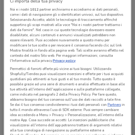
Ci importa della tua privacy
Chiama il negozio
Noi e i nostri
1012
partner archiviamo e accediamo ai dati personali,
come i dati di navigazione gli o identificatori univoci, sul tuo dispositivo.
Selezionando Accetto, abiliti le tecnologie di tracciamento affinché
supportino gli scopi mostrati alla voce "Noi e i nostri partner trattiamo i
Chiuso
Lunedì
Martedì
Mercoledì
Giovedì
08:25 / 13:35 - 14:30 / 15:50
08:25 / 13:35 - 14:30 / 15:50
08:25 / 13:35 - 14:30 / 15:50
08:25 / 13:35 - 14:30 / 15:50
dati da fornire". Nel caso in cui queste tecnologie dovessero essere
Venerdì
08:25 / 13:35 - 14:30 / 15:50
disabilitate, alcuni contenuti e annunci visualizzati potrebbero non
Sabato
Domenica
Chiuso
Chiuso
essere rilevanti. Puoi accedere nuovamente a questo menu per
0687828701
modificare le tue scelte o per revocare il consenso facendo clic sul link
Mostra finalità in fondo alla pagina web. Tali scelte avranno effetto nel
contesto del nostro Sito web. Per maggiori informazioni, consulta
l'Informativa sulla privacy.
Privacy policy
Tutte le promozioni di questo negozio
Permettici di fornirti offerte più vicine ai tuoi bisogni: Utilizzando
Shopfully/Tiendeo puoi visualizzare inserzioni e offerte per i tuoi acquisti
quotidiani più attinenti ai tuoi gusti e al tuo mondo. Tutto questo è
possibile grazie ad una serie di strumenti e analisi effettuate in base alle
tue attività all'interno dell'applicazione e sulle piattaforme collegate,
come indicato nel paragrafo 2 della Privacy Policy. Per fare questo,
abbiamo bisogno del tuo consenso sull'uso dei dati raccolti a tale fine.
Se dai il tuo consenso condivideremo i tuoi dati personali con
Partners
in
tutto il mondo attraverso l’uso di SDK esterne. Puoi sempre cambiare
idea accedendo a Menu > Privacy > Personalizzazione, all’interno della
nostra App. Cosa succede se accetti: Le inserzioni pubblicitarie che
visualizzerai all'interno dell’app potranno trattare di argomenti relativi
alla tua cronologia di navigazione su piattaforme esterne a