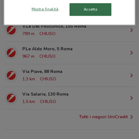
Via Nomentana, 38 Roma
Mostra finalità
Accetto
587 m
CHIUSO
V.Le Del Policlinico, 155 Roma
789 m
CHIUSO
P.Le Aldo Moro, 5 Roma
967 m
CHIUSO
Via Piave, 88 Roma
1.3 km
CHIUSO
Via Salaria, 130 Roma
1.5 km
CHIUSO
Tutti i negozi UniCredit