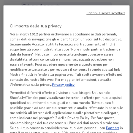
Chiama il negozio
Continua senza accettare
Lunedì
Martedì
Mercoledì
n.d.
n.d.
n.d.
Giovedì
n.d.
Ci importa della tua privacy
Venerdì
Sabato
Domenica
n.d.
n.d.
n.d.
Noi e i nostri
1012
partner archiviamo e accediamo ai dati personali,
080 5227665
come i dati di navigazione gli o identificatori univoci, sul tuo dispositivo.
Selezionando Accetto, abiliti le tecnologie di tracciamento affinché
Negozio Tim
supportino gli scopi mostrati alla voce "Noi e i nostri partner trattiamo i
dati da fornire". Nel caso in cui queste tecnologie dovessero essere
disabilitate, alcuni contenuti e annunci visualizzati potrebbero non
essere rilevanti. Puoi accedere nuovamente a questo menu per
modificare le tue scelte o per revocare il consenso facendo clic sul link
Tutte le promozioni di questo negozio
Mostra finalità in fondo alla pagina web. Tali scelte avranno effetto nel
contesto del nostro Sito web. Per maggiori informazioni, consulta
l'Informativa sulla privacy.
Privacy policy
Permettici di fornirti offerte più vicine ai tuoi bisogni: Utilizzando
Shopfully/Tiendeo puoi visualizzare inserzioni e offerte per i tuoi acquisti
quotidiani più attinenti ai tuoi gusti e al tuo mondo. Tutto questo è
possibile grazie ad una serie di strumenti e analisi effettuate in base alle
tue attività all'interno dell'applicazione e sulle piattaforme collegate,
come indicato nel paragrafo 2 della Privacy Policy. Per fare questo,
abbiamo bisogno del tuo consenso sull'uso dei dati raccolti a tale fine.
Se dai il tuo consenso condivideremo i tuoi dati personali con
Partners
in