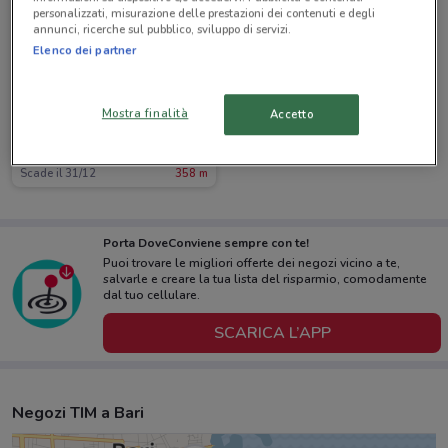
personalizzati, misurazione delle prestazioni dei contenuti e degli
annunci, ricerche sul pubblico, sviluppo di servizi.
Elenco dei partner
Mostra finalità
Accetto
TIM
Scade il 31/12
358 m
Porta DoveConviene sempre con te!
Puoi trovare le migliori offerte dei negozi vicino a te,
salvarle e creare la tua lista del risparmio, comodamente
dal tuo cellulare.
SCARICA L’APP
Negozi TIM a Bari