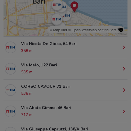
© MapTiler
© OpenStreetMap contributors
Via Nicola De Giosa, 64 Bari
358 m
Via Melo, 122 Bari
535 m
CORSO CAVOUR 71 Bari
536 m
Via Abate Gimma, 46 Bari
717 m
Via Giuseppe Capruzzi, 138/A Bari