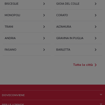
BISCEGLIE
GIOIA DEL COLLE
MONOPOLI
CORATO
TRANI
ALTAMURA
ANDRIA
GRAVINA IN PUGLIA
FASANO
BARLETTA
Tutte le città
DOVECONVIENE
Cos'è DoveConviene
PER LE AZIENDE