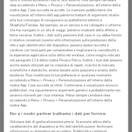
tutto il mondo attraverso l’uso di SDK esterne. Puoi sempre cambiare
idea accedendo a Menu > Privacy > Personalizzazione, all’interno della
TIM
nostra App. Cosa succede se accetti: Le inserzioni pubblicitarie che
visualizzerai all'interno dell’app potranno trattare di argomenti relativi
Scade il 30/08
358 m
alla tua cronologia di navigazione su piattaforme esterne a
Shopfully/Tiendeo. Ad esempio, se un servizio a noi collegato ci informa
che hai navigato in un sito di viaggi, potremo mostrarti delle offerte a
tema vacanze. Inoltre, i dati sulla posizione (nel caso in cui abbia fornito
il relativo consenso) insieme alle informazioni sulle prestazioni della
rete e agli identificativi del dispositivo, possono essere raccolte e
condivisi con terze parti per comprendere e migliorare la connettività e
le esperienze applicative sulle delle reti wireless, come meglio indicato
nel paragrafo 13.b della nostra Privacy Policy. Inoltre, i tuoi dati possono
anche essere utilizzati per la creazione di report, ricerche di mercato,
scientifiche e statistiche, analisi basate sulla posizione e analisi delle
tendenze. Puoi modificare le tue preferenze in qualsiasi momento
accedendo a Menu > Privacy > Personalizzazione all'interno della
nostra App. Cosa succede se rifiuti: Continuerai a visualizzare annunci
pubblicitari, ma riguarderanno argomenti generici e probabilmente non
TIM
TIM
saranno rilevanti per i tuoi interessi. Potrai sempre cambiare idea
accedendo a Menu > Privacy > Personalizzazione all'interno della
Scade il 06/09
358 m
Scade il 30/08
358 m
nostra App.
Noi e i nostri partner trattiamo i dati per fornire:
Utilizzare dati di geolocalizzazione precisi. Scansione attiva delle
caratteristiche del dispositivo ai fini dell’identificazione. Archiviare
informazioni su dispositivo e/o accedervi. Pubblicità e contenuti