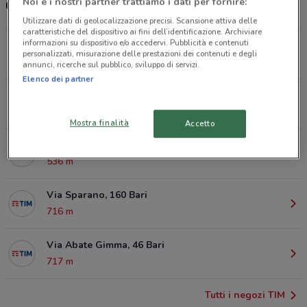
Noi e i nostri partner trattiamo i dati per fornire:
Centro TIM a Bari
Utilizzare dati di geolocalizzazione precisi. Scansione attiva delle
caratteristiche del dispositivo ai fini dell’identificazione. Archiviare
informazioni su dispositivo e/o accedervi. Pubblicità e contenuti
Via Nicola De Giosa, 64 Bari
personalizzati, misurazione delle prestazioni dei contenuti e degli
358 m
annunci, ricerche sul pubblico, sviluppo di servizi.
Elenco dei partner
Via Melo, 122 Bari
535 m
Mostra finalità
Accetto
CORSO CAVOUR 71 Bari
536 m
Via Sparano, 160 Bari
716 m
Via Abate Gimma, 46 Bari
717 m
Tutti i negozi TIM