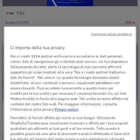
TIM
Scade il 07/09
358 m
Continua senza accettare
Ci importa della tua privacy
Noi e i nostri
1014
partner archiviamo e accediamo ai dati personali,
come i dati di navigazione gli o identificatori univoci, sul tuo dispositivo.
Selezionando Accetto, abiliti le tecnologie di tracciamento affinché
supportino gli scopi mostrati alla voce "Noi e i nostri partner trattiamo i
dati da fornire". Nel caso in cui queste tecnologie dovessero essere
disabilitate, alcuni contenuti e annunci visualizzati potrebbero non
essere rilevanti. Puoi accedere nuovamente a questo menu per
modificare le tue scelte o per revocare il consenso facendo clic sul link
Mostra finalità in fondo alla pagina web. Tali scelte avranno effetto nel
contesto del nostro Sito web. Per maggiori informazioni, consulta
TIM
TIM
l'Informativa sulla privacy.
Privacy policy
Permettici di fornirti offerte più vicine ai tuoi bisogni: Utilizzando
Scade il 30/08
358 m
Scade il 06/09
358 m
Shopfully/Tiendeo puoi visualizzare inserzioni e offerte per i tuoi acquisti
quotidiani più attinenti ai tuoi gusti e al tuo mondo. Tutto questo è
possibile grazie ad una serie di strumenti e analisi effettuate in base alle
tue attività all'interno dell'applicazione e sulle piattaforme collegate,