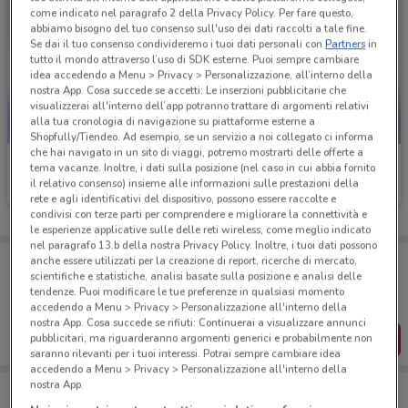
come indicato nel paragrafo 2 della Privacy Policy. Per fare questo,
abbiamo bisogno del tuo consenso sull'uso dei dati raccolti a tale fine.
Se dai il tuo consenso condivideremo i tuoi dati personali con
Partners
in
tutto il mondo attraverso l’uso di SDK esterne. Puoi sempre cambiare
idea accedendo a Menu > Privacy > Personalizzazione, all’interno della
nostra App. Cosa succede se accetti: Le inserzioni pubblicitarie che
visualizzerai all'interno dell’app potranno trattare di argomenti relativi
alla tua cronologia di navigazione su piattaforme esterne a
Shopfully/Tiendeo. Ad esempio, se un servizio a noi collegato ci informa
che hai navigato in un sito di viaggi, potremo mostrarti delle offerte a
TIM
TIM
tema vacanze. Inoltre, i dati sulla posizione (nel caso in cui abbia fornito
il relativo consenso) insieme alle informazioni sulle prestazioni della
Scade il 30/08
358 m
Scade il 31/12
358 m
rete e agli identificativi del dispositivo, possono essere raccolte e
condivisi con terze parti per comprendere e migliorare la connettività e
le esperienze applicative sulle delle reti wireless, come meglio indicato
nel paragrafo 13.b della nostra Privacy Policy. Inoltre, i tuoi dati possono
Porta DoveConviene sempre con te!
anche essere utilizzati per la creazione di report, ricerche di mercato,
Puoi trovare le migliori offerte dei negozi vicino a te,
scientifiche e statistiche, analisi basate sulla posizione e analisi delle
salvarle e creare la tua lista del risparmio, comodamente
tendenze. Puoi modificare le tue preferenze in qualsiasi momento
dal tuo cellulare.
accedendo a Menu > Privacy > Personalizzazione all'interno della
nostra App. Cosa succede se rifiuti: Continuerai a visualizzare annunci
SCARICA L’APP
pubblicitari, ma riguarderanno argomenti generici e probabilmente non
saranno rilevanti per i tuoi interessi. Potrai sempre cambiare idea
accedendo a Menu > Privacy > Personalizzazione all'interno della
nostra App.