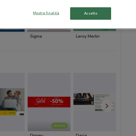
Mostra finalità
Accetto
-1 GIORNO
-1 GIORNO
Sigma
Leroy Merlin
Tecnom
NUOVO
Disney
Dacia
Cam