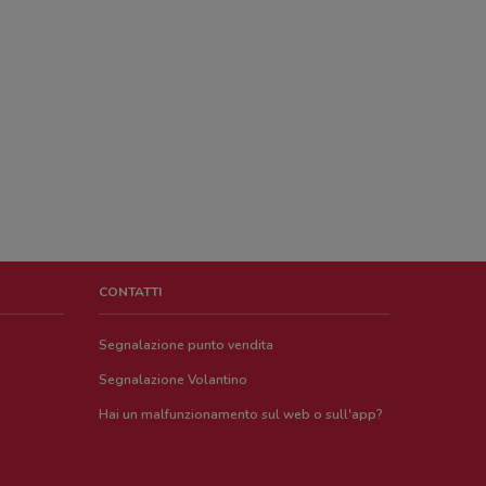
CONTATTI
Segnalazione punto vendita
Segnalazione Volantino
Hai un malfunzionamento sul web o sull'app?