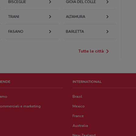
BISCEGLIE
GIOIA DEL COLLE
TRANI
ALTAMURA
FASANO
BARLETTA
Tutte le città
ZIENDE
INTERNATIONAL
iamo
Brazil
commerciali e marketing
Mexico
France
Australia
New Zealand