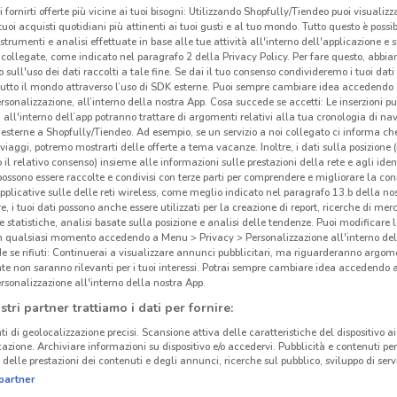
i fornirti offerte più vicine ai tuoi bisogni: Utilizzando Shopfully/Tiendeo puoi visualizz
Uci
i tuoi acquisti quotidiani più attinenti ai tuoi gusti e al tuo mondo. Tutto questo è possi
 strumenti e analisi effettuate in base alle tue attività all'interno dell'applicazione e 
collegate, come indicato nel paragrafo 2 della Privacy Policy. Per fare questo, abbi
UCI
 sull'uso dei dati raccolti a tale fine. Se dai il tuo consenso condivideremo i tuoi dati
tutto il mondo attraverso l’uso di SDK esterne. Puoi sempre cambiare idea accedend
rsonalizzazione, all’interno della nostra App. Cosa succede se accetti: Le inserzioni pu
i all'interno dell’app potranno trattare di argomenti relativi alla tua cronologia di na
esterne a Shopfully/Tiendeo. Ad esempio, se un servizio a noi collegato ci informa ch
i viaggi, potremo mostrarti delle offerte a tema vacanze. Inoltre, i dati sulla posizione 
o il relativo consenso) insieme alle informazioni sulle prestazioni della rete e agli ident
 possono essere raccolte e condivisi con terze parti per comprendere e migliorare la conn
pplicative sulle delle reti wireless, come meglio indicato nel paragrafo 13.b della no
re, i tuoi dati possono anche essere utilizzati per la creazione di report, ricerche di mer
 e statistiche, analisi basate sulla posizione e analisi delle tendenze. Puoi modificare l
3.6 km
in qualsiasi momento accedendo a Menu > Privacy > Personalizzazione all'interno del
 se rifiuti: Continuerai a visualizzare annunci pubblicitari, ma riguarderanno argome
te non saranno rilevanti per i tuoi interessi. Potrai sempre cambiare idea accedendo
rsonalizzazione all'interno della nostra App.
stri partner trattiamo i dati per fornire:
ti di geolocalizzazione precisi. Scansione attiva delle caratteristiche del dispositivo ai 
icazione. Archiviare informazioni su dispositivo e/o accedervi. Pubblicità e contenuti per
delle prestazioni dei contenuti e degli annunci, ricerche sul pubblico, sviluppo di servi
partner