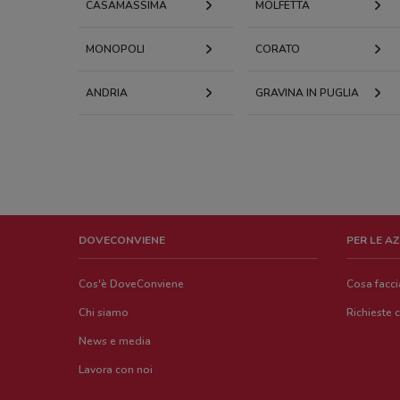
CASAMASSIMA
MOLFETTA
MONOPOLI
CORATO
ANDRIA
GRAVINA IN PUGLIA
DOVECONVIENE
PER LE A
Cos'è DoveConviene
Cosa facc
Chi siamo
Richieste 
News e media
Lavora con noi