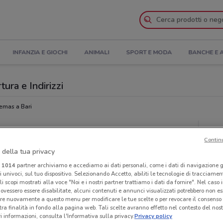
INFANZIA E GIOCHI
ANIMALI
SPORT E MODA
BANCHE E 
tura e Indirizzi
emas a Bari
Neg
Contin
 della tua privacy
i
1014
partner archiviamo e accediamo ai dati personali, come i dati di navigazione g
ri univoci, sul tuo dispositivo. Selezionando Accetto, abiliti le tecnologie di tracciame
li scopi mostrati alla voce "Noi e i nostri partner trattiamo i dati da fornire". Nel caso 
ovessero essere disabilitate, alcuni contenuti e annunci visualizzati potrebbero non ess
re nuovamente a questo menu per modificare le tue scelte o per revocare il consenso
tra finalità in fondo alla pagina web. Tali scelte avranno effetto nel contesto del nost
 informazioni, consulta l'Informativa sulla privacy.
Privacy policy