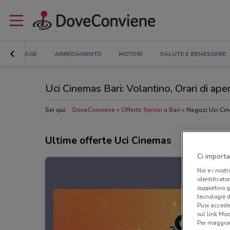
BRICOLAGE
ARREDAMENTO
MOTORI
SALUTE E BENESSERE
Uci Cinemas Bari: Volantino, Orari di aper
Sei qui:
DoveConviene
Offerte Servizi a Bari
Negozi Uci Cin
Ultime offerte Uci Cinemas
Ci importa
Noi e i nostr
identificato
supportino g
tecnologie d
Puoi accede
sul link Mos
Per maggiori