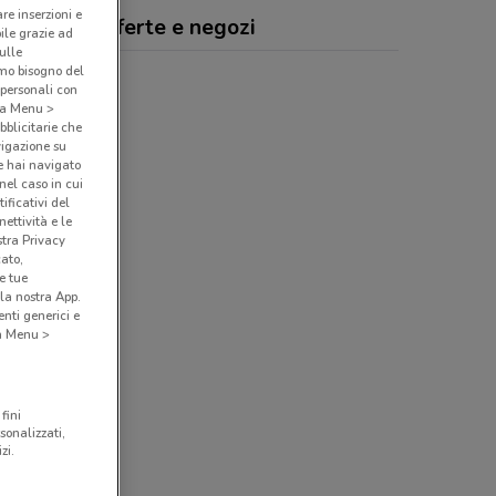
are inserzioni e
 Cinemas, offerte e negozi
bile grazie ad
sulle
amo bisogno del
 personali con
o a Menu >
bblicitarie che
vigazione su
e hai navigato
(nel caso in cui
ificativi del
ettività e le
stra Privacy
cato,
e tue
la nostra App.
nti generici e
 a Menu >
fini
sonalizzati,
zi.