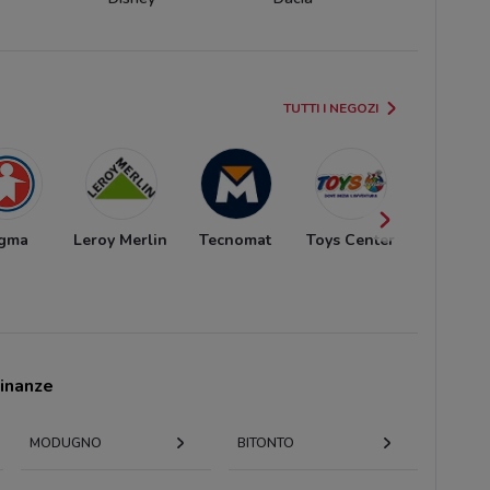
TUTTI I NEGOZI
igma
Leroy Merlin
Tecnomat
Toys Center
Todis
cinanze
MODUGNO
BITONTO