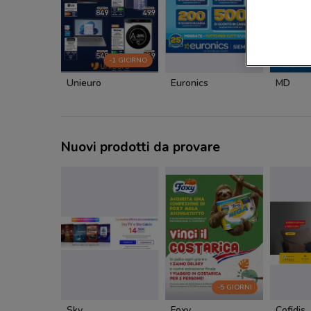
-1 GIORNO
Unieuro
Euronics
MD
Nuovi prodotti da provare
-5 GIORNI
Sky
Foxy
Cofidis