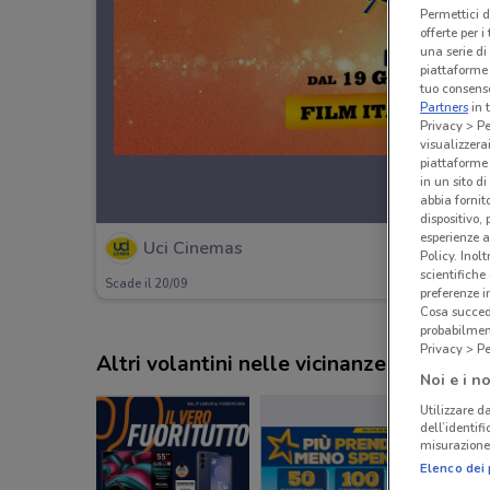
Permettici d
offerte per 
una serie di
piattaforme 
tuo consenso
Partners
in 
Privacy > Pe
visualizzera
piattaforme 
in un sito d
abbia fornit
dispositivo,
esperienze a
Uci Cinemas
Policy. Inolt
scientifiche
Scade il 20/09
preferenze 
Cosa succede
probabilmen
Privacy > Pe
Altri volantini nelle vicinanze
Noi e i no
Utilizzare da
dell’identif
misurazione 
Elenco dei 