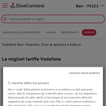
Bari - 70121
BANCHE E ASSICURAZIONI
VIAGGI
RISTORANTI
SERVIZI
Vodafone Bari: Volantino, Orari di apertura e Indirizzi
Le migliori tariffe Vodafone
Continua senza accettare
Ci importa della tua privacy
Noi e i nostri
1014
partner archiviamo e accediamo ai dati personali,
come i dati di navigazione gli o identificatori univoci, sul tuo dispositivo.
Selezionando Accetto, abiliti le tecnologie di tracciamento affinché
supportino gli scopi mostrati alla voce "Noi e i nostri partner trattiamo i
dati da fornire". Nel caso in cui queste tecnologie dovessero essere