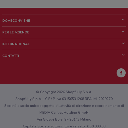
DOVECONVIENE
Cos'è DoveConviene
PER LE AZIENDE
Chi siamo
Cosa facciamo
INTERNATIONAL
News e media
Richieste commerciali e marketing
Brazil
CONTATTI
Lavora con noi
Mexico
Segnalazione punto vendita
France
Segnalazione Volantino
Australia
Hai un malfunzionamento sul web o sull'app?
New Zealand
© Copyright 2026 Shopfully S.p.A.
Shopfully S.p.A. - C.F / P. Iva 03156531208 REA: MI-2029270
Società a socio unico soggetta all’attività di direzione e coordinamento di
MEDIA Central Holding GmbH
Via Giosuè Borsi 9 - 20143 Milano
Capitale Sociale sottoscritto e versato: € 50.000,00