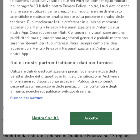
le esperienze applicative sulle delle reti wireless, come meglio indicato
1.1 km
CHIUSO
nel paragrafo 13.b della nostra Privacy Policy. Inoltre, i tuoi dati possono
anche essere utilizzati per la creazione di report, ricerche di mercato,
scientifiche e statistiche, analisi basate sulla posizione e analisi delle
Via Paolo Lembo, 36 A/B Bari
tendenze. Puoi modificare le tue preferenze in qualsiasi momento
1.3 km
CHIUSO
accedendo a Menu > Privacy > Personalizzazione all'interno della
nostra App. Cosa succede se rifiuti: Continuerai a visualizzare annunci
pubblicitari, ma riguarderanno argomenti generici e probabilmente non
Largo 2 Giugno, 2 Bari
saranno rilevanti per i tuoi interessi. Potrai sempre cambiare idea
1.7 km
CHIUSO
accedendo a Menu > Privacy > Personalizzazione all'interno della
nostra App.
Noi e i nostri partner trattiamo i dati per fornire:
Strada Santa Caterina, 19 Bari
4.7 km
CHIUSO
Utilizzare dati di geolocalizzazione precisi. Scansione attiva delle
caratteristiche del dispositivo ai fini dell’identificazione. Archiviare
informazioni su dispositivo e/o accedervi. Pubblicità e contenuti
Tutti i negozi Vodafone
personalizzati, misurazione delle prestazioni dei contenuti e degli
annunci, ricerche sul pubblico, sviluppo di servizi.
Elenco dei partner
Passa a Vodafone
Mostra finalità
Accetto
Vodafone
è una delle principali compagnie di comunicazione
mobile, “quella che prende meglio”, secondo un esperimento
condotto dall’Istituto Tedesco di Qualità e Finanza su 13 regioni