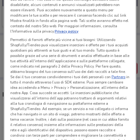
disabilitate, alcuni contenuti e annunci visualizzati potrebbero non
essere rilevanti. Puoi accedere nuovamente a questo menu per
Vodafone
modificare le tue scelte o per revocare il consenso facendo clic sul link
Mostra finalità in fondo alla pagina web. Tali scelte avranno effetto nel
Scade il 31/08
729 m
contesto del nostro Sito web. Per maggiori informazioni, consulta
l'Informativa sulla privacy.
Privacy policy
Permettici di fornirti offerte più vicine ai tuoi bisogni: Utilizzando
Porta DoveConviene sempre con te!
Shopfully/Tiendeo puoi visualizzare inserzioni e offerte per i tuoi acquisti
Puoi trovare le migliori offerte dei negozi vicino a te,
quotidiani più attinenti ai tuoi gusti e al tuo mondo. Tutto questo è
salvarle e creare la tua lista del risparmio, comodamente
possibile grazie ad una serie di strumenti e analisi effettuate in base alle
dal tuo cellulare.
tue attività all'interno dell'applicazione e sulle piattaforme collegate,
come indicato nel paragrafo 2 della Privacy Policy. Per fare questo,
SCARICA L’APP
abbiamo bisogno del tuo consenso sull'uso dei dati raccolti a tale fine.
Se dai il tuo consenso condivideremo i tuoi dati personali con
Partners
in
tutto il mondo attraverso l’uso di SDK esterne. Puoi sempre cambiare
idea accedendo a Menu > Privacy > Personalizzazione, all’interno della
nostra App. Cosa succede se accetti: Le inserzioni pubblicitarie che
Negozi Vodafone e orari
visualizzerai all'interno dell’app potranno trattare di argomenti relativi
alla tua cronologia di navigazione su piattaforme esterne a
Shopfully/Tiendeo. Ad esempio, se un servizio a noi collegato ci informa
Via Sparano, 133/135 Bari
che hai navigato in un sito di viaggi, potremo mostrarti delle offerte a
728 m
tema vacanze. Inoltre, i dati sulla posizione (nel caso in cui abbia fornito
il relativo consenso) insieme alle informazioni sulle prestazioni della
rete e agli identificativi del dispositivo, possono essere raccolte e
Via De Rossi, 59 Bari
condivisi con terze parti per comprendere e migliorare la connettività e