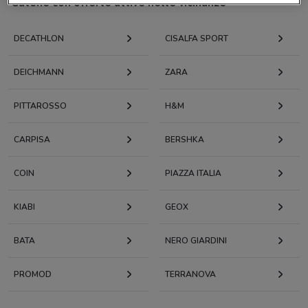
Catene con offerte attive nelle vicinanze
DECATHLON
CISALFA SPORT
DEICHMANN
ZARA
PITTAROSSO
H&M
CARPISA
BERSHKA
COIN
PIAZZA ITALIA
KIABI
GEOX
BATA
NERO GIARDINI
PROMOD
TERRANOVA