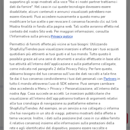
supportino gli scopi mostrati alla voce "Noi e i nostri partner trattiamo i
dati da fornire". Nel caso in cui queste tecnologie dovessero essere
disabilitate, alcuni contenuti e annunci visualizzati potrebbero non
essere rilevanti. Puoi accedere nuovamente a questo menu per
modificare le tue scelte o per revocare il consenso facendo clic sul link
Mostra finalità in fondo alla pagina web. Tali scelte avranno effetto nel
contesto del nostro Sito web. Per maggiori informazioni, consulta
l'Informativa sulla privacy.
Privacy policy
Permettici di fornirti offerte più vicine ai tuoi bisogni: Utilizzando
Shopfully/Tiendeo puoi visualizzare inserzioni e offerte per i tuoi acquisti
quotidiani più attinenti ai tuoi gusti e al tuo mondo. Tutto questo è
possibile grazie ad una serie di strumenti e analisi effettuate in base alle
tue attività all'interno dell'applicazione e sulle piattaforme collegate,
PEPCO
come indicato nel paragrafo 2 della Privacy Policy. Per fare questo,
Scade mercoledì
312 m
abbiamo bisogno del tuo consenso sull'uso dei dati raccolti a tale fine.
Se dai il tuo consenso condivideremo i tuoi dati personali con
Partners
in
tutto il mondo attraverso l’uso di SDK esterne. Puoi sempre cambiare
idea accedendo a Menu > Privacy > Personalizzazione, all’interno della
Porta DoveConviene sempre con te!
nostra App. Cosa succede se accetti: Le inserzioni pubblicitarie che
Puoi trovare le migliori offerte dei negozi vicino a te,
visualizzerai all'interno dell’app potranno trattare di argomenti relativi
salvarle e creare la tua lista del risparmio, comodamente
alla tua cronologia di navigazione su piattaforme esterne a
dal tuo cellulare.
Shopfully/Tiendeo. Ad esempio, se un servizio a noi collegato ci informa
che hai navigato in un sito di viaggi, potremo mostrarti delle offerte a
SCARICA L’APP
tema vacanze. Inoltre, i dati sulla posizione (nel caso in cui abbia fornito
il relativo consenso) insieme alle informazioni sulle prestazioni della
rete e agli identificativi del dispositivo, possono essere raccolte e