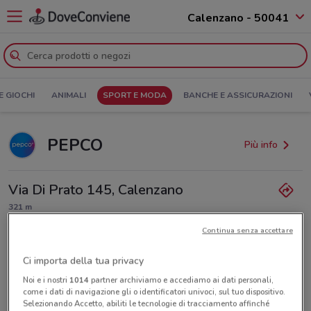
Calenzano - 50041
E GIOCHI
ANIMALI
SPORT E MODA
BANCHE E ASSICURAZIONI
PEPCO
Più info
Via Di Prato 145, Calenzano
321 m
Continua senza accettare
Aperto
Lunedì
09:00 / 20:00
Martedì
Mercoledì
Giovedì
Venerdì
Sabato
Domenica
09:00 / 20:00
09:00 / 20:00
09:00 / 20:00
09:00 / 20:00
09:00 / 20:00
09:00 / 20:00
Ci importa della tua privacy
Noi e i nostri
1014
partner archiviamo e accediamo ai dati personali,
come i dati di navigazione gli o identificatori univoci, sul tuo dispositivo.
Tutte le promozioni di questo negozio
Selezionando Accetto, abiliti le tecnologie di tracciamento affinché