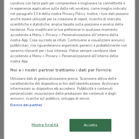
condivisi con terze parti per comprendere e migliorare la connettività e
le esperienze applicative sulle delle reti wireless, come meglio indicato
Negozi PEPCO a Calenzano
nel paragrafo 13.b della nostra Privacy Policy. Inoltre, i tuoi dati possono
anche essere utilizzati per la creazione di report, ricerche di mercato,
scientifiche e statistiche, analisi basate sulla posizione e analisi delle
tendenze. Puoi modificare le tue preferenze in qualsiasi momento
accedendo a Menu > Privacy > Personalizzazione all'interno della
nostra App. Cosa succede se rifiuti: Continuerai a visualizzare annunci
pubblicitari, ma riguarderanno argomenti generici e probabilmente non
saranno rilevanti per i tuoi interessi. Potrai sempre cambiare idea
© MapTiler
© OpenStreetMap contributors
accedendo a Menu > Privacy > Personalizzazione all'interno della
nostra App.
Via Di Novoli 10E/D Firenze
Noi e i nostri partner trattiamo i dati per fornire:
8.9 km
APERTO
Utilizzare dati di geolocalizzazione precisi. Scansione attiva delle
caratteristiche del dispositivo ai fini dell’identificazione. Archiviare
informazioni su dispositivo e/o accedervi. Pubblicità e contenuti
Via Nazionale, 33R Firenze
personalizzati, misurazione delle prestazioni dei contenuti e degli
annunci, ricerche sul pubblico, sviluppo di servizi.
11.3 km
APERTO
Elenco dei partner
Tutti i negozi PEPCO
Mostra finalità
Accetto