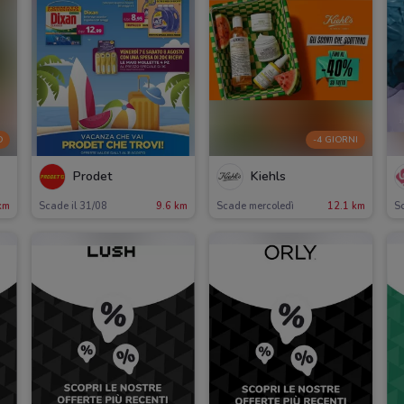
O
-4 GIORNI
Prodet
Kiehls
km
Scade il 31/08
9.6 km
Scade mercoledì
12.1 km
Sc