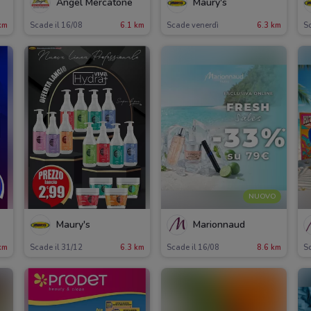
Angel Mercatone
Maury's
km
Scade il 16/08
6.1 km
Scade venerdì
6.3 km
S
NUOVO
Maury's
Marionnaud
km
Scade il 31/12
6.3 km
Scade il 16/08
8.6 km
Sc