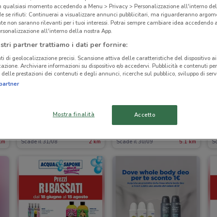
in qualsiasi momento accedendo a Menu > Privacy > Personalizzazione all'interno del
 se rifiuti: Continuerai a visualizzare annunci pubblicitari, ma riguarderanno argome
te non saranno rilevanti per i tuoi interessi. Potrai sempre cambiare idea accedendo
rsonalizzazione all'interno della nostra App.
stri partner trattiamo i dati per fornire:
ti di geolocalizzazione precisi. Scansione attiva delle caratteristiche del dispositivo ai 
icazione. Archiviare informazioni su dispositivo e/o accedervi. Pubblicità e contenuti per
delle prestazioni dei contenuti e degli annunci, ricerche sul pubblico, sviluppo di servi
partner
Mostra finalità
Accetto
Sephora
Acqua & Sapone
km
Scade il 31/08
2 km
Scade il 30/09
5.1 km
S