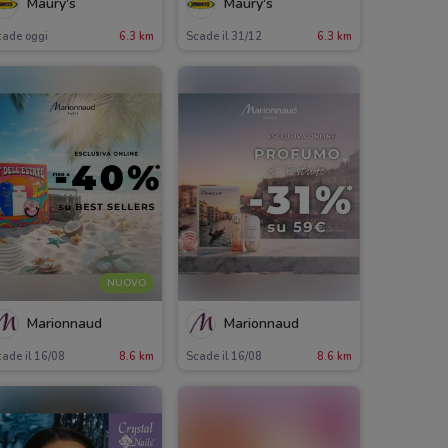
Maury's
Maury's
cade oggi
6.3 km
Scade il 31/12
6.3 km
NUOVO
Marionnaud
Marionnaud
ade il 16/08
8.6 km
Scade il 16/08
8.6 km