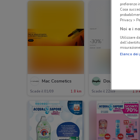
preferenze 
Cosa succede
probabilmen
Privacy > Pe
Noi e i no
Utilizzare da
dell’identif
misurazione 
Elenco dei 
Mac Cosmetics
Douglas
Scade il 01/09
1.8 km
Scade il 22/09
1.9 