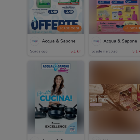
SCADE OGGI
-4 GIORN
Acqua & Sapone
Acqua & Sapone
Scade oggi
5.1 km
Scade mercoledì
5.1 