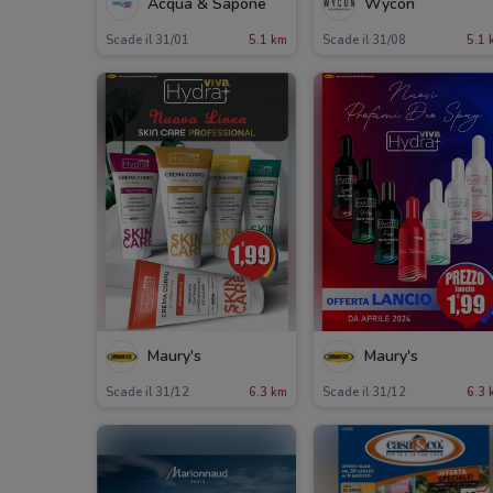
Acqua & Sapone
Wycon
Scade il 31/01
5.1 km
Scade il 31/08
5.1 
Maury's
Maury's
Scade il 31/12
6.3 km
Scade il 31/12
6.3 