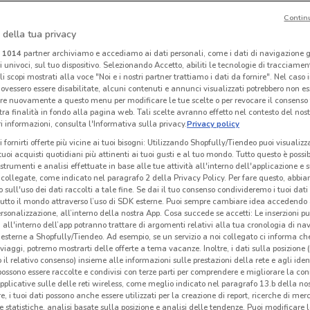
Contin
I
 della tua privacy
Caddy's
Caddy's
i
1014
partner archiviamo e accediamo ai dati personali, come i dati di navigazione g
ri univoci, sul tuo dispositivo. Selezionando Accetto, abiliti le tecnologie di tracciame
 m
Scade il 18/08
4.2 km
Scade il 31/08
5.7 km
Sc
li scopi mostrati alla voce "Noi e i nostri partner trattiamo i dati da fornire". Nel caso 
ovessero essere disabilitate, alcuni contenuti e annunci visualizzati potrebbero non ess
re nuovamente a questo menu per modificare le tue scelte o per revocare il consenso
tra finalità in fondo alla pagina web. Tali scelte avranno effetto nel contesto del nost
 informazioni, consulta l'Informativa sulla privacy.
Privacy policy
i fornirti offerte più vicine ai tuoi bisogni: Utilizzando Shopfully/Tiendeo puoi visualizz
i tuoi acquisti quotidiani più attinenti ai tuoi gusti e al tuo mondo. Tutto questo è possi
 strumenti e analisi effettuate in base alle tue attività all'interno dell'applicazione e 
collegate, come indicato nel paragrafo 2 della Privacy Policy. Per fare questo, abbi
 sull'uso dei dati raccolti a tale fine. Se dai il tuo consenso condivideremo i tuoi dati
tutto il mondo attraverso l’uso di SDK esterne. Puoi sempre cambiare idea accedend
rsonalizzazione, all’interno della nostra App. Cosa succede se accetti: Le inserzioni pu
i all'interno dell’app potranno trattare di argomenti relativi alla tua cronologia di na
esterne a Shopfully/Tiendeo. Ad esempio, se un servizio a noi collegato ci informa ch
i viaggi, potremo mostrarti delle offerte a tema vacanze. Inoltre, i dati sulla posizione 
o il relativo consenso) insieme alle informazioni sulle prestazioni della rete e agli ident
Ethos
Ethos
 possono essere raccolte e condivisi con terze parti per comprendere e migliorare la conn
pplicative sulle delle reti wireless, come meglio indicato nel paragrafo 13.b della no
 m
Scade il 16/08
343 m
Scade il 31/08
343 m
Sc
re, i tuoi dati possono anche essere utilizzati per la creazione di report, ricerche di mer
 e statistiche, analisi basate sulla posizione e analisi delle tendenze. Puoi modificare l