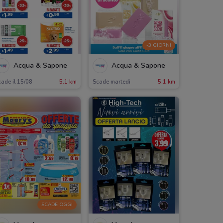
-3 GIORNI
Acqua & Sapone
Acqua & Sapone
ade il 15/08
5.1 km
Scade martedì
5.1 km
SCADE OGGI