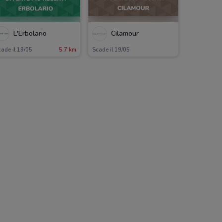
L'Erbolario
Cilamour
ade il 19/05
5.7 km
Scade il 19/05