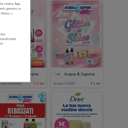
la nostra App.
nti generici e
 a Menu >
fini
sonalizzati,
zi.
-4 GIORNI
Acqua & Sapone
Acqua & Sapone
cade mercoledì
5.1 km
Scade il 16/08
5.1 km